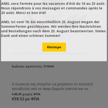
ANEL sera fermée pour les vacances d'été du 10 au 23 août.
Nous répondrons à vos messages et commandes après le
23 août. Merci et bon été!
ANEL ist vom 10. bis einschließlich 23. August wegen der
Sommerferien geschlossen. Wir werden Ihre Nachrichten
und Bestellungen nach dem 23. August beantworten. Vielen
Dank und einen schönen Sommer!
TEST ΜΕΤΡΗΤΉΣ ΠΡΟΣΒΟΛΉΣ ΒΑΡΡΌΑ SWIENTY
Κωδικός προϊόντος: SY6040
H συσκευή σας επιτρέπει να μετρήσετε το ποσοστό
προσβολής από το άκαρι βαρρόα (varroa) και να
αποφασίσετε την εφαρμογή ή όχι θεραπείας . • Οι
€48,00 χωρίς ΦΠΑ
μέλισσες αναισθητοποιούνται και μετά το πέρας της
€59,52 με ΦΠΑ
θεραπείας επανέρχονται • Συμπεριλαμβάνονται
οδηγίες χρήσης και προτεινόμενη δράση ανάλογα με