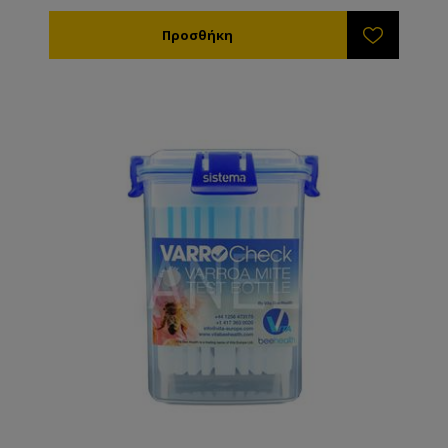
τα αποτελέσματα. Αποτελείται από το σωλήνα
αναισθητοποίησης και μέτρησης varroa, τη συσκευή
διοχέτευσης CO2 . Συνοδεύεται από 2 φιαλίδια CO2
αρκετά για να κάνετε 12 μετρήσεις. Τα φιαλίδια είναι
πολύ οικονομικά και μπορείτε να τα βρείτε σε εμάς
αλλά και σε καταστήματα ειδών κυνηγιού.