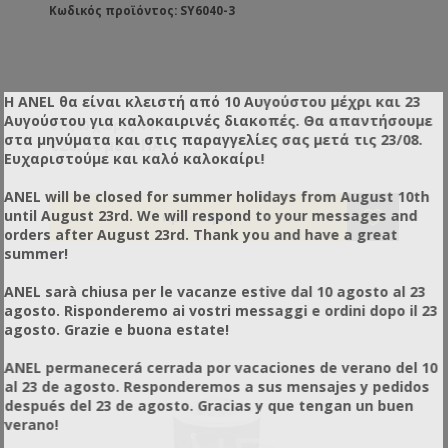
Κωδικός προϊόντος: SY6040-3
Η ANEL θα είναι κλειστή από 10 Αυγούστου μέχρι και 23
Αυγούστου για καλοκαιρινές διακοπές. Θα απαντήσουμε
€16,40 χωρίς ΦΠΑ
στα μηνύματα και στις παραγγελίες σας μετά τις 23/08.
€20,34 με ΦΠΑ
Ευχαριστούμε και καλό καλοκαίρι!
ANEL will be closed for summer holidays from August 10th
until August 23rd. We will respond to your messages and
orders after August 23rd. Thank you and have a great
summer!
ANEL sarà chiusa per le vacanze estive dal 10 agosto al 23
agosto. Risponderemo ai vostri messaggi e ordini dopo il 23
agosto. Grazie e buona estate!
ANEL permanecerá cerrada por vacaciones de verano del 10
al 23 de agosto. Responderemos a sus mensajes y pedidos
después del 23 de agosto. Gracias y que tengan un buen
verano!