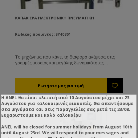
ΚΑΠΑΚΙΈΡΑ ΗΛΕΚΤΡΟΝΙΚΉ ΠΝΕΥΜΑΤΙΚΉ
Κωδικός προϊόντος: SY40301
Το μηχάνημα που κάνει τη διαφορά ανάμεσα στις
γραμμές μεσαίας και μεγάλης δυναμικότητας.
Παραλαμβάνει τα γεμάτα βάζα από το διάδρομο
μεταφοράς, βάζει τα καπάκια και τα βιδώνει
αυτόματα. Ο χειριστής δεν ακουμπάει το βάζο. Με
εξελιγμένο πνευματικό – ρομποτικό σύστημα
τοποθέτησης των καπακιών και βιδωτικό που
Η ANEL θα είναι κλειστή από 10 Αυγούστου μέχρι και 23
ξεβιδώνει και μετά βιδώνει. Ελαχιστοποιεί το
Αυγούστου για καλοκαιρινές διακοπές. Θα απαντήσουμε
εργατικό κόστος (ιδιαίτερα προσοδοφόρο στις μικρές
στα μηνύματα και στις παραγγελίες σας μετά τις 23/08.
συσκευασίες όπως οι μερίδες γάμου ), ενώ
Ευχαριστούμε και καλό καλοκαίρι!
ταυτόχρονα δίνει πάντα ίδιο αποτέλεσμα σύσφιξης ή
κουμπώματος καπακιών. Κατάλληλη και για twist off
ANEL will be closed for summer holidays from August 10th
και για βιδωτά καπάκια ( πλαστικά ή μεταλλικά ). Για
until August 23rd. We will respond to your messages and
όλους τους τύπους των δοχείων ( στρογγυλά ,