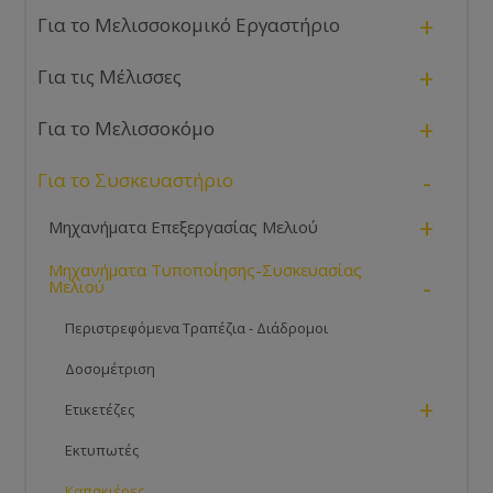
+
Για το Μελισσοκομικό Εργαστήριο
+
Για τις Μέλισσες
+
Για το Μελισσοκόμο
-
Για το Συσκευαστήριο
+
Μηχανήματα Επεξεργασίας Μελιού
Μηχανήματα Τυποποίησης-Συσκευασίας
-
Μελιού
Περιστρεφόμενα Τραπέζια - Διάδρομοι
Δοσομέτριση
+
Ετικετέζες
Εκτυπωτές
Καπακιέρες