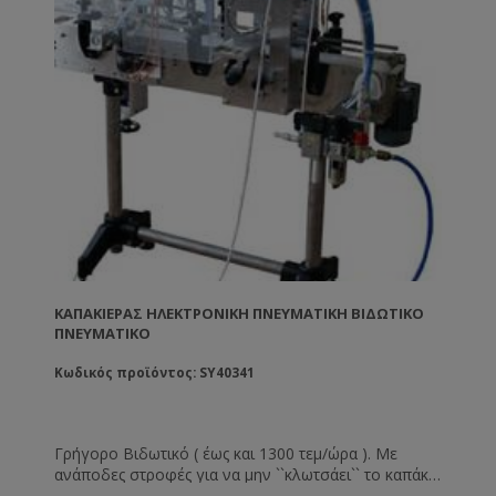
ΚΑΠΑΚΙΈΡΑΣ ΗΛΕΚΤΡΟΝΙΚΉ ΠΝΕΥΜΑΤΙΚΉ ΒΙΔΩΤΙΚΌ
ΠΝΕΥΜΑΤΙΚΌ
Κωδικός προϊόντος: SY40341
Γρήγορο Βιδωτικό ( έως και 1300 τεμ/ώρα ). Με
ανάποδες στροφές για να μην ``κλωτσάει`` το καπάκι.
Λειτουργία ``κουμπώματος`` για βιδωτά καπάκια. Με