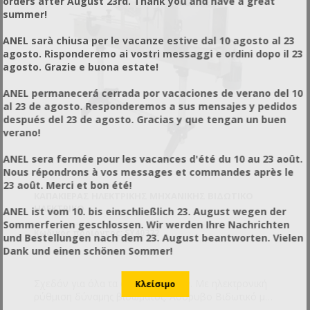
orders after August 23rd. Thank you and have a great
τετράγωνα ή άλλου σχήματος ) με διάμετρο φ40-
summer!
φ82. Δυναμικότητα : 1200 τεμ. / ώρα. Απαιτεί
πεπιεσμένο αέρα για να λειτουργήσει.
ANEL sarà chiusa per le vacanze estive dal 10 agosto al 23
agosto. Risponderemo ai vostri messaggi e ordini dopo il 23
agosto. Grazie e buona estate!
ANEL permanecerá cerrada por vacaciones de verano del 10
al 23 de agosto. Responderemos a sus mensajes y pedidos
después del 23 de agosto. Gracias y que tengan un buen
verano!
ANEL sera fermée pour les vacances d'été du 10 au 23 août.
Nous répondrons à vos messages et commandes après le
23 août. Merci et bon été!
ΚΑΠΑΚΙΈΡΑΣ ΗΛΕΚΤΡΙΚΉΣ ΜΗΧΑΝΙΚΉΣ ΒΙΔΩΤΙΚΌ
ΗΛΕΚΤΡΙΚΌ
ANEL ist vom 10. bis einschließlich 23. August wegen der
Sommerferien geschlossen. Wir werden Ihre Nachrichten
Κωδικός προϊόντος: SY40322
und Bestellungen nach dem 23. August beantworten. Vielen
Dank und einen schönen Sommer!
Σχεδόν για όλα τα σχήματα βάζων. Με ηλεκτρονική
ρύθμιση δύναμης βιδώματος. Αθόρυβο Βιδωτικό με
παραγωγή έως και 800 τεμ/ώρα. Δε χρειάζεται