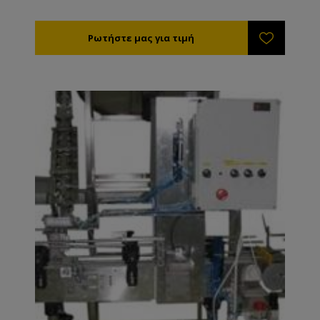
Αξιόπιστο, απλό και εύκολο στη χρήση. Τεχνικά
Χαρακτηριστικά Τροφοδοσία: 220V/110V Διαστάσεις:
640*320*770χιλ Διάμετρος αντικειμένου:45-150χιλ.
Ισχύς:370W Ταχύτητα κλεισίματος: 10-25τεμ./λεπτό
Ύψος αντικειμένου: 39-200χιλ.