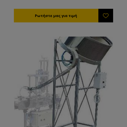
ρύθμιση δύναμης κλεισίματος. Και για βιδωτά και για
twist off καπάκια. Χρειάζεται πεπιεσμένο αέρα για να
λειτουργήσει ( 250 Lt /ώρα ).