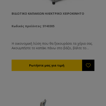
ΒΙΔΩΤΙΚΌ ΚΑΠΑΚΙΏΝ ΗΛΕΚΤΡΙΚΌ ΧΕΙΡΟΚΊΝΗΤΟ
Κωδικός προϊόντος: SY40305
Η οικονομική λύση που θα ξεκουράσει τα χέρια σας.
Ακουμπήστε το καπάκι πάνω στο βάζο, βάλτε το
βάζο στην ειδική θέση και κατεβάστε το μοχλό. Το
καπάκι θα βιδωθεί σφιχτά. Αυτό θα συμβαίνει και
μετά από ώρες λειτουργίας, πράγμα που λόγω
κόπωσης δε συμβαίνει όταν βιδώνετε τα καπάκια με
το χέρι! Η δύναμη βιδώματος ρυθμίζεται ηλεκτρονικά
με το γύρισμα ενός ρυθμιστή. Τεχνικά
Χαρακτηριστικά Ύψος βάζου: Μέγιστο 30 cm
Διαστάσεις καπακιού: Μέγ. ø82 χλστ Λαβή: 34 cm
Ταχύτητα: 119 /ο min Ροπή: 0,1 Nm - 10 Nm Βάρος
10 κιλά. Ισχύς 230V/50Hz