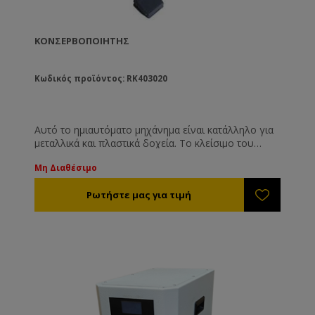
ΚΟΝΣΕΡΒΟΠΟΙΗΤΉΣ
Κωδικός προϊόντος: RK403020
Αυτό το ημιαυτόματο μηχάνημα είναι κατάλληλο για
μεταλλικά και πλαστικά δοχεία. Το κλείσιμο του
δοχείου γίνεται με αλουμινένιο κάλυμμα, easy open.
Μη Διαθέσιμο
Αξιόπιστο, απλό και εύκολο στη χρήση.
Τροφοδοσία: 220V/110V
Διαστάσεις: 640*320*770mm
Διάμετρος αντικειμένου: 45-150mm
Ισχύς: 370W
Ταχύτητα κλεισίματος: 10-25τεμ/λεπτό
Ύψος αντικειμένου: 39-200mm