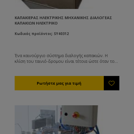
ΚΑΠΑΚΙΈΡΑΣ ΗΛΕΚΤΡΙΚΉΣ ΜΗΧΑΝΙΚΉΣ ΔΙΑΛΟΓΈΑΣ
ΚΑΠΑΚΙΏΝ ΗΛΕΚΤΡΙΚΌ
Κωδικός προϊόντος: SY40312
Ένα καινούργιο σύστημα διαλογής καπακιών. Η
κλίση του ταινιό-δρομου είναι τέτοια ώστε όταν το
καπάκι ανέβει με τη μη επιθυμητή φορά τότε πέφτει
μόνο του κάτω. Είναι αθόρυβο και δεν χρειάζεται
πεπιεσμένο αέρα για να λειτουργήσει. Και για
μεταλλικά και για πλαστικά καπάκια.