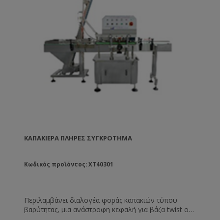
ΚΑΠΑΚΙΈΡΑ ΠΛΉΡΕΣ ΣΥΓΚΡΌΤΗΜΑ
Κωδικός προϊόντος: XT40301
Περιλαμβάνει διαλογέα φοράς καπακιών τύπου
βαρύτητας, μια ανάστροφη κεφαλή για βάζα twist off
και 2 κεφαλές σύσφιξης καπακιού. Τεχνικά