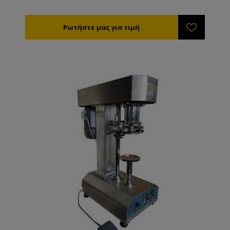
χαρακτηριστικά Τάση: 220v Ισχύς: 1.1kw
Δυναμικότητα 70-80τεμ/λεπτό Ύψος δοχείων 20-30
Ρυθμιζόμενη πίεση σφίξης καπακιού Κατάλληλη και
για μεταλλικά και για πλαστικά καπάκια Κατάλληλη
και για βιδωτά και για twist off καπάκια Διαστάσεις
κάδου -τροφοδοτικού καπ. 88χ100χ260 Διαστάσεις
καπακιών φ20-120mm Διαστάσεις βιδωτικού
106χ90χ163 (ΜχΠχΥ) Βάρος: 500kg Από ανοξείδωτο
χάλυβα