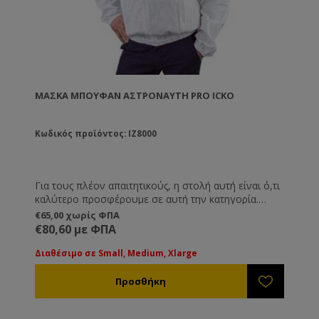
ΜΆΣΚΑ ΜΠΟΥΦΆΝ ΑΣΤΡΟΝΑΎΤΗ PRO ICKO
Κωδικός προϊόντος: IZ8000
Για τους πλέον απαιτητικούς, η στολή αυτή είναι ό,τι
καλύτερο προσφέρουμε σε αυτή την κατηγορία.
Εξαιρετικό υλικό και ράψιμο ποιότητας. 100%
€65,00 χωρίς ΦΠΑ
βαμβάκι, δροσερό και ανθεκτικό ύφασμα, λάστιχα
€80,60 με ΦΠΑ
στα άκρα και πολλές τσέπες. Για όσους απαιτούν το
καλύτερο.
Διαθέσιμο σε Small, Medium, Xlarge