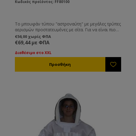
Κωδικός προϊόντος: FF80100
Το μπουφάν τύπου "αστροναύτη" με μεγάλες τρύπες
αερισμών προστατευμένες με σίτα. Για να είναι πιο
άνετη η εργασία σας του ζεστούς μήνες του
€56,00 χωρίς ΦΠΑ
καλοκαιριού. Συνοδεύεται και με στρόγγυλο καπέλο
€69,44 με ΦΠΑ
το οποίο μπορεί να αλλαχτεί εύκολα με φερμουάρ.
Διαθέσιμο στο XXL