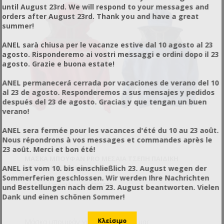
until August 23rd. We will respond to your messages and
orders after August 23rd. Thank you and have a great
summer!
ANEL sarà chiusa per le vacanze estive dal 10 agosto al 23
agosto. Risponderemo ai vostri messaggi e ordini dopo il 23
agosto. Grazie e buona estate!
ANEL permanecerá cerrada por vacaciones de verano del 10
al 23 de agosto. Responderemos a sus mensajes y pedidos
después del 23 de agosto. Gracias y que tengan un buen
verano!
ANEL sera fermée pour les vacances d'été du 10 au 23 août.
Nous répondrons à vos messages et commandes après le
23 août. Merci et bon été!
ΜΆΣΚΑ ΜΠΟΥΦΆΝ PRO ΜΕΣΑΊΑ ΤΣΈΠΗ ΠΑΙΔΙΚΉ
ΜΈΧΡΙ ~10 ΕΤΏΝ CIVAN
ANEL ist vom 10. bis einschließlich 23. August wegen der
Sommerferien geschlossen. Wir werden Ihre Nachrichten
Κωδικός προϊόντος: CN8000
und Bestellungen nach dem 23. August beantworten. Vielen
Dank und einen schönen Sommer!
Μάσκα μπουφάν για τους μικρούς μας