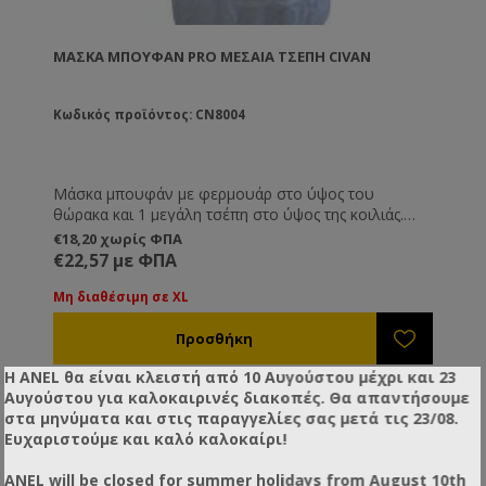
Conforms to: CE BS EN ISO 13688:2015
ΜΆΣΚΑ ΜΠΟΥΦΆΝ PRO ΜΕΣΑΊΑ ΤΣΈΠΗ CIVAN
Κωδικός προϊόντος: CN8004
Μάσκα μπουφάν με φερμουάρ στο ύψος του
θώρακα και 1 μεγάλη τσέπη στο ύψος της κοιλιάς.
Διατίθεται σε μεγέθη M, L XL και XXL.
€18,20 χωρίς ΦΠΑ
€22,57 με ΦΠΑ
Μη διαθέσιμη σε XL
Η ANEL θα είναι κλειστή από 10 Αυγούστου μέχρι και 23
Αυγούστου για καλοκαιρινές διακοπές. Θα απαντήσουμε
στα μηνύματα και στις παραγγελίες σας μετά τις 23/08.
Ευχαριστούμε και καλό καλοκαίρι!
ANEL will be closed for summer holidays from August 10th