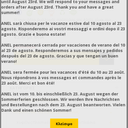
Διαστάσεις κενών: 20,5x2,5mm
until August 23rd. We will respond to your messages and
Βάρος: 0,264kg
orders after August 23rd. Thank you and have a great
Υλικό: Πολυαιθυλένιο (PE), κατάλληλο για τρόφιμα.
summer!
Η γκρι σήτα συλλογής πρόπολης της ANEL είναι πιο
ANEL sarà chiusa per le vacanze estive dal 10 agosto al 23
μαλακή και εύκαμπτη από την αντίστοιχη καφέ σήτα.
agosto. Risponderemo ai vostri messaggi e ordini dopo il 23
Ως αποτέλεσμα η πρόπολη αποσπάται πολύ εύκολα
€1,99 χωρίς ΦΠΑ
agosto. Grazie e buona estate!
ακόμα και με το χέρι και δεν χρειάζεται κατάψυξη. Η
€2,47 με ΦΠΑ
ιδανική θερμοκρασία απόσπασης ειναι 17-20°C.
ANEL permanecerá cerrada por vacaciones de verano del 10
ΠΡΟΣΟΧΗ όμως να μη μπαίνει στην κατάψυξη γιατί
Σε Απόθεμα
al 23 de agosto. Responderemos a sus mensajes y pedidos
όντας πιο μαλακή αν σκληρύνει στην κατάψυξη και
después del 23 de agosto. Gracias y que tengan un buen
πιεστεί μπορεί να σπάσει.
verano!
Φέρει οπές τις οποίες μπορείτε να ανοίξετε αν θέλετε
να τοποθετήσετε από επάνω στερεή τροφή
ANEL sera fermée pour les vacances d'été du 10 au 23 août.
(ζαχαροζύμαρο, βανίλια κλπ) ώστε και να συλλέγουν
Nous répondrons à vos messages et commandes après le
οι μέλισσες πρόπολη και να τροφοδετείτε το σμήνος
23 août. Merci et bon été!
κανονικά. Τα τοιχώματα των οπών κρατάν επίσης το
ΚΑΤΗΓΟΡΊΕΣ
κέντρο της σήτας ψηλά ώστε να μη λυγίζει από το
ANEL ist vom 10. bis einschließlich 23. August wegen der
βάρος στο κέντρο. Έτσι οι μέλλισες μπορούν να
-
Για το Μελισσοκομείο
Sommerferien geschlossen. Wir werden Ihre Nachrichten
γεμίσουν όλη την σήτα ομοιόμορφα.
und Bestellungen nach dem 23. August beantworten. Vielen
Η πρόπολη είναι ένα ανερχόμενο προϊόν με πολύ
-
Dank und einen schönen Sommer!
Κυψέλες και τα Εξαρτήματα τους
καλή τιμή το οποίο μπορεί να συνεισφέρει στο
εισόδημά σας χωρίς να απαιτείται ιδιαίτερος κόπος ή
+
Κυψέλες Πλαστικές ANEL & Πλαστικά Πλαίσια
χρόνος. Οι σίτες συλλογής πρόπολης τοποθετούνται