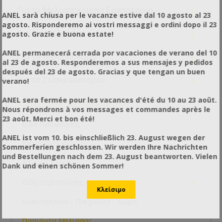
+
Για το Μελισσοκομικό Εργαστήριο
ANEL sarà chiusa per le vacanze estive dal 10 agosto al 23
agosto. Risponderemo ai vostri messaggi e ordini dopo il 23
+
Για τις Μέλισσες
agosto. Grazie e buona estate!
ANEL permanecerá cerrada por vacaciones de verano del 10
+
Για το Μελισσοκόμο
al 23 de agosto. Responderemos a sus mensajes y pedidos
después del 23 de agosto. Gracias y que tengan un buen
+
Για το Συσκευαστήριο
verano!
ANEL sera fermée pour les vacances d'été du 10 au 23 août.
-
Από & Γύρω από τη Μέλισσα
Nous répondrons à vos messages et commandes après le
23 août. Merci et bon été!
Είδη Προώθησης
ANEL ist vom 10. bis einschließlich 23. August wegen der
+
Κατασκευή Κεριών
Sommerferien geschlossen. Wir werden Ihre Nachrichten
und Bestellungen nach dem 23. August beantworten. Vielen
Αιθέρια Έλαια
Dank und einen schönen Sommer!
+
Είδη Περιποίησης
Διακοσμητικά - Παιχνίδια - Δώρα
-
Προιόντα Μέλισσας