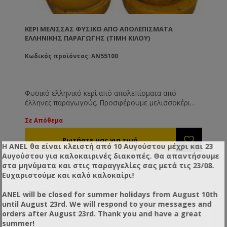
ΚΕΡΊ ΜΈΛΙΣΣΑΣ ΦΥΣΙΚΌ ΑΠΌ ΑΠΟΛΕΠΊΣΜΑΤΑ
ΕΛΛΗΝΙΚΉΣ ΠΑΡΑΓΩΓΉΣ (ΤΙΜΉ ΚΙΛΟΎ)
Κωδικός προϊόντος: AN55100
Φυσικό ελληνικό κερί από απολεπίσματα από
έλληνες παραγωγούς. Προσφέρουμε μελισσοκέρι
υψηλής ποιότητας και καθαρότητας. Η εξαγωγή του
Σε Απόθεμα
κεριού γίνεται από παλιές κηρήθρες στις
εγκαταστάσεις μας γι’ αυτό και εγγυόμαστε για την
ποιότητα και την αγνότητα του! Το κερί είναι
Η ANEL θα είναι κλειστή από 10 Αυγούστου μέχρι και 23
διαθέσιμο σε πλάκες των 2-8 kg και σε καλούπια των
Αυγούστου για καλοκαιρινές διακοπές. Θα απαντήσουμε
100-200 gr. Η χρέωση γίνεται με το κιλό.
στα μηνύματα και στις παραγγελίες σας μετά τις 23/08.
Ευχαριστούμε και καλό καλοκαίρι!
ΚΑΤΗΓΟΡΊΕΣ
ANEL will be closed for summer holidays from August 10th
until August 23rd. We will respond to your messages and
+
Για το Μελισσοκομείο
orders after August 23rd. Thank you and have a great
summer!