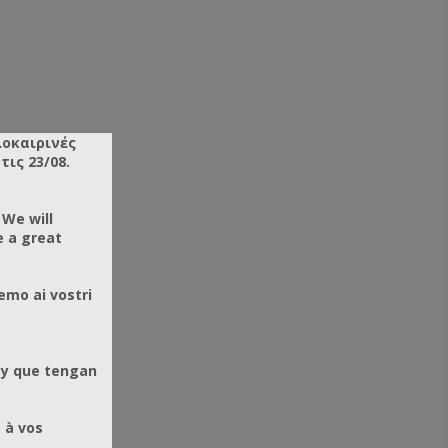
λοκαιρινές
ις 23/08.
 We will
e a great
emo ai vostri
 y que tengan
 à vos