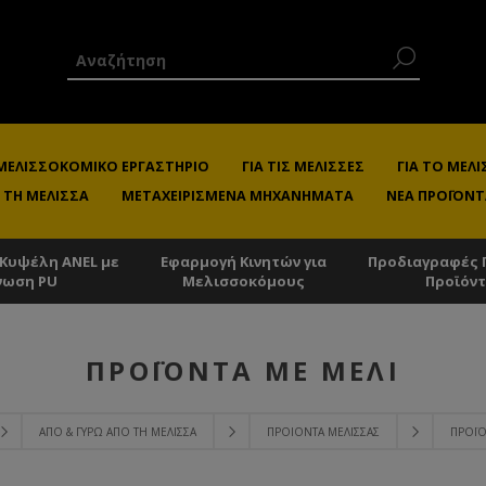
 ΜΕΛΙΣΣΟΚΟΜΙΚΌ ΕΡΓΑΣΤΉΡΙΟ
ΓΙΑ ΤΙΣ ΜΈΛΙΣΣΕΣ
ΓΙΑ ΤΟ ΜΕ
 ΤΗ ΜΈΛΙΣΣΑ
ΜΕΤΑΧΕΙΡΙΣΜΈΝΑ ΜΗΧΑΝΉΜΑΤΑ
ΝΈΑ ΠΡΟΪΌΝΤ
 Κυψέλη ANEL με
Εφαρμογή Κινητών για
Προδιαγραφές 
νωση PU
Μελισσοκόμους
Προϊόν
ΠΡΟΪΌΝΤΑ ΜΕ ΜΈΛΙ
ΑΠΌ & ΓΎΡΩ ΑΠΌ ΤΗ ΜΈΛΙΣΣΑ
ΠΡΟΙΌΝΤΑ ΜΈΛΙΣΣΑΣ
ΠΡΟΪΌ