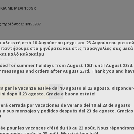
ΚΙΑ ΜΕ ΜΈΛΙ 100GR
ς προϊόντος: HN93907
ι κλειστή από 10 Αυγούστου μέχρι και 23 Αυγούστου για κα
κια με Μέλι 100gr
απαντήσουμε στα μηνύματα και στις παραγγελίες σας μετά τ
και καλό καλοκαίρι!
χωρίς ΦΠΑ
 με ΦΠΑ
osed for summer holidays from August 10th until August 23rd.
r messages and orders after August 23rd. Thank you and hav
a per le vacanze estive dal 10 agosto al 23 agosto. Risponder
ni dopo il 23 agosto. Grazie e buona estate!
rá cerrada por vacaciones de verano del 10 al 23 de agosto.
a sus mensajes y pedidos después del 23 de agosto. Gracias
!
ée pour les vacances d'été du 10 au 23 août. Nous répondrons
mmandes après le 23 août. Merci et bon été!