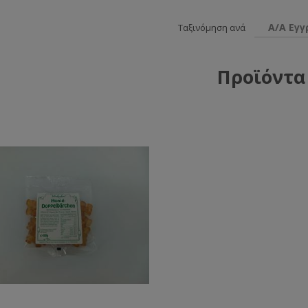
Α/Α Εγ
Ταξινόμηση ανά
Προϊόντα