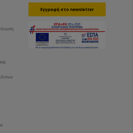
Eγγραφή στο newsletter
Μόνωση
και
ϊόντων
ία