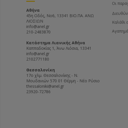
Οι παρα
Αθήνα
Διευθύν
45η Οδός, Νο6, 13341 ΒΙΟ.ΠΑ. ΑΝΩ
ΛΙΟΣΙΩΝ
Καλάθι 
info@anel.gr
Αγαπημ
210-2483870
Kατάστημα Λιανικής Αθήνα
Καππαδοκίας 1, Άνω Λιόσια, 13341
info@anel.gr
2102771180
Θεσσαλονίκη
17ο χλμ. Θεσσαλονίκης - Ν.
Μουδανιών 570 01 Θέρμη - Νέο Ρύσιο
thessaloniki@anel.gr
23920-72786