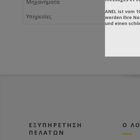
Μηχανήματα
ANEL ist vom 1
Υπηρεσίες
werden Ihre Na
und einen sch
ΕΞΥΠΗΡΕΤΗΣΗ
Ο Λ
ΠΕΛΑΤΩΝ