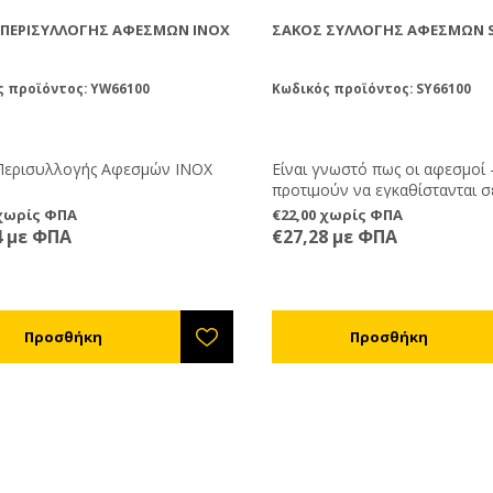
 ΠΕΡΙΣΥΛΛΟΓΉΣ ΑΦΕΣΜΏΝ ΙΝΟΧ
ΣΆΚΟΣ ΣΥΛΛΟΓΉΣ ΑΦΕΣΜΏΝ 
ς προϊόντος: YW66100
Κωδικός προϊόντος: SY66100
Περισυλλογής Αφεσμών ΙΝΟΧ
Είναι γνωστό πως οι αφεσμοί 
προτιμούν να εγκαθίστανται σ
σημεία . Αυτό κάνει τη συλλογ
 χωρίς ΦΠΑ
€22,00 χωρίς ΦΠΑ
δύσκολη. Εδώ δίνει λύση ο Σ
4 με ΦΠΑ
€27,28 με ΦΠΑ
Συλλογής Αφεσμών!