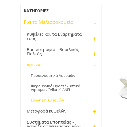
ΚΑΤΗΓΟΡΊΕΣ
-
Για το Μελισσοκομείο
Κυψέλες και τα Εξαρτήματα
+
τους
Βασιλοτροφία - Βασιλικός
+
Πολτός
-
Αφεσμοί
Προσελκυστικά Αφεσμών
Φερομονικά Προσελκυστικά
Αφεσμών "Allure" ANEL
Σύλληψη Αφεσμών
+
Μεταφορά κυψελών
Συστήματα Εποπτείας -
+
Ασφάλειας Μελισσοκομείου