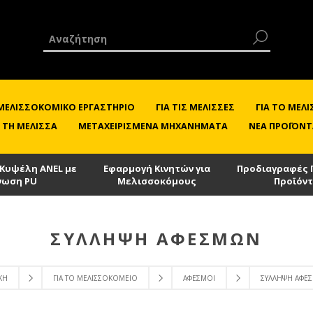
 ΜΕΛΙΣΣΟΚΟΜΙΚΌ ΕΡΓΑΣΤΉΡΙΟ
ΓΙΑ ΤΙΣ ΜΈΛΙΣΣΕΣ
ΓΙΑ ΤΟ ΜΕ
 ΤΗ ΜΈΛΙΣΣΑ
ΜΕΤΑΧΕΙΡΙΣΜΈΝΑ ΜΗΧΑΝΉΜΑΤΑ
ΝΈΑ ΠΡΟΪΌΝΤ
 Κυψέλη ANEL με
Εφαρμογή Κινητών για
Προδιαγραφές 
νωση PU
Μελισσοκόμους
Προϊόν
ΣΎΛΛΗΨΗ ΑΦΕΣΜΏΝ
ΚΉ
ΓΙΑ ΤΟ ΜΕΛΙΣΣΟΚΟΜΕΊΟ
ΑΦΕΣΜΟΊ
ΣΎΛΛΗΨΗ ΑΦΕ