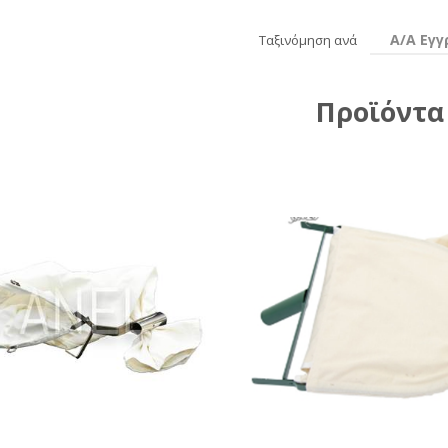
Α/Α Εγ
Ταξινόμηση ανά
Προϊόντα