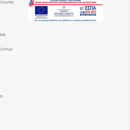
Μόνωση
και
ϊόντων
ία