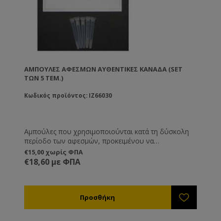
ΑΜΠΟΎΛΕΣ ΑΦΕΣΜΏΝ ΑΥΘΕΝΤΙΚΈΣ ΚΑΝΑΔΆ (SET
ΤΩΝ 5 ΤΕΜ.)
Κωδικός προϊόντος: IZ66030
Αμπούλες που χρησιμοποιούνται κατά τη δύσκολη
περίοδο των αφεσμών, προκειμένου να
προσελκύσουν το σμήνος που διαφεύγει.
€15,00 χωρίς ΦΠΑ
€18,60 με ΦΠΑ