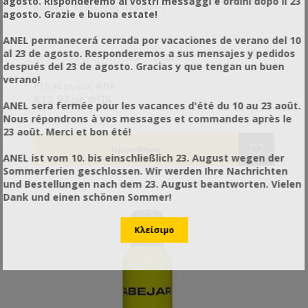
agosto. Risponderemo ai vostri messaggi e ordini dopo il 23
Κωδικός προϊόντος: TS66021-1
agosto. Grazie e buona estate!
ANEL permanecerá cerrada por vacaciones de verano del 10
al 23 de agosto. Responderemos a sus mensajes y pedidos
Σπρέι Αφεσμών THOMAS 200ml
después del 23 de agosto. Gracias y que tengan un buen
verano!
€10,46 χωρίς ΦΠΑ
€12,97 με ΦΠΑ
ANEL sera fermée pour les vacances d'été du 10 au 23 août.
Nous répondrons à vos messages et commandes après le
23 août. Merci et bon été!
ANEL ist vom 10. bis einschließlich 23. August wegen der
Sommerferien geschlossen. Wir werden Ihre Nachrichten
und Bestellungen nach dem 23. August beantworten. Vielen
Dank und einen schönen Sommer!