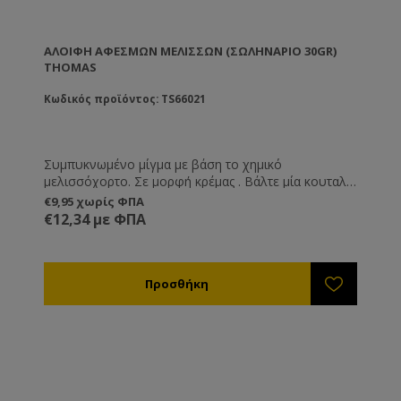
ΑΛΟΙΦΉ ΑΦΕΣΜΏΝ ΜΕΛΙΣΣΏΝ (ΣΩΛΗΝΆΡΙΟ 30GR)
THOMAS
Κωδικός προϊόντος: TS66021
Συμπυκνωμένο μίγμα με βάση το χημικό
μελισσόχορτο. Σε μορφή κρέμας . Βάλτε μία κουταλιά
του γλυκού σε οποιοδήποτε σημείο και ένα μεγάλο
€9,95 χωρίς ΦΠΑ
μέρος των αφεσμών θα προσελκυσθεί από την
€12,34 με ΦΠΑ
μυρωδιά της κρέμας. Λειτουργεί εξαιρετικά καλά.