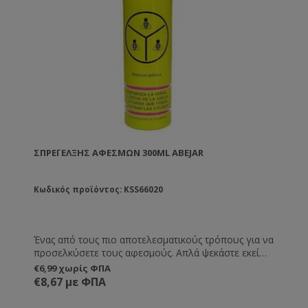
ΣΠΡΈΙ ΈΛΞΗΣ ΑΦΕΣΜΏΝ 300ML ABEJAR
Κωδικός προϊόντος: KSS66020
Ένας από τους πιο αποτελεσματικούς τρόπους για να
προσελκύσετε τους αφεσμούς. Απλά ψεκάστε εκεί
που θέλετε να μαζευτεί ο αφεσμός. Διαρκεί μέχρι και
€6,99 χωρίς ΦΠΑ
8 ημέρες.
€8,67 με ΦΠΑ