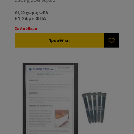
Στίφτης Σωληναρίου
€1,00 χωρίς ΦΠΑ
€1,24 με ΦΠΑ
Σε Απόθεμα