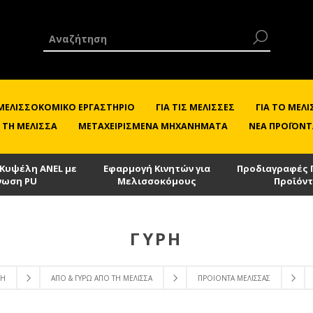
 ΜΕΛΙΣΣΟΚΟΜΙΚΌ ΕΡΓΑΣΤΉΡΙΟ
ΓΙΑ ΤΙΣ ΜΈΛΙΣΣΕΣ
ΓΙΑ ΤΟ ΜΕ
 ΤΗ ΜΈΛΙΣΣΑ
ΜΕΤΑΧΕΙΡΙΣΜΈΝΑ ΜΗΧΑΝΉΜΑΤΑ
ΝΈΑ ΠΡΟΪΌΝΤ
 Κυψέλη ANEL με
Εφαρμογή Κινητών για
Προδιαγραφές 
νωση PU
Μελισσοκόμους
Προϊόν
ΓΎΡΗ
ΚΉ
ΑΠΌ & ΓΎΡΩ ΑΠΌ ΤΗ ΜΈΛΙΣΣΑ
ΠΡΟΙΌΝΤΑ ΜΈΛΙΣΣΑΣ