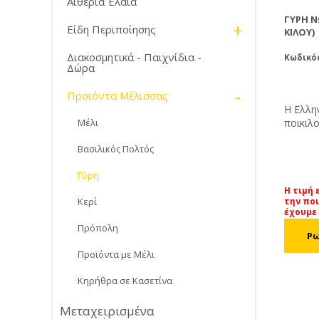
Αιθέρια Έλαια
ΓΎΡΗ Ν
+
Είδη Περιποίησης
ΚΙΛΟΎ)
Διακοσμητικά - Παιχνίδια -
Κωδικό
Δώρα
-
Προιόντα Μέλισσας
Η Ελλη
ποικιλομορφία . 
Μέλι
, καθαρ
Βασιλικός Πολτός
πλεονά
σβολιάσει 
Γύρη
προσφέ
παραγω
Η τιμή 
Κερί
την πο
τη δουλ
έχουμε
καταψυ
Πρόπολη
από με
από ότι
Προϊόντα με Μέλι
Κηρήθρα σε Κασετίνα
Μεταχειρισμένα