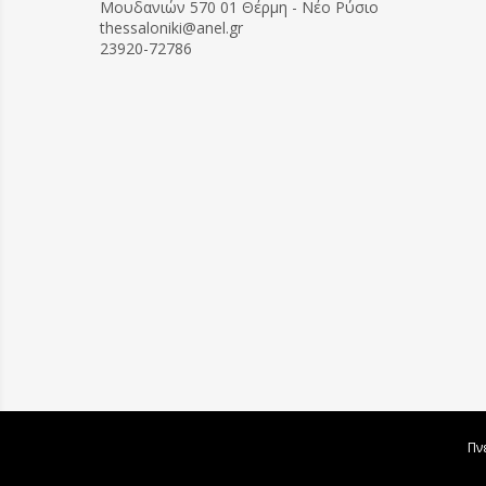
Μουδανιών 570 01 Θέρμη - Νέο Ρύσιο
thessaloniki@anel.gr
23920-72786
Πν