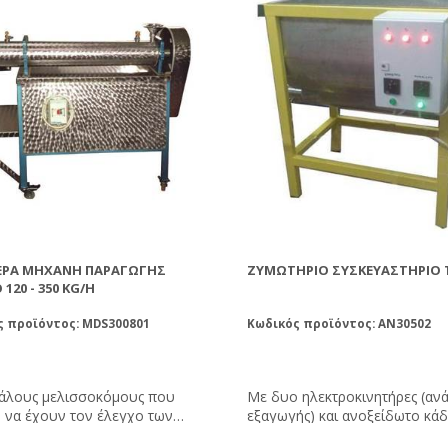
ΙΈΡΑ ΜΗΧΑΝΉ ΠΑΡΑΓΩΓΉΣ
ΖΥΜΩΤΉΡΙΟ ΣΥΣΚΕΥΑΣΤΉΡΙΟ
120 - 350 KG/H
ς προϊόντος: MDS300801
Κωδικός προϊόντος: AN30502
γάλους μελισσοκόμους που
Με δυο ηλεκτροκινητήρες (ανά
 να έχουν τον έλεγχο των
εξαγωγής) και ανοξείδωτο κά
 τους ή για όσους θέλουν να
ζύμωσης. Ζυμώνει μέλι, ζάχαρη