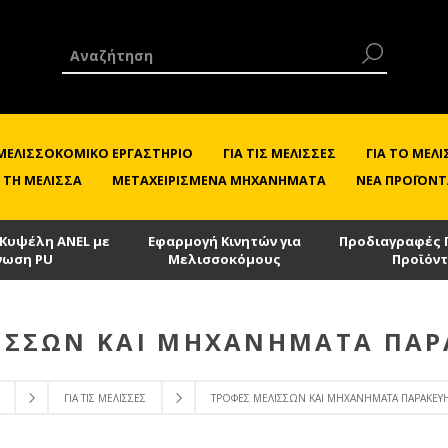
 ΜΕΛΙΣΣΟΚΟΜΙΚΌ ΕΡΓΑΣΤΉΡΙΟ
ΓΙΑ ΤΙΣ ΜΈΛΙΣΣΕΣ
ΓΙΑ ΤΟ ΜΕ
 ΤΗ ΜΈΛΙΣΣΑ
ΜΕΤΑΧΕΙΡΙΣΜΈΝΑ ΜΗΧΑΝΉΜΑΤΑ
ΝΈΑ ΠΡΟΪΌΝΤ
 Κυψέλη ANEL με
Εφαρμογή Κινητών για
Προδιαγραφές 
νωση PU
Μελισσοκόμους
Προϊόν
ΙΣΣΏΝ ΚΑΙ ΜΗΧΑΝΉΜΑΤΑ ΠΑΡ
ΓΙΑ ΤΙΣ ΜΈΛΙΣΣΕΣ
ΤΡΟΦΈΣ ΜΕΛΙΣΣΏΝ ΚΑΙ ΜΗΧΑΝΉΜΑΤΑ ΠΑΡΑΚΕΥΉ