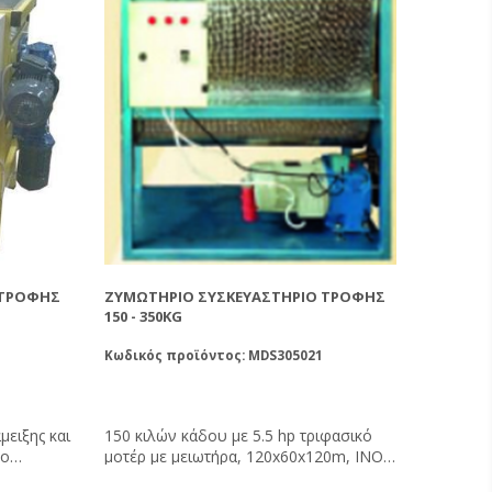
 ΤΡΟΦΉΣ
ΖΥΜΩΤΉΡΙΟ ΣΥΣΚΕΥΑΣΤΉΡΙΟ ΤΡΟΦΉΣ
150 - 350KG
Κωδικός προϊόντος: MDS305021
μειξης και
150 κιλών κάδου με 5.5 hp τριφασικό
δο
μοτέρ με μειωτήρα, 120x60x120m, INOX
 και
304 - 2,5mm.