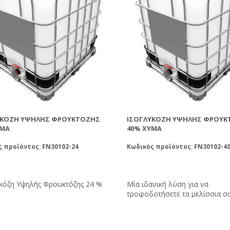
ΥΚΌΖΗ ΥΨΗΛΉΣ ΦΡΟΥΚΤΌΖΗΣ
ΙΣΟΓΛΥΚΌΖΗ ΥΨΗΛΉΣ ΦΡΟΥΚ
ΎΜΑ
40% ΧΎΜΑ
 προϊόντος: FN30102-24
Κωδικός προϊόντος: FN30102-4
κόζη Υψηλής Φρουκτόζης 24 %
Μία ιδανική λύση για να
τροφοδοτήσετε τα μελίσσια σα
παράγοντας ένα μίγμα ισογλυ
νερού με αναλογία 1:1. Δε χρειάζεται να
διασπαστεί από τις μέλισσες γ