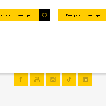
καταναλώσουν. Μπορεί να
χρησιμοποιηθεί και στην παρ
μελισσοτροφών. Ένα ακόμη
πλεονέκτημα της ισογλυκόζης 
εύκολη χρήση της, καθώς δε
θερμαίνεται και η διάλυση της
γίνεται μόνο με καλή ανάδευσ