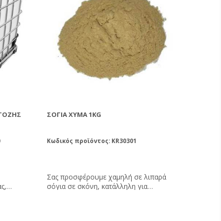
ΤΌΖΗΣ
ΣΌΓΙΑ ΧΎΜΑ 1KG
0
Κωδικός προϊόντος: KR30301
Σας προσφέρουμε χαμηλή σε λιπαρά
ς,
σόγια σε σκόνη, κατάλληλη για
κόζης
μελισσοκομική χρήση.
ια να το