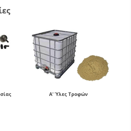
ίες
οσίας
Α' Ύλες Τροφών