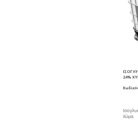
ΙΣΟΓΛ
24% Χ
Κωδικός
Ισογλυ
Χύμα.