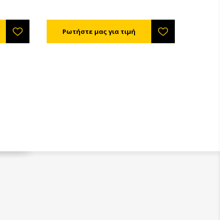
αγωγή
είναι η
 στο νερό
η.