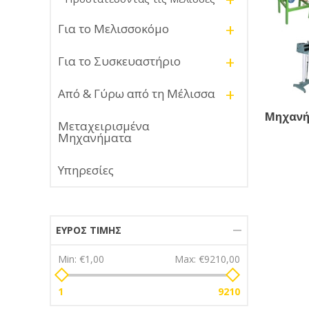
+
Για το Μελισσοκόμο
+
Για το Συσκευαστήριο
+
Από & Γύρω από τη Μέλισσα
Μηχανή
Μεταχειρισμένα
Μηχανήματα
Υπηρεσίες
ΕΎΡΟΣ ΤΙΜΉΣ
Min:
€1,00
Max:
€9210,00
1
9210