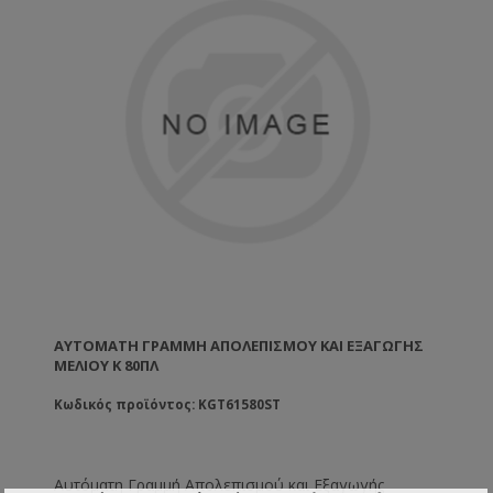
ΑΥΤΌΜΑΤΗ ΓΡΑΜΜΉ ΑΠΟΛΕΠΙΣΜΟΎ ΚΑΙ ΕΞΑΓΩΓΉΣ
ΜΕΛΙΟΎ K 80ΠΛ
Κωδικός προϊόντος: KGT61580ST
Αυτόματη Γραμμή Απολεπισμού και Εξαγωγής