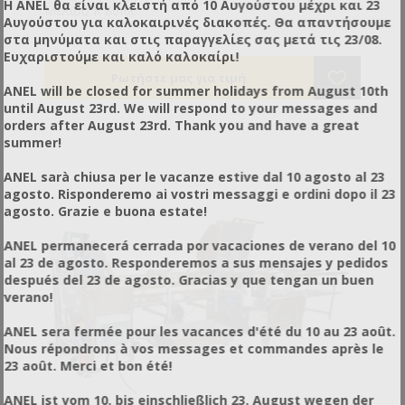
Η ANEL θα είναι κλειστή από 10 Αυγούστου μέχρι και 23
Μελιού K 80πλ
Αυγούστου για καλοκαιρινές διακοπές. Θα απαντήσουμε
στα μηνύματα και στις παραγγελίες σας μετά τις 23/08.
Ευχαριστούμε και καλό καλοκαίρι!
ANEL will be closed for summer holidays from August 10th
until August 23rd. We will respond to your messages and
orders after August 23rd. Thank you and have a great
summer!
ANEL sarà chiusa per le vacanze estive dal 10 agosto al 23
agosto. Risponderemo ai vostri messaggi e ordini dopo il 23
agosto. Grazie e buona estate!
ANEL permanecerá cerrada por vacaciones de verano del 10
al 23 de agosto. Responderemos a sus mensajes y pedidos
después del 23 de agosto. Gracias y que tengan un buen
verano!
ANEL sera fermée pour les vacances d'été du 10 au 23 août.
Nous répondrons à vos messages et commandes après le
23 août. Merci et bon été!
ANEL ist vom 10. bis einschließlich 23. August wegen der