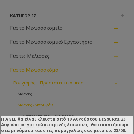
ΚΑΤΗΓΟΡΊΕΣ
+
Για το Μελισσοκομείο
+
Για το Μελισσοκομικό Εργαστήριο
+
Για τις Μέλισσες
-
Για το Μελισσοκόμο
-
Ρουχισμός - Προστατευτικά μέσα
Μάσκες
-
Μάσκες - Μπουφάν
Μάσκες Μπουφάν Pro Supreme
Η ANEL θα είναι κλειστή από 10 Αυγούστου μέχρι και 23
Αυγούστου για καλοκαιρινές διακοπές. Θα απαντήσουμε
Μάσκες Μπουφάν Pro
στα μηνύματα και στις παραγγελίες σας μετά τις 23/08.