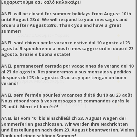
Ευχαριστούμε και καλό καλοκαίρι!
Μάσκες Μπουφάν Αστροναύτη ANEL
ANEL will be closed for summer holidays from August 10th
Μάσκες Μπουφάν Αστροναύτη με Αερισμούς
until August 23rd. We will respond to your messages and
Μάσκες Μπουφάν Αστροναύτη Pro
orders after August 23rd. Thank you and have a great
summer!
+
Στολές Ολόσωμες - Φόρμες
ANEL sarà chiusa per le vacanze estive dal 10 agosto al 23
Παντελόνια
agosto. Risponderemo ai vostri messaggi e ordini dopo il 23
agosto. Grazie e buona estate!
+
Γάντια
ANEL permanecerá cerrada por vacaciones de verano del 10
Μετά το τσίμπημα
al 23 de agosto. Responderemos a sus mensajes y pedidos
después del 23 de agosto. Gracias y que tengan un buen
+
Αρχάριοι Μελισσοκόμοι
verano!
+
Εργαλεία Μελισσοκόμου
ANEL sera fermée pour les vacances d'été du 10 au 23 août.
Nous répondrons à vos messages et commandes après le
+
Εκπαιδευτικό Υλικό & Εκπαίδευση
23 août. Merci et bon été!
Υπηρεσίες για Μελισσοκόμους
ANEL ist vom 10. bis einschließlich 23. August wegen der
Sommerferien geschlossen. Wir werden Ihre Nachrichten
+
Για το Συσκευαστήριο
und Bestellungen nach dem 23. August beantworten. Vielen
Dank und einen schönen Sommer!