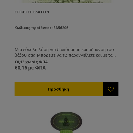
ΕΤΙΚΈΤΕΣ ΈΛΑΤΟ 1
Κωδικός προϊόντος: EA56206
Μια εύκολη λύση για διακόσμηση και σήμανση του
βάζου σας. Μπορείτε να τις παραγγείλετε και με τα
στοιχεία σας εκτυπωμένα, καθώς και ημερομηνία
€0,13 χωρίς ΦΠΑ
παραγωγής, λήξης και καθαρό βάρος.
€0,16 με ΦΠΑ