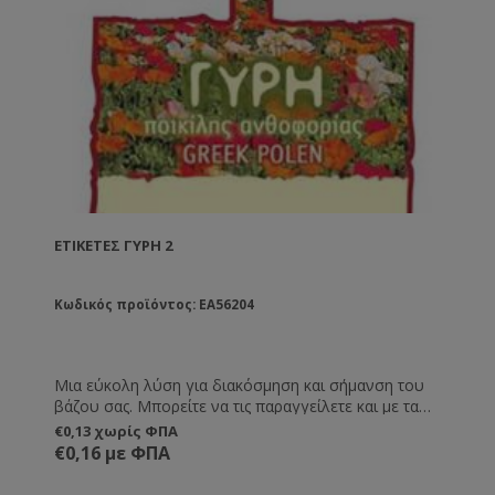
ΕΤΙΚΈΤΕΣ ΓΎΡΗ 2
Κωδικός προϊόντος: EA56204
Μια εύκολη λύση για διακόσμηση και σήμανση του
βάζου σας. Μπορείτε να τις παραγγείλετε και με τα
στοιχεία σας εκτυπωμένα, καθώς και ημερομηνία
€0,13 χωρίς ΦΠΑ
παραγωγής, λήξης και καθαρό βάρος.
€0,16 με ΦΠΑ