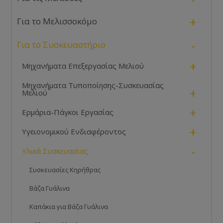
+
Για το Μελισσοκόμο
-
Για το Συσκευαστήριο
+
Μηχανήματα Επεξεργασίας Μελιού
Μηχανήματα Τυποποίησης-Συσκευασίας
+
Μελιού
+
Ερμάρια-Πάγκοι Εργασίας
+
Υγειονομικού Ενδιαφέροντος
-
Υλικά Συσκευασίας
Συσκευασίες Κηρήθρας
Βάζα Γυάλινα
Καπάκια για Βάζα Γυάλινα