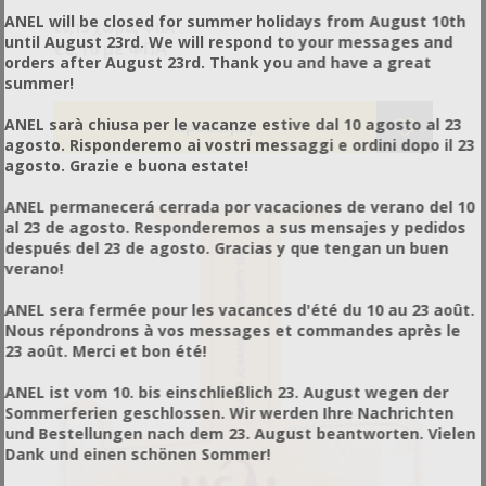
ANEL will be closed for summer holidays from August 10th
€0,13 χωρίς ΦΠΑ
until August 23rd. We will respond to your messages and
€0,16 με ΦΠΑ
orders after August 23rd. Thank you and have a great
summer!
ANEL sarà chiusa per le vacanze estive dal 10 agosto al 23
agosto. Risponderemo ai vostri messaggi e ordini dopo il 23
agosto. Grazie e buona estate!
ANEL permanecerá cerrada por vacaciones de verano del 10
al 23 de agosto. Responderemos a sus mensajes y pedidos
después del 23 de agosto. Gracias y que tengan un buen
verano!
ANEL sera fermée pour les vacances d'été du 10 au 23 août.
Nous répondrons à vos messages et commandes après le
23 août. Merci et bon été!
ANEL ist vom 10. bis einschließlich 23. August wegen der
Sommerferien geschlossen. Wir werden Ihre Nachrichten
und Bestellungen nach dem 23. August beantworten. Vielen
Dank und einen schönen Sommer!