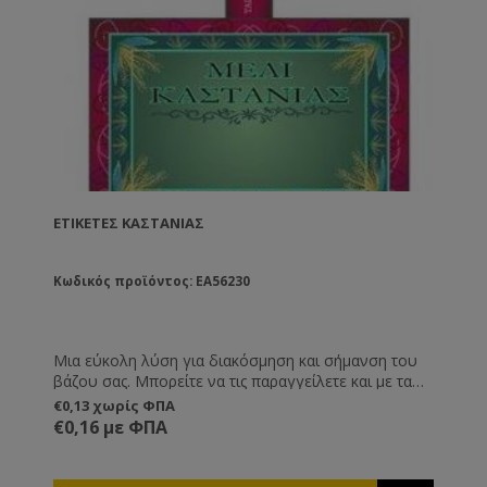
ΕΤΙΚΈΤΕΣ ΚΑΣΤΑΝΙΆΣ
Κωδικός προϊόντος: EA56230
Μια εύκολη λύση για διακόσμηση και σήμανση του
βάζου σας. Μπορείτε να τις παραγγείλετε και με τα
στοιχεία σας εκτυπωμένα, καθώς και ημερομηνία
€0,13 χωρίς ΦΠΑ
παραγωγής, λήξης και καθαρό βάρος.
€0,16 με ΦΠΑ