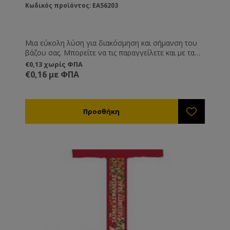
Κωδικός προϊόντος: EA56203
Μια εύκολη λύση για διακόσμηση και σήμανση του
βάζου σας. Μπορείτε να τις παραγγείλετε και με τα
στοιχεία σας εκτυπωμένα, καθώς και ημερομηνία
€0,13 χωρίς ΦΠΑ
παραγωγής, λήξης και καθαρό βάρος.
€0,16 με ΦΠΑ