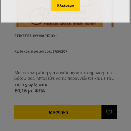
ΕΤΙΚΈΤΕΣ ΘΥΜΑΡΊΣΙΟ 1
Κωδικός προϊόντος: EA56207
Μια εύκολη λύση για διακόσμηση και σήμανση του
βάζου σας. Μπορείτε να τις παραγγείλετε και με τα
στοιχεία σας εκτυπωμένα, καθώς και ημερομηνία
€0,13 χωρίς ΦΠΑ
παραγωγής, λήξης και καθαρό βάρος.
€0,16 με ΦΠΑ