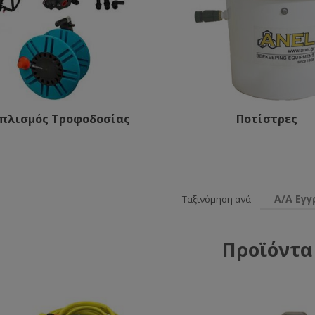
οπλισμός Τροφοδοσίας
Ποτίστρες
Α/Α Εγ
Ταξινόμηση ανά
Προϊόντα