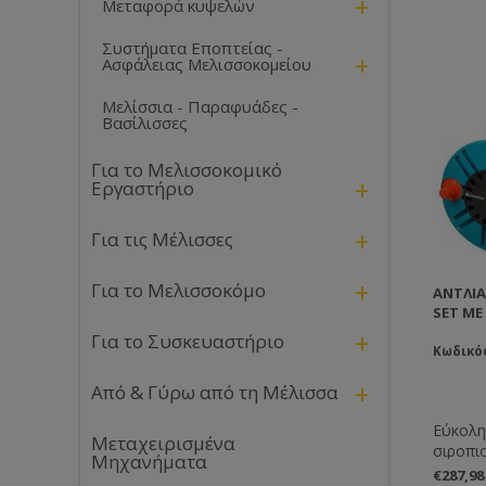
+
Μεταφορά κυψελών
Συστήματα Εποπτείας -
+
Ασφάλειας Μελισσοκομείου
Μελίσσια - Παραφυάδες -
Βασίλισσες
Για το Μελισσοκομικό
+
Εργαστήριο
+
Για τις Μέλισσες
+
Για το Μελισσοκόμο
ΑΝΤΛΊΑ
SET ΜΕ
+
Για το Συσκευαστήριο
Κωδικό
+
Από & Γύρω από τη Μέλισσα
Εύκολη
Μεταχειρισμένα
σιροπιο
Μηχανήματα
χυμένα
€287,9