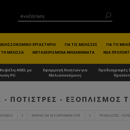
 ΜΕΛΙΣΣΟΚΟΜΙΚΌ ΕΡΓΑΣΤΉΡΙΟ
ΓΙΑ ΤΙΣ ΜΈΛΙΣΣΕΣ
ΓΙΑ ΤΟ ΜΕ
 ΤΗ ΜΈΛΙΣΣΑ
ΜΕΤΑΧΕΙΡΙΣΜΈΝΑ ΜΗΧΑΝΉΜΑΤΑ
ΝΈΑ ΠΡΟΪΌΝΤ
 Κυψέλη ANEL με
Εφαρμογή Κινητών για
Προδιαγραφές 
νωση PU
Μελισσοκόμους
Προϊόν
 - ΠΟΤΊΣΤΡΕΣ - ΕΞΟΠΛΙΣΜΌΣ 
ΣΟΚΟΜΕΊΟ
ΚΥΨΈΛΕΣ ΚΑΙ ΤΑ ΕΞΑΡΤΉΜΑΤΑ ΤΟΥΣ
ΤΡΟΦΟΔΌΤΕΣ - ΠΟΤΊ