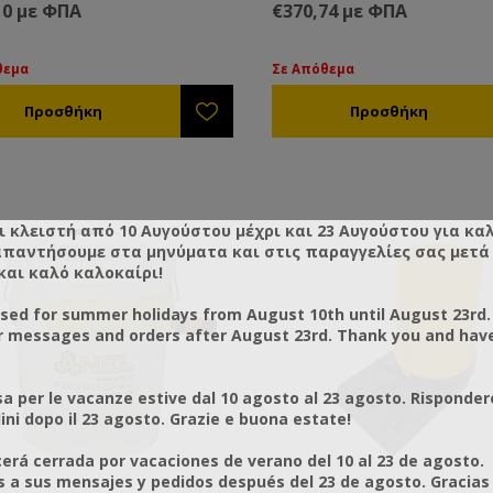
ων. Η αντλία σιροπιού/νερού
κουβάδων. Η αντλία σιροπιού
10 με ΦΠΑ
€370,74 με ΦΠΑ
τάσης 12 volt είναι εξοπλισμένη
υψηλής τάσης 12 volt είναι εξ
όματο διακόπτη πίεσης που
με αυτόματο διακόπτη πίεσης
 και κλείνει αυτόματα όταν
ανοίγει και κλείνει αυτόματα ό
θεμα
Σε Απόθεμα
ε και κλείνετε τη μάνικα
ανοίγετε και κλείνετε τη μάνικ
ημένη σε καρούλι. (Ίδιο η
τοποθετημένη σε καρούλι με
ιο με την φωτογραφία)
ροδάκια. (Ίδιο η παρόμοιο με 
φωτογραφία)
 χαρακτηριστικά:
τότητα άντλησης 18,5 lt/pm
στος ρυθμός ροής: 7,8 (4,5GPM)
Τεχνικά χαρακτηριστικά:
ι κλειστή από 10 Αυγούστου μέχρι και 23 Αυγούστου για κα
τη πίεση: 40PSI
• Δυνατότητα άντλησης 18,5 l
απαντήσουμε στα μηνύματα και στις παραγγελίες σας μετά τ
 κινητήρα: 12V DC
• Μέγιστος ρυθμός ροής: 7,8 
και καλό καλοκαίρι!
ματη αναρρόφηση
• Μέγιστη πίεση: 40PSI
τασία διακόπτη πίεσης: Mε
• Τάση κινητήρα: 12V DC
osed for summer holidays from August 10th until August 23rd.
 αυτόματο έλεγχο ON/OFF
• Αυτόματη αναρρόφηση
r messages and orders after August 23rd. Thank you and hav
• Προστασία διακόπτη πίεσης:
 περιλαμβάνει:
πλήρης αυτόματο έλεγχο ON
α για σιρόπι 12V
a per le vacanze estive dal 10 agosto al 23 agosto. Risponder
κα Φ20
Το Σετ περιλαμβάνει:
ni dopo il 23 agosto. Grazie e buona estate!
ιχο 3/4 25m
• Αντλία για σιρόπι 12V
ύλι για λάστιχο
• Μάνικα Φ20
rá cerrada por vacaciones de verano del 10 al 23 de agosto.
πτορες σύνδεσης
• Λάστιχο 3/4 25m
a sus mensajes y pedidos después del 23 de agosto. Gracias
κορ 1/2+3/4
• Καρούλι για λάστιχο