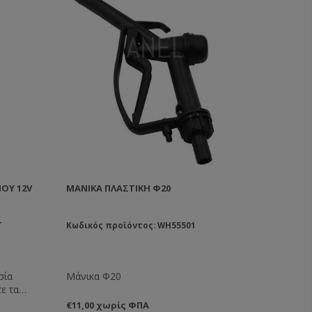
ΟΎ 12V
ΜΆΝΙΚΑ ΠΛΑΣΤΙΚΉ Φ20
T
Κωδικός προϊόντος: WH55501
σία
Μάνικα Φ20
ε τα
λημα των
€11,00 χωρίς ΦΠΑ