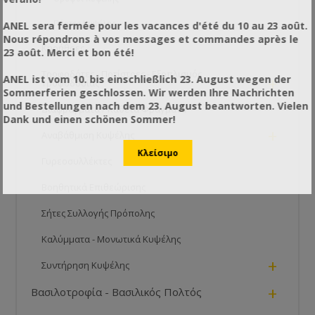
Πόρτες Kυψέλης
ANEL sera fermée pour les vacances d'été du 10 au 23 août.
Nous répondrons à vos messages et commandes après le
Κηρήθρες
23 août. Merci et bon été!
Τροφοδότες - Ποτίστρες - Εξοπλισμός
ANEL ist vom 10. bis einschließlich 23. August wegen der
+
Τροφοδοσίας
Sommerferien geschlossen. Wir werden Ihre Nachrichten
und Bestellungen nach dem 23. August beantworten. Vielen
Διαφράγματα / Κάθετα Φράγματα
Dank und einen schönen Sommer!
+
Αναβάθμιση Κυψέλης
Γυρεοσυλλέκτες
Βοηθητικά Επιθεώρισης
Σήτες Συλλογής Πρόπολης
Καλύμματα - Μονωτικά Κυψέλης
+
Συντήρηση Κυψέλης
+
Βασιλοτροφία - Βασιλικός Πολτός