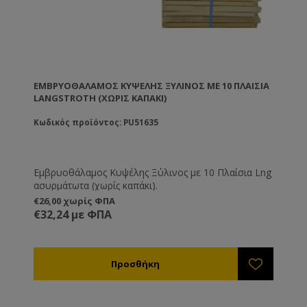
ΕΜΒΡΥΟΘΆΛΑΜΟΣ ΚΥΨΈΛΗΣ ΞΎΛΙΝΟΣ ΜΕ 10 ΠΛΑΊΣΙΑ
LANGSTROTH (ΧΩΡΊΣ ΚΑΠΆΚΙ)
Κωδικός προϊόντος: PU51635
Εμβρυοθάλαμος Κυψέλης Ξύλινος με 10 Πλαίσια Lng
ασυρμάτωτα (χωρίς καπάκι).
€26,00 χωρίς ΦΠΑ
€32,24 με ΦΠΑ