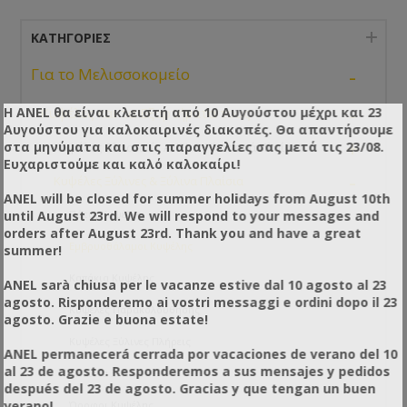
ΚΑΤΗΓΟΡΊΕΣ
-
Για το Μελισσοκομείο
-
Η ANEL θα είναι κλειστή από 10 Αυγούστου μέχρι και 23
Κυψέλες και τα Εξαρτήματα τους
Αυγούστου για καλοκαιρινές διακοπές. Θα απαντήσουμε
+
στα μηνύματα και στις παραγγελίες σας μετά τις 23/08.
Κυψέλες Πλαστικές ANEL & Πλαστικά Πλαίσια
Ευχαριστούμε και καλό καλοκαίρι!
-
Κυψέλες Ξύλινες & Ξύλινα Πλαίσια
ANEL will be closed for summer holidays from August 10th
until August 23rd. We will respond to your messages and
Πάτοι Κυψέλες
orders after August 23rd. Thank you and have a great
Εμβρυοθάλαμοι Κυψέλης
summer!
Καπάκια Κυψέλης
ANEL sarà chiusa per le vacanze estive dal 10 agosto al 23
agosto. Risponderemo ai vostri messaggi e ordini dopo il 23
Κυψέλες Παρακολούθησης
agosto. Grazie e buona estate!
Κυψέλες Ξύλινες Πλήρεις
ANEL permanecerá cerrada por vacaciones de verano del 10
al 23 de agosto. Responderemos a sus mensajes y pedidos
Πλαίσια Ξύλινα
después del 23 de agosto. Gracias y que tengan un buen
verano!
Όροφοι Κυψέλης