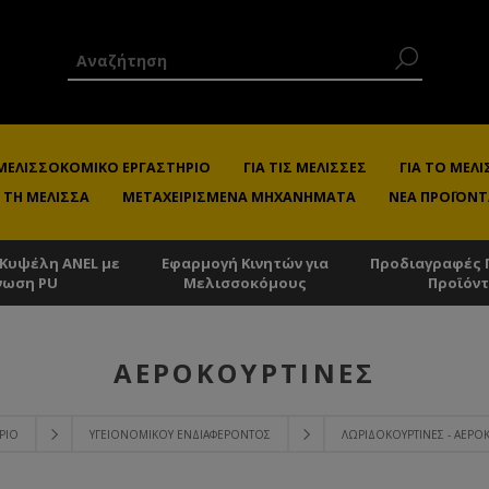
 ΜΕΛΙΣΣΟΚΟΜΙΚΌ ΕΡΓΑΣΤΉΡΙΟ
ΓΙΑ ΤΙΣ ΜΈΛΙΣΣΕΣ
ΓΙΑ ΤΟ ΜΕ
 ΤΗ ΜΈΛΙΣΣΑ
ΜΕΤΑΧΕΙΡΙΣΜΈΝΑ ΜΗΧΑΝΉΜΑΤΑ
ΝΈΑ ΠΡΟΪΌΝΤ
 Κυψέλη ANEL με
Εφαρμογή Κινητών για
Προδιαγραφές 
νωση PU
Μελισσοκόμους
Προϊόν
ΑΕΡΟΚΟΥΡΤΊΝΕΣ
ΡΙΟ
ΥΓΕΙΟΝΟΜΙΚΟΎ ΕΝΔΙΑΦΈΡΟΝΤΟΣ
ΛΩΡΙΔΟΚΟΥΡΤΊΝΕΣ - ΑΕΡΟ