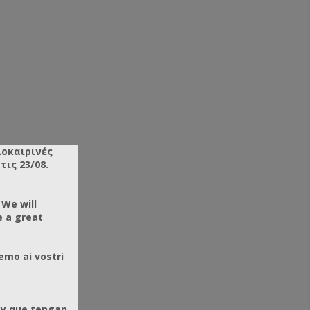
λοκαιρινές
ις 23/08.
 We will
e a great
emo ai vostri
 y que tengan