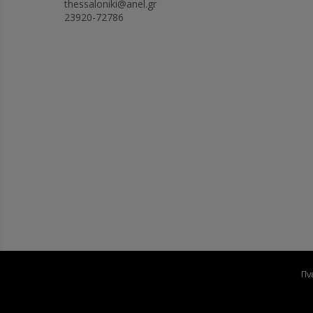
thessaloniki@anel.gr
23920-72786
Πν