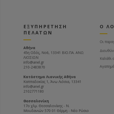
ΕΞΥΠΗΡΕΤΗΣΗ
Ο Λ
ΠΕΛΑΤΩΝ
Οι παρα
Αθήνα
Διευθύν
45η Οδός, Νο6, 13341 ΒΙΟ.ΠΑ. ΑΝΩ
ΛΙΟΣΙΩΝ
Καλάθι 
info@anel.gr
Αγαπημ
210-2483870
Kατάστημα Λιανικής Αθήνα
Καππαδοκίας 1, Άνω Λιόσια, 13341
info@anel.gr
2102771180
Θεσσαλονίκη
17ο χλμ. Θεσσαλονίκης - Ν.
Μουδανιών 570 01 Θέρμη - Νέο Ρύσιο