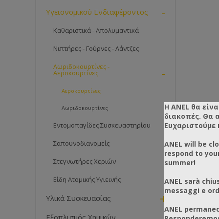
-
Υγειονομικού Ενδιαφέροντος
Καθαριστικά - Απολυμαντικά
Νιπτήρες - Γούρνες - Λάντζες
Λωριδοκουρτίνες -
-
Αεροκουρτίνες
Αεροκουρτίνες
Η ANEL θα είνα
Λωριδοκουρτίνες
διακοπές. Θα 
Ευχαριστούμε 
Εντομοπαγίδες Συσκευαστηρίου
Σαπουνοδιανομείς
ANEL will be cl
respond to you
Στεγνωτήρες Χεριών
summer!
Είδη Ατομικής Υγιεινής
ANEL sarà chius
messaggi e ordi
+
Υλικά Συσκευασίας
ANEL permanece
Εξοπλισμός Χημικών
Responderemos 