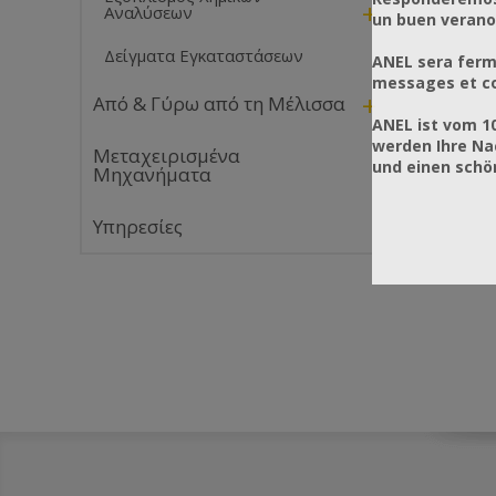
+
Αναλύσεων
un buen verano
Δείγματα Εγκαταστάσεων
ANEL sera ferm
messages et co
+
Από & Γύρω από τη Μέλισσα
ANEL ist vom 1
werden Ihre Na
Μεταχειρισμένα
und einen sch
Μηχανήματα
Υπηρεσίες