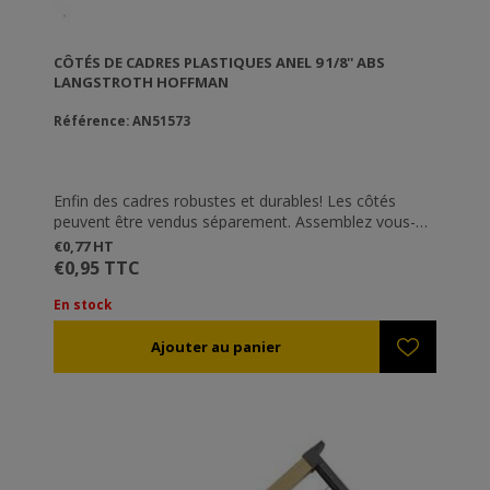
CÔTÉS DE CADRES PLASTIQUES ANEL 9 1/8'' ABS
LANGSTROTH HOFFMAN
Référence: AN51573
Enfin des cadres robustes et durables! Les côtés
peuvent être vendus séparement. Assemblez vous-
mêmes vos cadres. Fixez les côtés plastiques à la
€0,77 HT
tête et le bas du cadre (que vous pouvez fabriquer
€0,95 TTC
facilement avec des simples outils pour travailler le
bois
En stock