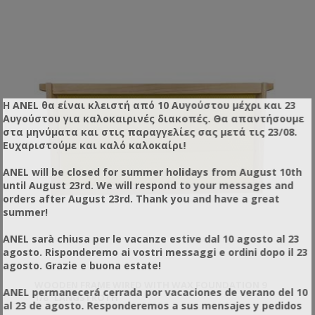
Η ANEL θα είναι κλειστή από 10 Αυγούστου μέχρι και 23
Αυγούστου για καλοκαιρινές διακοπές. Θα απαντήσουμε
στα μηνύματα και στις παραγγελίες σας μετά τις 23/08.
Ευχαριστούμε και καλό καλοκαίρι!
ANEL will be closed for summer holidays from August 10th
until August 23rd. We will respond to your messages and
orders after August 23rd. Thank you and have a great
summer!
ANEL sarà chiusa per le vacanze estive dal 10 agosto al 23
agosto. Risponderemo ai vostri messaggi e ordini dopo il 23
agosto. Grazie e buona estate!
WOODEN FRAME WIRED WITH WAX FOUNDATION 9
ANEL permanecerá cerrada por vacaciones de verano del 10
1/8'' LANGSTROTH
al 23 de agosto. Responderemos a sus mensajes y pedidos