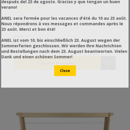
después del 23 de agosto. Gracias y que tengan un buen
Référence: ON51651ST
verano!
ANEL sera fermée pour les vacances d'été du 10 au 23 août.
Nous répondrons à vos messages et commandes après le
23 août. Merci et bon été!
€2,43 HT
ANEL ist vom 10. bis einschließlich 23. August wegen der
€3,01 TTC
Sommerferien geschlossen. Wir werden Ihre Nachrichten
und Bestellungen nach dem 23. August beantworten. Vielen
Dank und einen schönen Sommer!