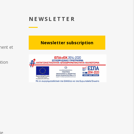
NEWSLETTER
Νewsletter subscription
ement et
ation
ie