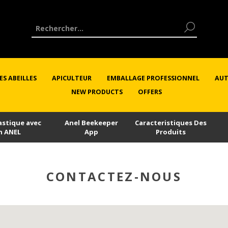
ES ABEILLES
APICULTEUR
EMBALLAGE PROFESSIONNEL
AUT
NEW PRODUCTS
OFFERS
astique avec
Anel Beekeeper
Caracteristiques Des
n ANEL
App
Produits
CONTACTEZ-NOUS