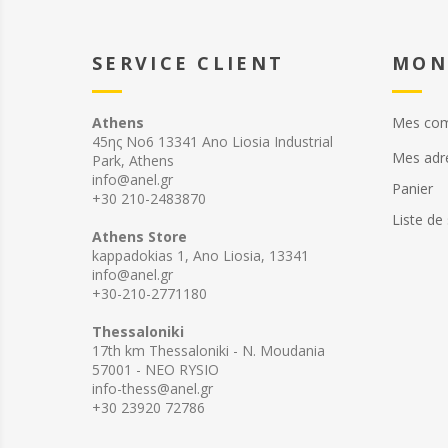
SERVICE CLIENT
MON
Athens
Mes co
45ης Νο6 13341 Ano Liosia Industrial
Mes adr
Park, Athens
info@anel.gr
Panier
+30 210-2483870
Liste de
Athens Store
kappadokias 1, Ano Liosia, 13341
info@anel.gr
+30-210-2771180
Thessaloniki
17th km Thessaloniki - N. Moudania
57001 - NEO RYSIO
info-thess@anel.gr
+30 23920 72786