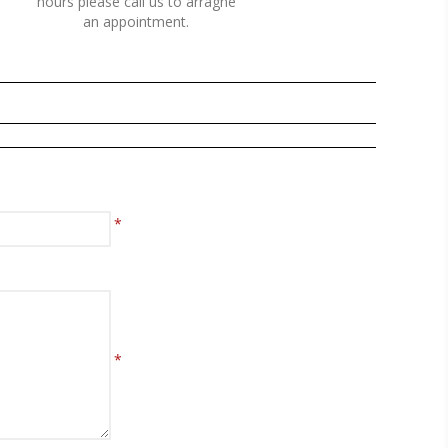
hours please call us to arragne
an appointment.
*
*