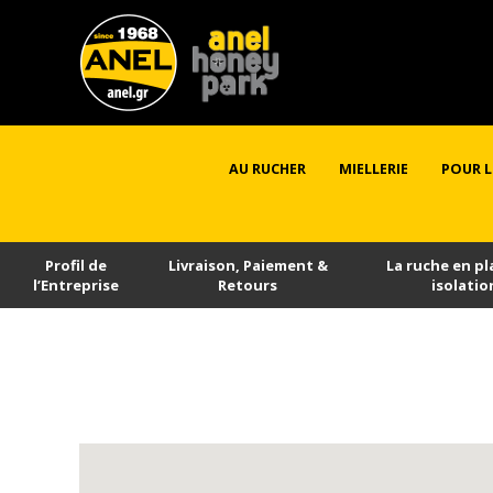
AU RUCHER
MIELLERIE
POUR L
Profil de
Livraison, Paiement &
La ruche en pl
l’Εntreprise
Retours
isolatio