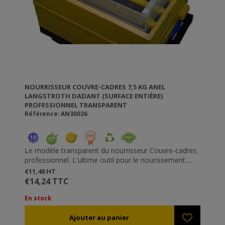
NOURRISSEUR COUVRE-CADRES 7,5 KG ANEL
LANGSTROTH DADANT (SURFACE ENTIÈRE)
PROFESSIONNEL TRANSPARENT
Référence: AN30026
Le modèle transparent du nourrisseur Couvre-cadres
professionnel. L'ultime outil pour le nourissement.
Vous permet d'observer les abeilles.
€11,48 HT
Isole la ruche contre le froid et la chaleur.
€14,24 TTC
Vous ne dérangez pas l'essaim lorsque vous
remplissez le nourrisseur, car vos abeilles sont
En stock
derrière les partitions .
Les abeilles peuvent consommer tout le sirop