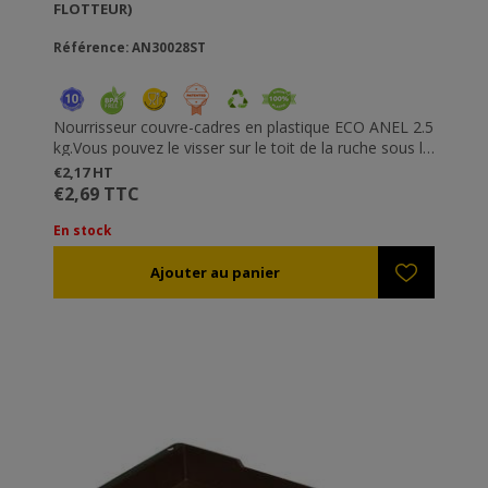
FLOTTEUR)
Référence: AN30028ST
Nourrisseur couvre-cadres en plastique ECO ANEL 2.5
kg.Vous pouvez le visser sur le toit de la ruche sous le
bouchon du nourisseur ou vous pouvez simplement
€2,17 HT
le placer sur les cadres. Simple à utiliser, vous allez
€2,69 TTC
avoir besoin d'un flotteur (ref.AN30029) ou d'un
morceau de bois, d'un filet etc. afin d'éviter que les
En stock
abeilles se noient.