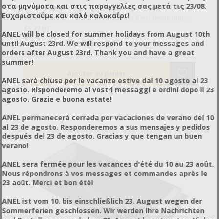
στα μηνύματα και στις παραγγελίες σας μετά τις 23/08.
Ce nourrisseur a les mêmes avantages du nourrisseur
Ευχαριστούμε και καλό καλοκαίρι!
couvre-cadres (ref.AN30021), mais il est beaucoup
plus facile à utiliser.
€5,27 HT
ANEL will be closed for summer holidays from August 10th
Vous pouvez nourrir l'essaim à tout moment, par
€6,53 TTC
until August 23rd. We will respond to your messages and
n'importe quel temps et sans avoir besoin d'enfumer.
orders after August 23rd. Thank you and have a great
L'essaim est nourri loin de l'entrée de la ruche ce qui
En stock
summer!
exclut tout risque de pillage.
Idéal aussi pour un nourissement stimulant.
ANEL sarà chiusa per le vacanze estive dal 10 agosto al 23
Peut être utilisé avec tous les types de ruche et avec
agosto. Risponderemo ai vostri messaggi e ordini dopo il 23
de la nourriture solide et liquide.
agosto. Grazie e buona estate!
Peut remplacer le couvercle interne de la ruche ( vous
allez avoir besoin de 2 nourisseurs par ruche)
ANEL permanecerá cerrada por vacaciones de verano del 10
Vous pouvez utiliser le nourisseur avec la partition
al 23 de agosto. Responderemos a sus mensajes y pedidos
cadre ref.3570 et nourrir en même temps trois
después del 23 de agosto. Gracias y que tengan un buen
essaims différents.
verano!
ANEL sera fermée pour les vacances d'été du 10 au 23 août.
Nous répondrons à vos messages et commandes après le
23 août. Merci et bon été!
ANEL ist vom 10. bis einschließlich 23. August wegen der
Sommerferien geschlossen. Wir werden Ihre Nachrichten