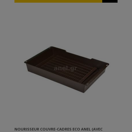
n'importe l'inclinaison de votre ruche.
Peut être utilisé avec de la nourriture liquide (sirop) ert
solide (candimiel). Vous n'aurez plus jamais des fuites
-qui sont courantes avec les nourrisseurs en bois.
S'adapte à la ruche et ne change pas son hauteur.
Avec des bouches de ventilation qui laissent sortir
l'humidité.
Très robuste et durable. N'a pas besoin d'entretien.
NOURISSEUR COUVRE-CADRES ECO ANEL (AVEC