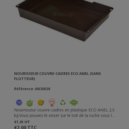
NOURISSEUR COUVRE-CADRES ECO ANEL (SANS
FLOTTEUR)
Référence: AN30028
Nourrisseur couvre-cadres en plastique ECO ANEL 2.5
kg.Vous pouvez le visser sur le toit de la ruche sous le
bouchon du nourisseur ou vous pouvez simplement
€1,61 HT
le placer sur les cadres. Simple à utiliser, vous allez
€2,00 TTC