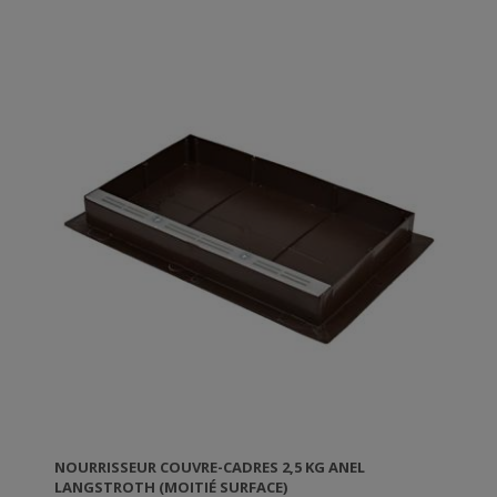
solide (candimiel). Vous n'aurez plus jamais des fuites
-qui sont courantes avec les nourrisseurs en bois.
S'adapte à la ruche et ne change pas son hauteur.
Avec des bouches de ventilation qui laissent sortir
l'humidité.
Très robuste et durable. N'a pas besoin d'entretien.
NOURRISSEUR COUVRE-CADRES 2,5 KG ANEL
LANGSTROTH (MOITIÉ SURFACE)