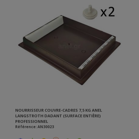
se rencontrent!
Ce nourisseur et idéal pour les éleveurs de reines et
pour développer les essaims en printemps. Ne coule
pas, n'a pas besoin d'entretien. Construction
spécialement conçue pour l'isolation supplémentaire
de la ruche. Élimine l'humidité grâce aux bouches de
ventilation. Montez le nourisseur facilement et
rapidement sans déranger vos abeilles. Fabriqué en
polypropylène alimentaire de haute qualité. Qualité et
responsabilité ANEL.
Vous pouvez trouver les produits authentiques ANEL
en France chez notre partenaire exclusif, ICKO
Apiculture.
NOURRISSEUR COUVRE-CADRES 7,5 KG ANEL
LANGSTROTH DADANT (SURFACE ENTIÈRE)
PROFESSIONNEL
Référence: AN30023