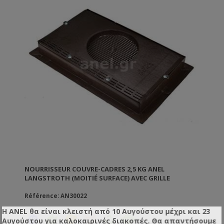
Avec des bouches de ventilation qui laissent sortir
l'humidité.
Très robuste et durable. N'a pas besoin d'entretien.
NOURRISSEUR COUVRE-CADRES 2,5 KG ANEL
LANGSTROTH (MOITIÉ SURFACE) AVEC GRILLE
Référence: AN30022
Η ANEL θα είναι κλειστή από 10 Αυγούστου μέχρι και 23
Αυγούστου για καλοκαιρινές διακοπές. Θα απαντήσουμε