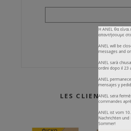
Η ANEL θα είναι
απαντήσουμε στα 
ANEL will be clo
messages and ord
ANEL sarà chiusa
ordini dopo il 23
ANEL permanecerá
mensajes y pedid
LES CLIENTS AYA
ANEL sera fermée
commandes après 
ANEL ist vom 10.
Nachrichten und 
Sommer!