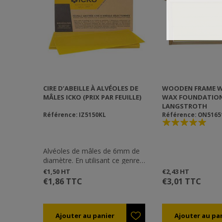
CIRE D’ABEILLE À ALVÉOLES DE
WOODEN FRAME W
MÂLES ICKO (PRIX PAR FEUILLE)
WAX FOUNDATION 9
LANGSTROTH
Référence: IZ5150KL
Référence: ON5165
Alvéoles de mâles de 6mm de
diamètre. En utilisant ce genre
d'alvéoles, les abeilles vont
€1,50 HT
€2,43 HT
construire des cellules de mâles.
€1,86 TTC
€3,01 TTC
Ceci est très efficace pour lutter
contre le varroa qui a tendance
à préférer les cellules de mâles-
il suffit de retirer le cadre