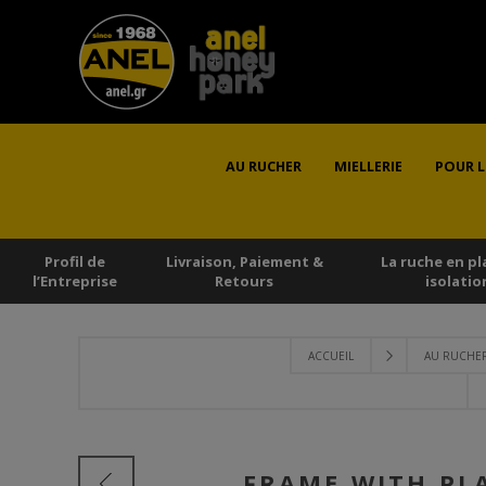
AU RUCHER
MIELLERIE
POUR L
Profil de
Livraison, Paiement &
La ruche en pl
l’Εntreprise
Retours
isolatio
ACCUEIL
AU RUCHE
FRAME WITH PLA