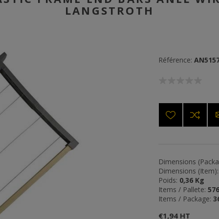
LANGSTROTH
Référence:
AN515
Dimensions (Packa
Dimensions (Item):
Poids:
0,36 Kg
Items / Pallete:
57
Items / Package:
3
€1,94 HT