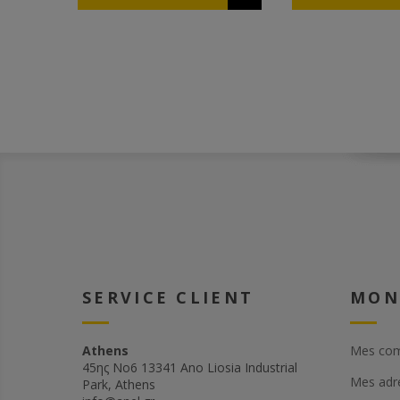
lorsque les cellules sont
operculées. Les alvéoles de
mâles sont aussi très utiles
pendant l'insémination
artificielles des reines.
SERVICE CLIENT
MON
Athens
Mes co
45ης Νο6 13341 Ano Liosia Industrial
Mes adr
Park, Athens