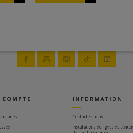
pas, sont durables et
extrêmement robustes. Les
cadres ne s'abîment pas non
plus lors de l'extraction du miel.
Tout les cadres plastiques ANEL
sont disponibles enduits de cire
ou non, selon votre choix. Si
vous souhaitez les enduire
vous-mêmes, vous pouvez soit
les tremper dans de la cire
fondue (60-70ºC), soit les
enduire à l'aide d'un rouleau de
peinture. TIP: Les cadres ANEL
sont désinfectés avec une
solution de soude caustique 5%
à 80ºC.
 COMPTE
INFORMATION
mmandes
Contactez-nous
esses
Installations de lignes de trait
de conditionnement