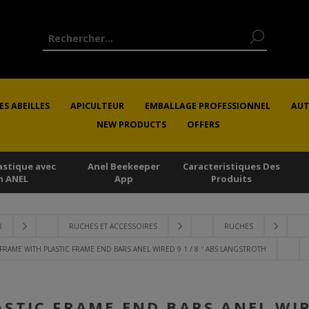
ES ABEILLES
APICULTEUR
EMBALLAGE PROFESSIONNEL
AUT
NEW PRODUCTS
OFFERS
astique avec
Anel Beekeeper
Caracteristiques Des
n ANEL
App
Produits
R
RUCHES ET ACCESSOIRES
RUCHES
FRAME WITH PLASTIC FRAME END BARS ANEL WIRED 9 1 / 8 '' ABS LANGSTROTH
STIC FRAME END BARS ANEL WIRED