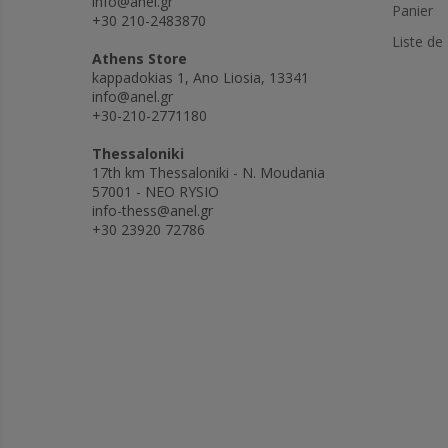
info@anel.gr
Panier
+30 210-2483870
Liste de
Athens Store
kappadokias 1, Ano Liosia, 13341
info@anel.gr
+30-210-2771180
Thessaloniki
17th km Thessaloniki - N. Moudania
57001 - NEO RYSIO
info-thess@anel.gr
+30 23920 72786