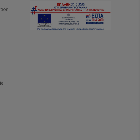
ation
ie