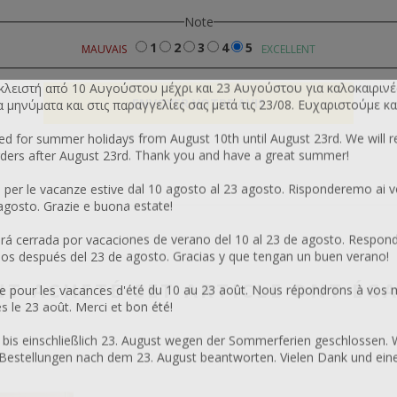
Note
1
2
3
4
5
MAUVAIS
EXCELLENT
 κλειστή από 10 Αυγούστου μέχρι και 23 Αυγούστου για καλοκαιρινέ
μηνύματα και στις παραγγελίες σας μετά τις 23/08. Ευχαριστούμε κα
sed for summer holidays from August 10th until August 23rd. We will 
ers after August 23rd. Thank you and have a great summer!
 per le vacanze estive dal 10 agosto al 23 agosto. Risponderemo ai v
 agosto. Grazie e buona estate!
 cerrada por vacaciones de verano del 10 al 23 de agosto. Respon
os después del 23 de agosto. Gracias y que tengan un buen verano!
NT ACHETÉ CET ARTICLE ONT ÉG
 pour les vacances d'été du 10 au 23 août. Nous répondrons à vos 
le 23 août. Merci et bon été!
 bis einschließlich 23. August wegen der Sommerferien geschlossen. 
Bestellungen nach dem 23. August beantworten. Vielen Dank und ei