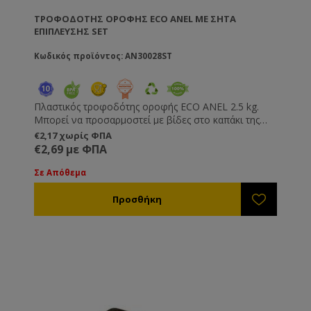
ΤΡΟΦΟΔΌΤΗΣ ΟΡΟΦΉΣ ECO ANEL ΜΕ ΣΉΤΑ
ΕΠΊΠΛΕΥΣΗΣ SET
Κωδικός προϊόντος: AN30028ST
Πλαστικός τροφοδότης οροφής ECO ANEL 2.5 kg.
Μπορεί να προσαρμοστεί με βίδες στο καπάκι της
κυψέλης κάτω από τάπα τροφοδοσίας ή απλά να τον
€2,17 χωρίς ΦΠΑ
ακουμπήσετε πάνω στα πλαίσια μόνο του ή σε
€2,69 με ΦΠΑ
συνδυασμό με κάποιο ζαχαροζύμαρο στο πλάι του.
Απλός στην χρήση, έρχεται μαζί με τη σήτα
Σε Απόθεμα
επίπλευσης (ref.AN30029) ώστε να αποφύγετε
πνιγμό των μελισσών. Κατασκευασμένος από
πλαστικό κατάλληλο για τρόφιμα.