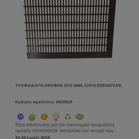
πλαστικό κατάλληλο για τρόφιμα.
ΤΡΟΦΟΔΌΤΗ ΟΡΟΦΉΣ ECO ANEL ΣΉΤΑ ΕΠΊΠΛΕΥΣΗΣ
Κωδικός προϊόντος: AN30029
Σήτα επίπλευσης για τον οικονομικό τροφοδότη
οροφής ref.AN30028. Αποτρέπει τον πνιγμό των
μελισσών. Κατασκευασμένη από πλαστικό κατάλληλο
€0,56 χωρίς ΦΠΑ