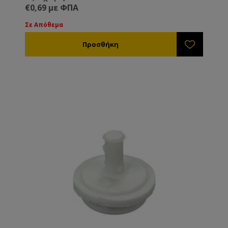
για τρόφιμα.
€0,69 με ΦΠΑ
Σε Απόθεμα