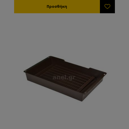
Κατάλληλος και για υγρές (σιρόπι) και για στερεές
τροφές (ζαχαροζύμαρο) – για τις στερεές τροφές
ανοίγετε τις κατάλληλες οπές και τοποθετείτε την
τροφή από επάνω. Για να ξαναβάλετε σιρόπι
κλείνετε τις οπές με τις ειδικές τάπες που έρχονται
μαζί με τον τροφοδότη • Όταν γεμίζετε τον
τροφοδότη δεν ενοχλείτε τις μέλισσες γιατί αυτές
είναι τελείως απομονωμένες • Δεν θα έχετε ποτέ τις
διαρροές που είχατε με τους ξύλινους τροφοδότες •
Εφαρμόζει μέσα στο καπάκι και έτσι μεταβάλλει
ελάχιστα το ύψος της κυψέλης • Έχει οπές αερισμού
για να βγαίνει η υγρασία από την κυψέλη • Δε
χρειάζεται καμία απολύτως συντήρηση.
Κατασκευασμένος από πλαστικό κατάλληλο για
τρόφιμα.