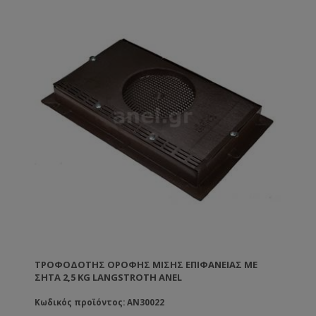
κλείνετε τις οπές με τις ειδικές τάπες που έρχονται
μαζί με τον τροφοδότη • Όταν γεμίζετε τον
τροφοδότη δεν ενοχλείτε τις μέλισσες γιατί αυτές
είναι τελείως απομονωμένες • Δεν θα έχετε ποτέ τις
διαρροές που είχατε με τους ξύλινους τροφοδότες •
Εφαρμόζει μέσα στο καπάκι και έτσι μεταβάλλει
ελάχιστα το ύψος της κυψέλης • Έχει οπές αερισμού
για να βγαίνει η υγρασία από την κυψέλη • Δε
χρειάζεται καμία απολύτως συντήρηση.
Κατασκευασμένος από πλαστικό κατάλληλο για
τρόφιμα.
ΤΡΟΦΟΔΌΤΗΣ ΟΡΟΦΉΣ ΜΙΣΉΣ ΕΠΙΦΆΝΕΙΑΣ ΜΕ
ΣΉΤΑ 2,5 KG LANGSTROTH ANEL
Κωδικός προϊόντος: AN30022