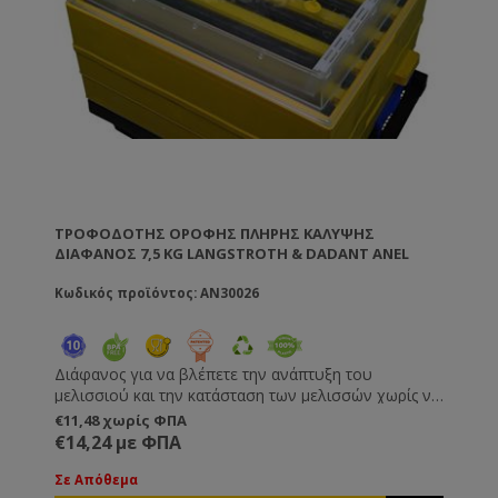
ΤΡΟΦΟΔΌΤΗΣ ΟΡΟΦΉΣ ΠΛΉΡΗΣ ΚΆΛΥΨΗΣ
ΔΙΑΦΑΝΟΣ 7,5 KG LANGSTROTH & DADANT ANEL
Κωδικός προϊόντος: AN30026
Διάφανος για να βλέπετε την ανάπτυξη του
μελισσιού και την κατάσταση των μελισσών χωρίς να
χρειαστεί να τον σηκώσετε. Ο επαγγελματικός
€11,48 χωρίς ΦΠΑ
τροφοδότης οροφής, το απόλυτο εργαλείο
€14,24 με ΦΠΑ
τροφοδοσίας προσφέρει τα παρακάτω: • Mονώνει το
εσωτερικό της κυψέλης από το κρύο και τη ζέστη •
Σε Απόθεμα