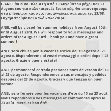
Η ANEL θα είναι κλειστή από 10 Αυγούστου μέχρι και 23
Αυγούστου για καλοκαιρινές διακοπές. Θα απαντήσουμε
στα μηνύματα και στις παραγγελίες σας μετά τις 23/08.
Διατηρεί όλα τα πλεονεκτήματα του ανοικτού
Ευχαριστούμε και καλό καλοκαίρι!
τροφοδότη οροφής ref.AN30021, αλλά επιπλέον,
είναι ακόμα πιο εύχρηστος. Απλά ακουμπήστε τον
€5,27 χωρίς ΦΠΑ
ANEL will be closed for summer holidays from August 10th
πάνω στα πλαίσια ή στην περιφέρεια της κυψέλης ,
€6,53 με ΦΠΑ
until August 23rd. We will respond to your messages and
γεμίστε και κλείστε το καπάκι. Οι μέλισσες έχουν
orders after August 23rd. Thank you and have a great
πρόσβαση και από τις δύο μεριές του τροφοδότη.
Σε Απόθεμα
summer!
Κατασκευάσαμε έναν τύπο τροφοδότη οροφής με τα
παρακάτω πλεονεκτήματα: • Τροφοδοτούμε το
ANEL sarà chiusa per le vacanze estive dal 10 agosto al 23
μελίσσι χωρίς να ενοχλούμε τις μέλισσες ή να μας
agosto. Risponderemo ai vostri messaggi e ordini dopo il 23
ενοχλούν αυτές , οποιαδήποτε ώρα, ακόμα και με
agosto. Grazie e buona estate!
ψυχρές καιρικές συνθήκες και χωρίς κάπνισμα. •
Τροφοδοτεί το μελίσσι μακριά από την είσοδο της
ANEL permanecerá cerrada por vacaciones de verano del 10
κυψέλης στο πιο ζεστό μέρος της αποκλείοντας την
al 23 de agosto. Responderemos a sus mensajes y pedidos
περίπτωση λεηλασίας και επιτυγχάνοντας την
después del 23 de agosto. Gracias y que tengan un buen
καλύτερη λήψη της τροφής. • Ιδανικός και για
verano!
διεγερτική τροφοδοσία. • Μπορεί να πετύχει τον
σκοπό του εσωτερικού καπακιού προσφέροντας
ANEL sera fermée pour les vacances d'été du 10 au 23 août.
ταυτόχρονα και μόνωση στην κυψέλη. • Συνδυάζεται
Nous répondrons à vos messages et commandes après le
με το κάθετο φράγμα-διάφραγμμα ref.3500 και
23 août. Merci et bon été!
μπορείτε να ταΐζετε ταυτόχρονα τρία ανεξάρτητα
σμήνη. • Καθαρίζεται εύκολα, γρήγορα και