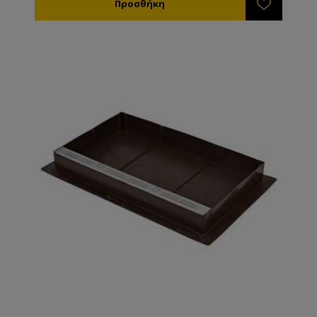
τις ειδικές τάπες που έρχονται μαζί με τον
τροφοδότη • Όταν γεμίζετε τον τροφοδότη δεν
ενοχλείτε τις μέλισσες γιατί αυτές είναι τελείως
απομονωμένες • Δεν θα έχετε ποτέ τις διαρροές που
είχατε με τους ξύλινους τροφοδότες • Εφαρμόζει
μέσα στο καπάκι και έτσι μεταβάλλει ελάχιστα το
ύψος της κυψέλης • Έχει οπές αερισμού για να
βγαίνει η υγρασία από την κυψέλη • Δε χρειάζεται
καμία απολύτως συντήρηση. Κατασκευασμένος από
πλαστικό κατάλληλο για τρόφιμα.