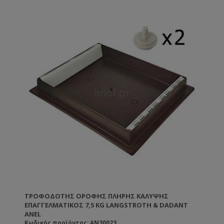
Επιπλέον ο τροφοδότης χωρίζεται κάτω από τα
παρεμβάσματα σε 6 ανεξάρτητα μέρη ώστε αν έχετε
περισσότερα σμήνη σε μία κυψέλη να μπορείτε να τα
τροφοδοτήσετε ξεχωριστά χωρίς να επικοινωνούν
μεταξύ τους. Ιδανικός για βασιλοτρόφους καθώς και
για ανάπτυξη νέων μελισσοσμηνών την άνοιξη.
• Κατασκευασμένος από υψηλής ποιότητας
πολυπροπυλένιο κατάλληλο για τρόφιμα.
• Όταν γεμίζετε τον τροφοδότη δεν ενοχλείτε τις
μέλισσες γιατί αυτές είναι τελείως απομονωμένες,
ούτε έρχεστε σε επαφή μαζί τους.
• Δεν θα έχετε ποτέ τις διαρροές που είχατε με τους
ξύλινους τροφοδότες
• Εφαρμόζει μέσα στο καπάκι και έτσι μεταβάλλει
ελάχιστα το ύψος της κυψέλης.
• Έχει οπές αερισμού για να βγαίνει η υγρασία από
την κυψέλη.
• Δε χρειάζεται καμία απολύτως συντήρηση.
• Παρέχει μόνωση για το εσωτερικό της κυψέλης σε
κρύο και ζεστό καιρό.
ΤΡΟΦΟΔΌΤΗΣ ΟΡΟΦΉΣ ΠΛΉΡΗΣ ΚΆΛΥΨΗΣ
ΕΠΑΓΓΕΛΜΑΤΙΚΌΣ 7,5 KG LANGSTROTH & DADANT
ANEL
Κωδικός προϊόντος: AN30023