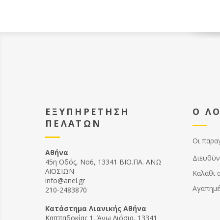
ΕΞΥΠΗΡΕΤΗΣΗ
Ο Λ
ΠΕΛΑΤΩΝ
Οι παρα
Αθήνα
Διευθύν
45η Οδός, Νο6, 13341 ΒΙΟ.ΠΑ. ΑΝΩ
ΛΙΟΣΙΩΝ
Καλάθι 
info@anel.gr
Αγαπημ
210-2483870
Kατάστημα Λιανικής Αθήνα
Καππαδοκίας 1, Άνω Λιόσια, 13341