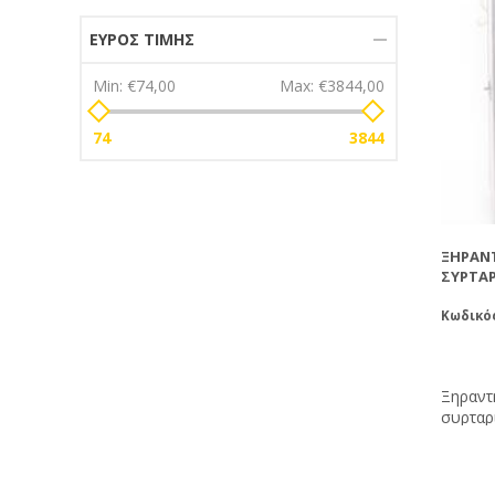
ΕΎΡΟΣ ΤΙΜΉΣ
Min:
€74,00
Max:
€3844,00
74
3844
ΞΗΡΑΝ
ΣΥΡΤΑΡ
Κωδικός
Ξηραντ
συρταρ
Ρυθμίσ
40°C. 
γύρης θ