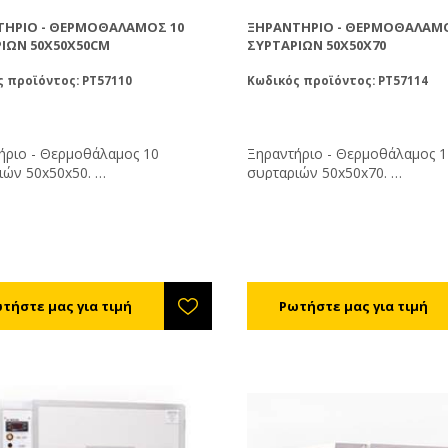
ΤΉΡΙΟ - ΘΕΡΜΟΘΆΛΑΜΟΣ 10
ΞΗΡΑΝΤΉΡΙΟ - ΘΕΡΜΟΘΆΛΑΜΟ
ΙΏΝ 50X50X50CM
ΣΥΡΤΑΡΙΩΝ 50X50X70
 προϊόντος: PT57110
Κωδικός προϊόντος: PT57114
ήριο - Θερμοθάλαμος 10
Ξηραντήριο - Θερμοθάλαμος 1
ιών 50x50x50.
συρταριών 50x50x70.
τε την θερμοκρασία στους 35-
Ρυθμίστε την θερμοκρασία στο
Η υγρασία της αποξηραμένης
40°C. Η υγρασία της αποξηραμ
α πρέπει είναι 6% (τελείως ξερή
γύρης θα πρέπει είναι 6% (τελ
τηρείται εκτός ψυγείου) έως 12%
και συντηρείται εκτός ψυγείο
 - συντηρείται εντός ψυγείου).
(μαλακή - συντηρείται εντός ψ
εια ξήρανσης είναι από 8 - 72
Η διάρκεια ξήρανσης είναι από 
νάλογα με την υγρασία, τη
ώρες ανάλογα με την υγρασία,
ασία της γύρης και του
θερμοκρασία της γύρης και το
λλοντος εργασίας του
περιβάλλοντος εργασίας του
ματος.
μηχανήματος.