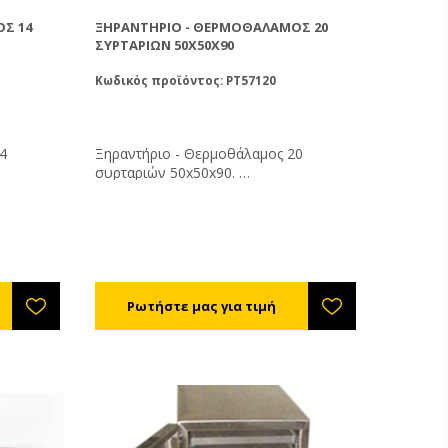
Σ 14
ΞΗΡΑΝΤΉΡΙΟ - ΘΕΡΜΟΘΆΛΑΜΟΣ 20
ΣΥΡΤΑΡΙΩΝ 50X50X90
Κωδικός προϊόντος: PT57120
4
Ξηραντήριο - Θερμοθάλαμος 20
συρταριών 50x50x90.
υς 35-
Ρυθμίστε την θερμοκρασία στους 35-
ένης
40°C. Η υγρασία της αποξηραμένης
είως ξερή
γύρης θα πρέπει είναι 6% (τελείως ξερή
υ) έως 12%
και συντηρείται εκτός ψυγείου) έως 12%
υγείου).
(μαλακή - συντηρείται εντός ψυγείου).
8 - 72
Η διάρκεια ξήρανσης είναι από 8 - 72
 τη
ώρες ανάλογα με την υγρασία, τη
υ
θερμοκρασία της γύρης και του
περιβάλλοντος εργασίας του
μηχανήματος.