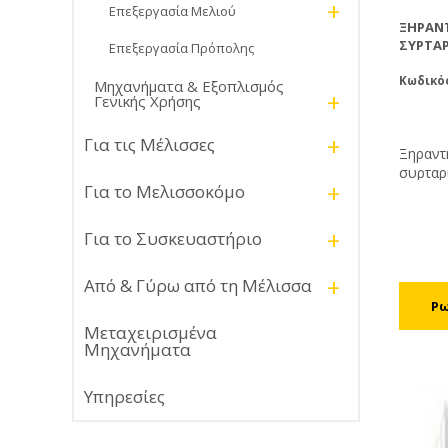
+
Επεξεργασία Μελιού
ΞΗΡΑΝ
ΣΥΡΤΑΡ
Επεξεργασία Πρόπολης
Κωδικός
Μηχανήματα & Εξοπλισμός
+
Γενικής Χρήσης
+
Για τις Μέλισσες
Ξηραντ
συρταρ
+
Για το Μελισσοκόμο
Ρυθμίσ
40°C. 
γύρης θ
+
Για το Συσκευαστήριο
και συν
(μαλακή
+
Από & Γύρω από τη Μέλισσα
Η διάρκ
ώρες α
θερμοκρ
Μεταχειρισμένα
περιβά
Μηχανήματα
μηχανή
Υπηρεσίες