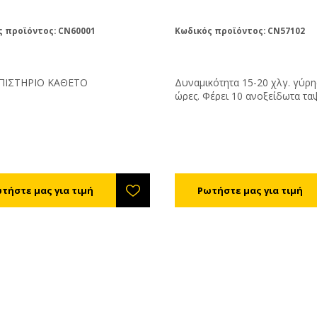
ς προϊόντος: CN60001
Κωδικός προϊόντος: CN57102
ΠΙΣΤΗΡΙΟ ΚΑΘΕΤΟ
Δυναμικότητα 15-20 χλγ. γύρης
ώρες. Φέρει 10 ανοξείδωτα τα
εναπόθεσης γύρης με 10 ξύλιν
για εύκολο χειρισμό. Με πορτά
θερμοστάτη κι ανεμιστήρα. Μπορεί να
χρησιμοποιηθεί και για τη
ρευστοποίηση μελιού που έχει
μέσα σε δοχεία. Διαστάσεις
61*42*87cm, κατασκευασμέν
MDF. Ισχύς 500W.
Ρυθμίστε την θερμοκρασία στο
40°C. Η υγρασία της αποξηραμ
γύρης θα πρέπει είναι 6% (τελ
και συντηρείται εκτός ψυγείο
(μαλακή - συντηρείται εντός ψ
Η διάρκεια ξήρανσης είναι από 
ώρες ανάλογα με την υγρασία,
θερμοκρασία της γύρης και το