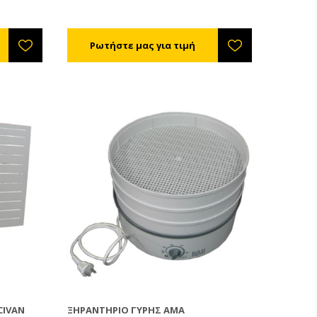
υ) έως 12%
Ανεμιστήρας: 160m3/ώρα, 220V
υγείου).
Επιφάνεια ξήρανσης: 1,13m2 Ικανότητα:
8 - 72
9 σήτες 500*280χιλ. Διαστάσεις:
 τη
900*340*630χιλ. Βάρος: 45κιλά
υ
CIVAN
ΞΗΡΑΝΤΉΡΙΟ ΓΎΡΗΣ AMA