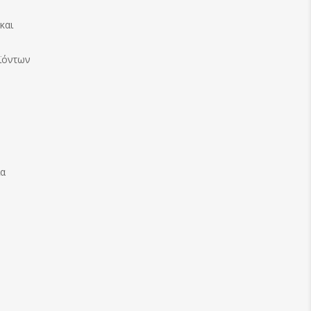
και
ϊόντων
ία