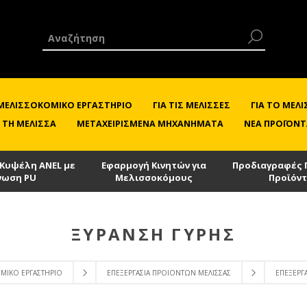
 ΜΕΛΙΣΣΟΚΟΜΙΚΌ ΕΡΓΑΣΤΉΡΙΟ
ΓΙΑ ΤΙΣ ΜΈΛΙΣΣΕΣ
ΓΙΑ ΤΟ ΜΕ
 ΤΗ ΜΈΛΙΣΣΑ
ΜΕΤΑΧΕΙΡΙΣΜΈΝΑ ΜΗΧΑΝΉΜΑΤΑ
ΝΈΑ ΠΡΟΪΌΝΤ
 Κυψέλη ANEL με
Εφαρμογή Κινητών για
Προδιαγραφές 
νωση PU
Μελισσοκόμους
Προϊόν
ΞΥΡΑΝΣΗ ΓΎΡΗΣ
ΟΜΙΚΌ ΕΡΓΑΣΤΉΡΙΟ
ΕΠΕΞΕΡΓΑΣΊΑ ΠΡΟΙΌΝΤΩΝ ΜΈΛΙΣΣΑΣ
ΕΠΕΞΕΡΓΑ