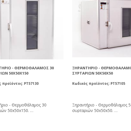
ΤΉΡΙΟ - ΘΕΡΜΟΘΆΛΑΜΟΣ 30
ΞΗΡΑΝΤΉΡΙΟ - ΘΕΡΜΟΘΆΛΑΜΟ
ΙΩΝ 50Χ50Χ150
ΣΥΡΤΑΡΙΩΝ 50Χ50Χ50
 προϊόντος: PT57130
Κωδικός προϊόντος: PT57105
ήριο - Θερμοθάλαμος 30
Ξηραντήριο - Θερμοθάλαμος 5
ιών 50x50x150.
συρταριών 50x50x50.
τε την θερμοκρασία στους 35-
Ρυθμίστε την θερμοκρασία στο
Η υγρασία της αποξηραμένης
40°C. Η υγρασία της αποξηραμ
α πρέπει είναι 6% (τελείως ξερή
γύρης θα πρέπει είναι 6% (τελ