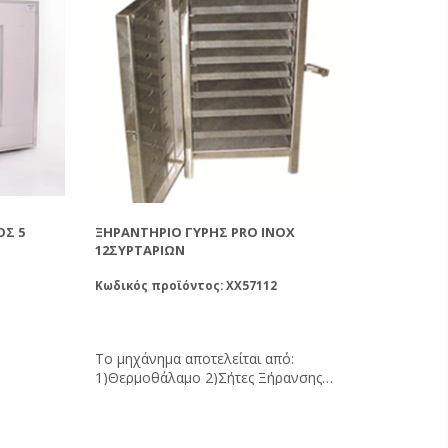
Σ 5
ΞΗΡΑΝΤΉΡΙΟ ΓΎΡΗΣ PRO INOX
12ΣΥΡΤΑΡΙΏΝ
Κωδικός προϊόντος: XX57112
Το μηχάνημα αποτελείται από:
1)Θερμοθάλαμο 2)Σήτες Ξήρανσης
υς 35-
Γύρης 3)Μοτέρ Παροχής Ζεστού Αέρα
ένης
4)Θερμοστατικό Διακόπτη Τεχνικά
είως ξερή
Χαρακτηριστικά Αντίσταση: 500W