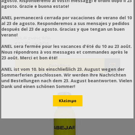
agosto. Risponderemo ai vostri messaggi e ordini dopo il 23
Κωδικός προϊόντος: TS66021-1
agosto. Grazie e buona estate!
ANEL permanecerá cerrada por vacaciones de verano del 10
al 23 de agosto. Responderemos a sus mensajes y pedidos
Σπρέι Αφεσμών THOMAS 200ml
después del 23 de agosto. Gracias y que tengan un buen
verano!
€10,46 χωρίς ΦΠΑ
€12,97 με ΦΠΑ
ANEL sera fermée pour les vacances d'été du 10 au 23 août.
Nous répondrons à vos messages et commandes après le
23 août. Merci et bon été!
ANEL ist vom 10. bis einschließlich 23. August wegen der
Sommerferien geschlossen. Wir werden Ihre Nachrichten
und Bestellungen nach dem 23. August beantworten. Vielen
Dank und einen schönen Sommer!