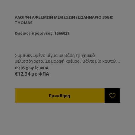
ΑΛΟΙΦΉ ΑΦΕΣΜΏΝ ΜΕΛΙΣΣΏΝ (ΣΩΛΗΝΆΡΙΟ 30GR)
THOMAS
Κωδικός προϊόντος: TS66021
Συμπυκνωμένο μίγμα με βάση το χημικό
μελισσόχορτο. Σε μορφή κρέμας . Βάλτε μία κουταλιά
του γλυκού σε οποιοδήποτε σημείο και ένα μεγάλο
€9,95 χωρίς ΦΠΑ
μέρος των αφεσμών θα προσελκυσθεί από την
€12,34 με ΦΠΑ
μυρωδιά της κρέμας. Λειτουργεί εξαιρετικά καλά.