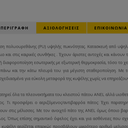
ΠΕΡΙΓΡΑΦΗ
ΑΞΙΟΛΟΓΉΣΕΙΣ
ΕΠΙΚΟΙΝΩΝΙΑ
η πολυουρεθάνης (PU) υψηλής πυκνότητας. Κατασκευή από υψηλής
και στις καιρικές συνθήκες . Έχουν άριστες αντοχές και κάνουν τι
ή διαφοροποίηση εσωτερικής με εξωτερική θερμοκρασία, τόσο το χει
 πάνω και την κάτω πλευρά του για μέγιστη σταθεροποίηση. Με τ
ά σχεδιασμένα για εύκολη μεταφορά της κυψέλης χωρίς να επηρεάζο
ατηρεί όλα τα πλεονεκτήματα του κλειστού πάτου ANEL αλλά υιοθετ
ος. Τι προσφέρει ο αεριζόμενος/αντιβαρρόα πάτος: Έχει παρατηρ
ουν στις μέλισσες. Με τον ανοιχτό πάτο της ANEL όμως όποιο βα
ελος. Όπως επίσης σημαντικό όφελος έχει και για ασθένειες που σχ
η κυψέλη αερίζεται επαρκώς προσβάλουν μικρότερο αριθμό μελισ