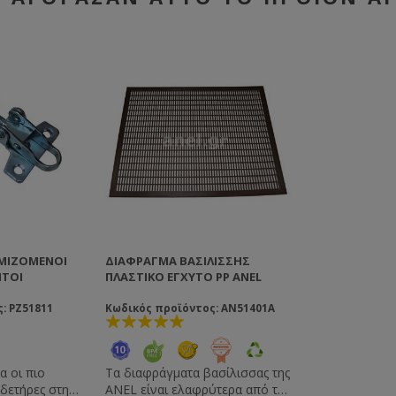
ΜΙΖΌΜΕΝΟΙ
ΔΙΆΦΡΑΓΜΑ ΒΑΣΙΛΊΣΣΗΣ
ΝΤΟΊ
ΠΛΑΣΤΙΚΌ ΈΓΧΥΤΟ PP ANEL
: PZ51811
Κωδικός προϊόντος: AN51401A
α οι πιο
Τα διαφράγματα βασίλισσας της
δετήρες στην
ANEL είναι ελαφρύτερα από τα