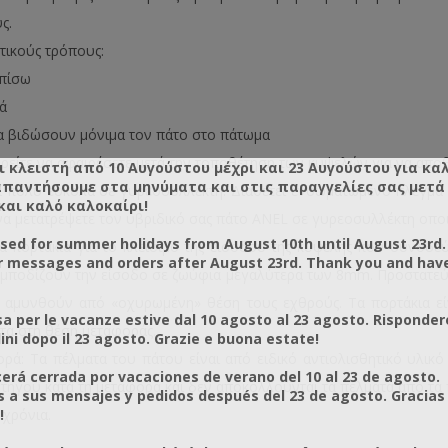
ς.
τικούς τρόπους:
 πίσω
ά
να βιδώσουν μόνιμα τον πάτο στο πάτωμα
ορείτε να αφαιρέσετε μετά την τοποθέτηση των κυψελών για να απο
ι κλειστή από 10 Αυγούστου μέχρι και 23 Αυγούστου για κα
απαντήσουμε στα μηνύματα και στις παραγγελίες σας μετά τ
αι πολύ εύκολα σε γυρεοσυλλέκτη: Διαθέτει ενσωματωμένο πλέγμα 
και καλό καλοκαίρι!
να μετατρέψετε τον υβριδικό σας πάτο ANEL σε γυρεοσυλλέκτη οποι
osed for summer holidays from August 10th until August 23rd.
α πορτάκια για το κλείσιμο της εισόδου της κυψέλης που συνοδεύ
r messages and orders after August 23rd. Thank you and hav
 εμποδίζουν την είσοδο σε ζωύφια μεγαλύτερα των 8mm. Προστατεύου
 να αμυνθούν από «οχυρωμένη» θέση τους εχθρούς. Τα πορτάκια 
a per le vacanze estive dal 10 agosto al 23 agosto. Risponder
ρτα στη θέση μεταφοράς.
ni dopo il 23 agosto. Grazie e buona estate!
ρά: Τα πέλματα του πάτου είναι από ειδικό αντιολισθητικό υλικό 
rá cerrada por vacaciones de verano del 10 al 23 de agosto.
τηγού κατά τη μεταφορά και δεν αποκολλούνται τα πέλματα από τα 
a sus mensajes y pedidos después del 23 de agosto. Gracias
!
 χρόνια.