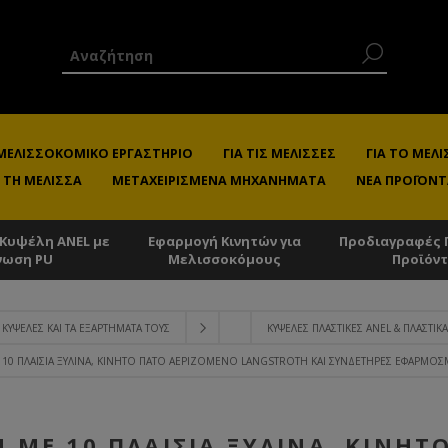
 ΜΕΛΙΣΣΟΚΟΜΙΚΌ ΕΡΓΑΣΤΉΡΙΟ
ΓΙΑ ΤΙΣ ΜΈΛΙΣΣΕΣ
ΓΙΑ ΤΟ ΜΕ
 ΤΗ ΜΈΛΙΣΣΑ
ΜΕΤΑΧΕΙΡΙΣΜΈΝΑ ΜΗΧΑΝΉΜΑΤΑ
ΝΈΑ ΠΡΟΪΌΝΤ
 Κυψέλη ANEL με
Εφαρμογή Κινητών για
Προδιαγραφές 
νωση PU
Μελισσοκόμους
Προϊόν
ΚΥΨΈΛΕΣ ΚΑΙ ΤΑ ΕΞΑΡΤΉΜΑΤΑ ΤΟΥΣ
ΚΥΨΈΛΕΣ ΠΛΑΣΤΙΚΈΣ ANEL & ΠΛΑΣΤΙΚΆ
10 ΠΛΑΊΣΙΑ ΞΎΛΙΝΑ, ΚΙΝΗΤΌ ΠΆΤΟ ΑΕΡΙΖΌΜΕΝΟ LANGSTROTH ΚΑΙ ΣΥΝΔΕΤΉΡΕΣ ΕΦΑΡΜΟΣ
 ΜΕ 10 ΠΛΑΊΣΙΑ ΞΎΛΙΝΑ, ΚΙΝΗΤ