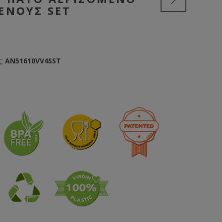
ΈΝΟΥΣ SET
:
AN51610VV4SST