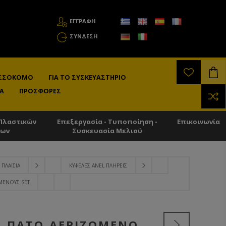
ΕΓΓΡΑΦΗ
ΣΎΝΔΕΣΗ
ΛΙΣΣΟΚΌΜΟ
ΓΙΑ ΤΟ ΣΥΣΚΕΥΑΣΤΉΡΙΟ
Α
ΠΡΟΣΦΟΡΈΣ
Πλαστικών
Επεξεργασία - Τυποποίηση -
Επικοινωνία
των
Συσκευασία Μελιού
 ΠΛΑΊΣΙΑ
ΚΥΨΈΛΕΣ ANEL ΠΛΉΡΕΙΣ
ΜΈΝΟΥΣ SET
Ό ΠΆΤΟ ΑΕΡΙΖΌΜΕΝΟ