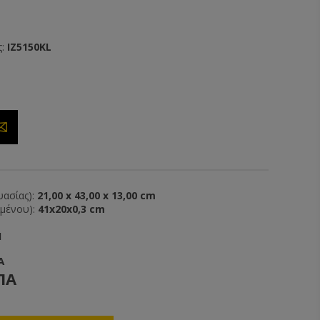
:
IZ5150KL
ασίας):
21,00 x 43,00 x 13,00 cm
ιμένου):
41x20x0,3 cm
1
Α
ΠΑ