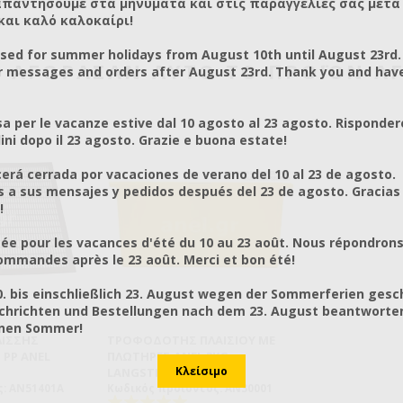
απαντήσουμε στα μηνύματα και στις παραγγελίες σας μετά τ
και καλό καλοκαίρι!
osed for summer holidays from August 10th until August 23rd.
Υ ΑΓΌΡΑΣΑΝ ΑΥΤΌ ΤΟ ΠΡΟΪΌΝ Α
r messages and orders after August 23rd. Thank you and hav
a per le vacanze estive dal 10 agosto al 23 agosto. Risponder
ni dopo il 23 agosto. Grazie e buona estate!
rá cerrada por vacaciones de verano del 10 al 23 de agosto.
a sus mensajes y pedidos después del 23 de agosto. Gracias
!
ée pour les vacances d'été du 10 au 23 août. Nous répondrons
mmandes après le 23 août. Merci et bon été!
0. bis einschließlich 23. August wegen der Sommerferien gesc
chrichten und Bestellungen nach dem 23. August beantworten
önen Sommer!
ΛΊΣΣΗΣ
ΤΡΟΦΟΔΌΤΗΣ ΠΛΑΙΣΊΟΥ ΜΕ
 PP ANEL
ΠΛΩΤΉΡΕΣ ANEL 3KG
LANGSTROTH
: AN51401A
Κωδικός προϊόντος: AN30001