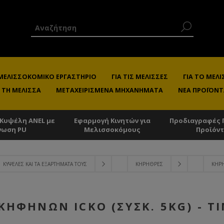
 ΜΕΛΙΣΣΟΚΟΜΙΚΌ ΕΡΓΑΣΤΉΡΙΟ
ΓΙΑ ΤΙΣ ΜΈΛΙΣΣΕΣ
ΓΙΑ ΤΟ ΜΕ
 ΤΗ ΜΈΛΙΣΣΑ
ΜΕΤΑΧΕΙΡΙΣΜΈΝΑ ΜΗΧΑΝΉΜΑΤΑ
ΝΈΑ ΠΡΟΪΌΝΤ
 Κυψέλη ANEL με
Εφαρμογή Κινητών για
Προδιαγραφές 
νωση PU
Μελισσοκόμους
Προϊόν
ΚΥΨΈΛΕΣ ΚΑΙ ΤΑ ΕΞΑΡΤΉΜΑΤΑ ΤΟΥΣ
ΚΗΡΉΘΡΕΣ
ΚΗΡΉ
ΚΗΦΉΝΩΝ ICKO (ΣΥΣΚ. 5KG) - Τ