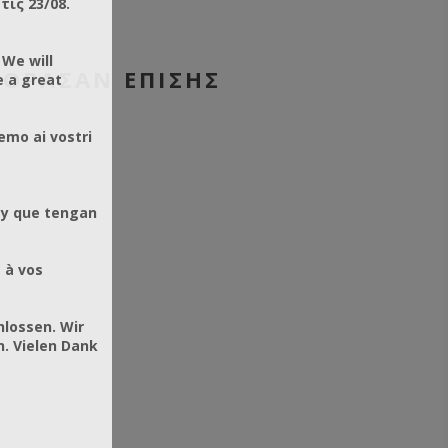
ις 23/08.
 We will
ΓΌΡΑΣΑΝ ΕΠΊΣΗΣ
e a great
emo ai vostri
 y que tengan
 à vos
hlossen. Wir
. Vielen Dank