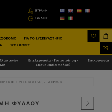
ΕΓΓΡΑΦΗ
ΣΎΝΔΕΣΗ
ΛΙΣΣΟΚΌΜΟ
ΓΙΑ ΤΟ ΣΥΣΚΕΥΑΣΤΉΡΙΟ
Α
ΠΡΟΣΦΟΡΈΣ
Πλαστικών
Επεξεργασία - Τυποποίηση -
Επικοινωνία
των
Συσκευασία Μελιού
ΘΡΕΣ ΚΗΦΉΝΩΝ ICKO (ΣΥΣΚ. 5KG) - ΤΙΜΉ ΦΎΛΛΟΥ
ΙΜΉ ΦΎΛΛΟΥ