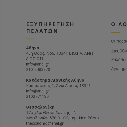
χρήση γαλακτικού
μυρμηγκικού οξέω
Καρφώνονται με 
καρφωτικό σε ξύλ
ΕΞΥΠΗΡΕΤΗΣΗ
Ο Λ
(διατίθενται και έ
ξύλινο πλαίσιο)
ΠΕΛΑΤΩΝ
Καθαρίζονται από
πολύ εύκολα με ζ
Οι παρα
ποτάσα
Αθήνα
Τοποθετούνται κα
Διευθύν
45η Οδός, Νο6, 13341 ΒΙΟ.ΠΑ. ΑΝΩ
και σε πλαστική κ
ΛΙΟΣΙΩΝ
Καλάθι 
Κατασκευασμένα 
info@anel.gr
κατάλληλο για τρό
Αγαπημ
210-2483870
Διατίθενται και με
ενσωματωμένο πλ
Kατάστημα Λιανικής Αθήνα
αποσυμφόρησης μ
Καππαδοκίας 1, Άνω Λιόσια, 13341
που δίνει τη δυνα
info@anel.gr
προσθήκης δεύτε
2102771180
διαφράγματος ώστ
συνδυάσετε δύο β
Θεσσαλονίκη
στην ίδια κυψέλη.
17ο χλμ. Θεσσαλονίκης - Ν.
Μουδανιών 570 01 Θέρμη - Νέο Ρύσιο
thessaloniki@anel.gr