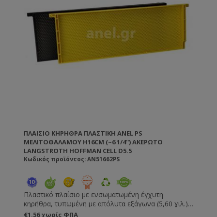
ΠΛΑΊΣΙΟ ΚΗΡΉΘΡΑ ΠΛΑΣΤΙΚΉ ANEL PS
ΜΕΛΙΤΟΘΑΛΆΜΟΥ H16CM (~6 1/4'') ΑΚΈΡΩΤΟ
LANGSTROTH HOFFMAN CELL D5.5
Κωδικός προϊόντος: AN51662PS
Πλαστικό πλαίσιο με ενσωματωμένη έγχυτη
κηρήθρα, τυπωμένη με απόλυτα εξάγωνα (5,60 χιλ.).
Δεν χρειάζονται πέρασμα πιρτσινιών, σύρματος και
€1,56 χωρίς ΦΠΑ