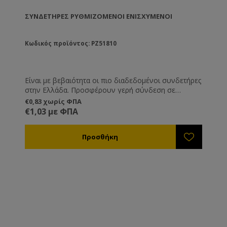
ΣΥΝΔΕΤΉΡΕΣ ΡΥΘΜΙΖΌΜΕΝΟΙ ΕΝΙΣΧΥΜΈΝΟΙ
Κωδικός προϊόντος: PZ51810
Είναι με βεβαιότητα οι πιο διαδεδομένοι συνδετήρες
στην Ελλάδα. Προσφέρουν γερή σύνδεση σε
πατώματα, βάσεις και καπάκι, ενώ ρυθμίζονται σε
€0,83 χωρίς ΦΠΑ
ύψος. Κατασκευασμένοι από γαλβανισμένο
€1,03 με ΦΠΑ
σίδερο.Ελληνικής κατασκευής.