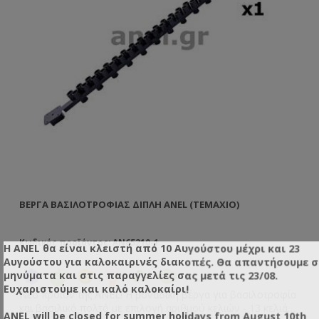
ΒΈΡΓΑ ΒΑΣΙΛΟΤΡΟΦΊΑΣ ΔΙΠΛΉ ANEL (TEMAXIO)
ΠΡ
Κωδικός προϊόντος: AN65210-1
Κω
Η ANEL θα είναι κλειστή από 10 Αυγούστου μέχρι και 23
Αυγούστου για καλοκαιρινές διακοπές. Θα απαντήσουμε 
μηνύματα και στις παραγγελίες σας μετά τις 23/08.
Ευχαριστούμε και καλό καλοκαίρι!
Νέο προϊόν της ANEL! Η μοναδική βέργα για βασιλοτροφία
Βέ
και βασιλικό πολτό με επιλογή αριθμού κελιών - 13 κελιά
Κε
ANEL will be closed for summer holidays from August 10th