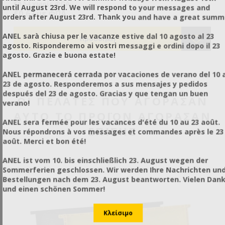
για βασιλοτροφία, 40 κελιά για βασιλικό πολτό. Με
€0,54 χωρίς ΦΠΑ
€0
until August 23rd. We will respond to your messages and
ό
ευκολόχρηστα κελιά και προστάτες κελιών με πορτάκι ώστε
€0,67 με ΦΠΑ
€0
orders after August 23rd. Thank you and have a great summ
να είναι κατάλληλοι και για μεταφορά/εισαγωγή
βασίλισσας.
ANEL sarà chiusa per le vacanze estive dal 10 agosto al 23
agosto. Risponderemo ai vostri messaggi e ordini dopo il 23
agosto. Grazie e buona estate!
ANEL permanecerá cerrada por vacaciones de verano del 10 a
23 de agosto. Responderemos a sus mensajes y pedidos
después del 23 de agosto. Gracias y que tengan un buen
ΟΙ ΠΕΛΆΤΕΣ ΠΟΥ ΑΓΌΡΑΣΑΝ
verano!
ΑΥΤΌ ΤΟ ΠΡΟΪΌΝ ΑΓΌΡΑΣΑΝ
ANEL sera fermée pour les vacances d'été du 10 au 23 août.
ΕΠΊΣΗΣ
Nous répondrons à vos messages et commandes après le 23
août. Merci et bon été!
ANEL ist vom 10. bis einschließlich 23. August wegen der
Sommerferien geschlossen. Wir werden Ihre Nachrichten un
Bestellungen nach dem 23. August beantworten. Vielen Dan
und einen schönen Sommer!