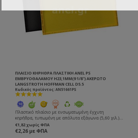
ΠΛΑΊΣΙΟ ΚΗΡΉΘΡΑ ΠΛΑΣΤΙΚΉ ANEL PS
ΕΜΒΡΥΟΘΑΛΆΜΟΥ H23,1MM(9 1/8'') ΑΚΈΡΩΤΟ
LANGSTROTH HOFFMAN CELL D5.5
Κωδικός προϊόντος: AN51661PS
Πλαστικό πλαίσιο με ενσωματωμένη έγχυτη
κηρήθρα, τυπωμένη με απόλυτα εξάγωνα (5,60 χιλ.).
Δεν χρειάζονται πέρασμα πιρτσινιών, σύρματος και
€1,82 χωρίς ΦΠΑ
κηρήθρας. Δεν τα πιάνει κηρόσκορος. Δεν
€2,26 με ΦΠΑ
ξεκαρφώνουν, δεν χαλαρώνουν και δεν κρεμάνε.