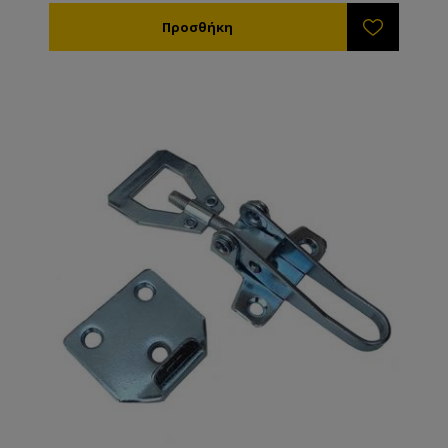
Στον μελιτοεξαγωγέα μπορείτε να χρησιμοποιήσετε
μεγαλύτερες ταχύτητες χωρίς να καταστρέφεται το
πλαίσιο ή η κηρήθρα. Ιδιαίτερα χρήσιμο για σφιχτά
μέλια όπως το έλατο και η βανίλια Μαινάλου. Όλα τα
πλαστικά πλαίσια ANEL διατίθενται επικερωμένα ή
ακέρωτα. Εάν θέλετε να κερώσετε εσείς τα πλαίσια
μπορείτε ή να τα εμβαπτίσετε σε λιωμένο κερί
θερμοκρασίας 60-70ºC ή να τα κερώσετε με τη
βοήθεια ενός ρολού το οποίο βουτάτε μέσα στο
λιωμένο κερί. TIP: Τα πλαίσια ANEL απολυμαίνονται
σε διάλυμα καυστικής ποτάσας 5% σε θερμοκρασία
80ºC.