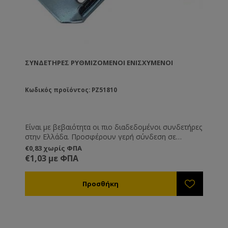
ΣΥΝΔΕΤΉΡΕΣ ΡΥΘΜΙΖΌΜΕΝΟΙ ΕΝΙΣΧΥΜΈΝΟΙ
Κωδικός προϊόντος: PZ51810
Είναι με βεβαιότητα οι πιο διαδεδομένοι συνδετήρες
στην Ελλάδα. Προσφέρουν γερή σύνδεση σε
πατώματα, βάσεις και καπάκι, ενώ ρυθμίζονται σε
€0,83 χωρίς ΦΠΑ
ύψος. Κατασκευασμένοι από γαλβανισμένο
€1,03 με ΦΠΑ
σίδερο.Ελληνικής κατασκευής.