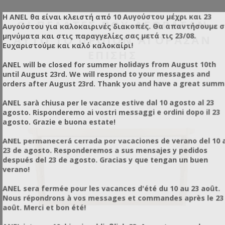
Η ANEL θα είναι κλειστή από 10 Αυγούστου μέχρι και 23
ΟΙ ΠΕΛΆΤΕΣ ΠΟΥ ΑΓΌΡΑΣΑΝ
Αυγούστου για καλοκαιρινές διακοπές. Θα απαντήσουμε 
μηνύματα και στις παραγγελίες σας μετά τις 23/08.
ΑΥΤΌ ΤΟ ΠΡΟΪΌΝ ΑΓΌΡΑΣΑΝ
Ευχαριστούμε και καλό καλοκαίρι!
ΕΠΊΣΗΣ
ANEL will be closed for summer holidays from August 10th
until August 23rd. We will respond to your messages and
orders after August 23rd. Thank you and have a great summ
ANEL sarà chiusa per le vacanze estive dal 10 agosto al 23
agosto. Risponderemo ai vostri messaggi e ordini dopo il 23
agosto. Grazie e buona estate!
ANEL permanecerá cerrada por vacaciones de verano del 10 a
23 de agosto. Responderemos a sus mensajes y pedidos
después del 23 de agosto. Gracias y que tengan un buen
verano!
ANEL sera fermée pour les vacances d'été du 10 au 23 août.
Nous répondrons à vos messages et commandes après le 23
août. Merci et bon été!