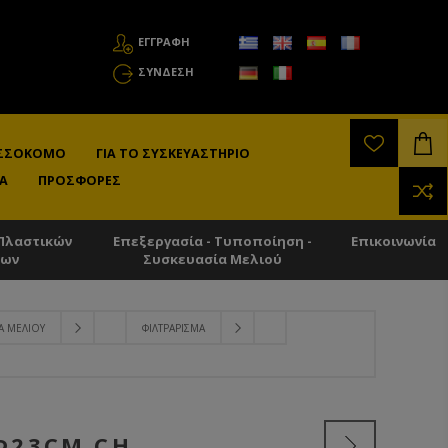
ΕΓΓΡΑΦΗ
ΣΎΝΔΕΣΗ
ΛΙΣΣΟΚΌΜΟ
ΓΙΑ ΤΟ ΣΥΣΚΕΥΑΣΤΉΡΙΟ
Α
ΠΡΟΣΦΟΡΈΣ
Πλαστικών
Επεξεργασία - Τυποποίηση -
Επικοινωνία
των
Συσκευασία Μελιού
Α ΜΕΛΙΟΎ
ΦΙΛΤΡΆΡΙΣΜΑ
Φ23CM CH