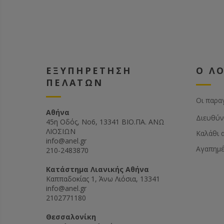
ΕΞΥΠΗΡΕΤΗΣΗ
Ο Λ
ΠΕΛΑΤΩΝ
Οι παρα
Αθήνα
Διευθύν
45η Οδός, Νο6, 13341 ΒΙΟ.ΠΑ. ΑΝΩ
ΛΙΟΣΙΩΝ
Καλάθι 
info@anel.gr
Αγαπημ
210-2483870
Kατάστημα Λιανικής Αθήνα
Καππαδοκίας 1, Άνω Λιόσια, 13341
info@anel.gr
2102771180
Θεσσαλονίκη