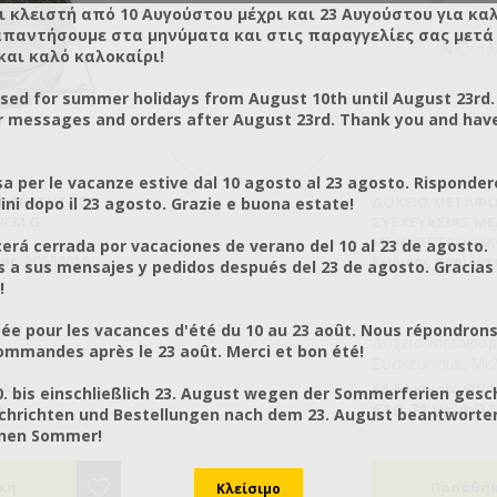
ι κλειστή από 10 Αυγούστου μέχρι και 23 Αυγούστου για κα
απαντήσουμε στα μηνύματα και στις παραγγελίες σας μετά τ
και καλό καλοκαίρι!
osed for summer holidays from August 10th until August 23rd.
r messages and orders after August 23rd. Thank you and hav
a per le vacanze estive dal 10 agosto al 23 agosto. Risponder
 ΒΑΡΎΤΗΤΑΣ
ΔΟΧΕΊΟ ΜΕΤΑΦΟΡΆΣ ΜΕΛΙΟΎ
ΦΊΛΤΡΟ ΜΕΛΙΟΎ ΒΑΡΎΤΗΤΑΣ
ΔΟΧΕΊΟ ΜΕΤΑΦΟ
ΦΊΛΤΡΟ
ni dopo il 23 agosto. Grazie e buona estate!
ΤΑΛΛΙΚΌ
7CM G
ΠΛΑΣΤΙΚΌ 24KG
ΔΙΠΛΌ ΙΝΟΧ Φ23CM CH ΕΛΛΗΝΙΚΌ
ΣΥΣΚΕΥΑΣΊΑΣ ΜΕ
Φ23
Ο 28 KG
ΜΕ ΚΛΕΊΣΤΡΟ 28K
rá cerrada por vacaciones de verano del 10 al 23 de agosto.
ΚΆΝΟΥΛΑ SET
28ST
ος: PO55501G
Κωδικός προϊόντος: AN30210
Κωδικός προϊόντος: PO55502CH
Κωδικός προϊόντο
Κωδικός
a sus mensajes y pedidos después del 23 de agosto. Gracias
!
ée pour les vacances d'été du 10 au 23 août. Nous répondrons
οχείο
Πλαστικό δοχείο μεταφοράς
Δοχείο Μεταφορά
Φίλτρο 
mmandes après le 23 août. Merci et bon été!
μελιού, χωρητικότητας 24kg.
Συσκευασίας Με
φ23
ίσης η
με Κλείστρο 28K
ΠΑ
€4,10 χωρίς ΦΠΑ
€23,00 χωρίς ΦΠΑ
€8,64 χωρίς ΦΠΑ
€10,37 
0. bis einschließlich 23. August wegen der Sommerferien gesc
ηθάει
SET
Α
€5,08 με ΦΠΑ
€28,52 με ΦΠΑ
€10,71 με ΦΠ
€12,86
chrichten und Bestellungen nach dem 23. August beantworten
 να
önen Sommer!
πό το
ς