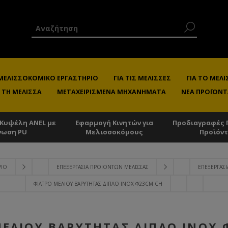
 ΜΕΛΙΣΣΟΚΟΜΙΚΌ ΕΡΓΑΣΤΉΡΙΟ
ΓΙΑ ΤΙΣ ΜΈΛΙΣΣΕΣ
ΓΙΑ ΤΟ ΜΕ
 ΤΗ ΜΈΛΙΣΣΑ
ΜΕΤΑΧΕΙΡΙΣΜΈΝΑ ΜΗΧΑΝΉΜΑΤΑ
ΝΈΑ ΠΡΟΪΌΝΤ
 Κυψέλη ANEL με
Εφαρμογή Κινητών για
Προδιαγραφές 
νωση PU
Μελισσοκόμους
Προϊόν
ΡΙΟ
ΕΠΕΞΕΡΓΑΣΊΑ ΠΡΟΙΌΝΤΩΝ ΜΈΛΙΣΣΑΣ
ΕΠΕΞΕΡΓΑΣΊ
ΦΊΛΤΡΟ ΜΕΛΙΟΎ ΒΑΡΎΤΗΤΑΣ ΔΙΠΛΌ ΙΝΟΧ Φ23CM CH
ΜΕΛΙΟΎ ΒΑΡΎΤΗΤΑΣ ΔΙΠΛΌ ΙΝΟΧ 