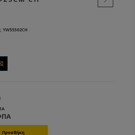
:
YW55502CH
1
ΠΑ
ΦΠΑ