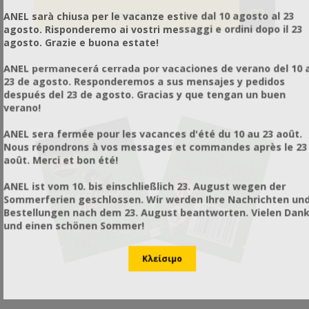
κηρηθροφορέα και στο κάτω πηχάκι από εμάς.
ANEL sarà chiusa per le vacanze estive dal 10 agosto al 23
Διαφορετικά με πολύ μικρό κόπο διαμορφώστε τα
agosto. Risponderemo ai vostri messaggi e ordini dopo il 23
δικά σας υπάρχοντα πλαίσια ούτως ώστε να
agosto. Grazie e buona estate!
μπορούν να δεχθούν την πλαστική κηρήθρα.
ΜΠΟΡΕΙ ΝΑ ΚΟΠΕΙ ΣΕ ΟΠΟΙΑΔΗΠΟΤΕ ΜΙΚΡΟΤΕΡΗ
ANEL permanecerá cerrada por vacaciones de verano del 10 a
ΔΙΑΣΤΑΣΗ ΕΠΙΘΥΜΕΙΤΕ - ΕΠΙΚΟΙΝΩΝΗΣΤΕ ΜΑΖΙ
23 de agosto. Responderemos a sus mensajes y pedidos
ΜΑΣ!
después del 23 de agosto. Gracias y que tengan un buen
Δεν τα πιάνει κηρόσκορος. Δεν ξεκαρφώνουν, δεν
verano!
χαλαρώνουν και δεν κρεμάνε. Στον μελιτοεξαγωγέα
μπορείτε να χρησιμοποιήσετε μεγαλύτερες ταχύτητες
ANEL sera fermée pour les vacances d'été du 10 au 23 août.
χωρίς να καταστρέφεται η κηρήθρα. Ιδιαίτερα χρήσιμη
Nous répondrons à vos messages et commandes après le 23
για σφιχτά μέλια όπως το έλατο και η βανίλια
août. Merci et bon été!
Μαινάλου. Όλες οι πλαστικές κηρήθρες ANEL
διατίθενται επικερωμένες ή ακέρωτες. Εάν θέλετε να
ANEL ist vom 10. bis einschließlich 23. August wegen der
κερώσετε εσείς τις κηρήθρες μπορείτε ή να τις
Sommerferien geschlossen. Wir werden Ihre Nachrichten un
εμβαπτίσετε σε λιωμένο κερί θερμοκρασίας 60-70ºC
Bestellungen nach dem 23. August beantworten. Vielen Dan
ή να τις κερώσετε με τη βοήθεια ενός ρολού το
und einen schönen Sommer!
οποίο βουτάτε μέσα στο λιωμένο κερί.
Κατασκευασμένη από πλαστικό κατάλληλο για
τρόφιμα. TIP: Η πλαστική κηρήθρα ANEL
απολυμαίνεται σε διάλυμα καυστικής ποτάσας 5% σε
θερμοκρασία 80ºC.