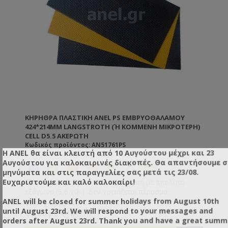
ΚΗΡΉΘΡΑ ΠΛΑΣΤΙΚΉ ANEL PS ΕΜΒΡΥΟΘΑΛΆΜΟΥ
424*214MM LANGSTROTH (Ή ΚΟΜΜΈΝΗ ΜΙΚΡΌΤΕΡΗ) C
ELL D5.5 ΑΚΈΡΩΤΗ
Κωδικός προϊόντος: AN51761PS
Η ANEL θα είναι κλειστή από 10 Αυγούστου μέχρι και 23
Αυγούστου για καλοκαιρινές διακοπές. Θα απαντήσουμε 
μηνύματα και στις παραγγελίες σας μετά τις 23/08.
Ευχαριστούμε και καλό καλοκαίρι!
Πλαστική κηρήθρα ANEL, τυπωμένη με απόλυτα
εξάγωνα (5,6 χιλ.). Δεν χρειάζεται πέρασμα
ANEL will be closed for summer holidays from August 10th
πριτσινιών και σύρματος στο πλαίσιο που θα
€1,34 χωρίς ΦΠΑ
until August 23rd. We will respond to your messages and
τοποθετηθούν. Απλά προμηθευτείτε τα αντίστοιχα
€1,66 με ΦΠΑ
orders after August 23rd. Thank you and have a great summ
ξύλινα πλαίσια που διαθέτουν σχισμή και στον