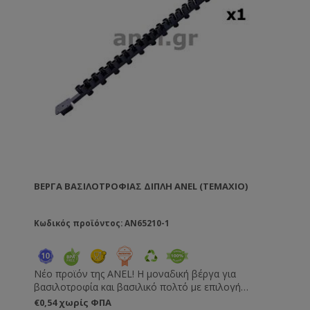
ΒΈΡΓΑ ΒΑΣΙΛΟΤΡΟΦΊΑΣ ΔΙΠΛΉ ANEL (TEMAXIO)
Κωδικός προϊόντος: AN65210-1
Νέο προϊόν της ANEL! Η μοναδική βέργα για
βασιλοτροφία και βασιλικό πολτό με επιλογή
αριθμού κελιών - 13 κελιά για βασιλοτροφία, 40
€0,54 χωρίς ΦΠΑ