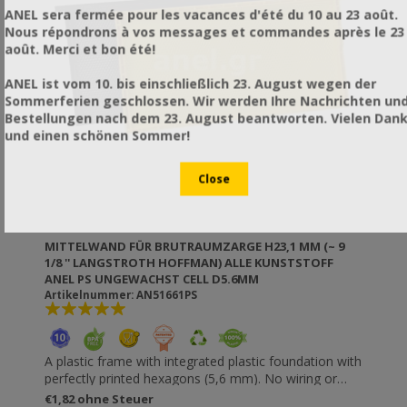
ANEL sera fermée pour les vacances d'été du 10 au 23 août.
Nous répondrons à vos messages et commandes après le 23
août. Merci et bon été!
ANEL ist vom 10. bis einschließlich 23. August wegen der
Sommerferien geschlossen. Wir werden Ihre Nachrichten un
Bestellungen nach dem 23. August beantworten. Vielen Dan
und einen schönen Sommer!
MITTELWAND FÜR BRUTRAUMZARGE H23,1 MM (~ 9
1/8 '' LANGSTROTH HOFFMAN) ALLE KUNSTSTOFF
ANEL PS UNGEWACHST CELL D5.6MM
Artikelnummer: AN51661PS
A plastic frame with integrated plastic foundation with
perfectly printed hexagons (5,6 mm). No wiring or
riveting necessary. Resistant to wax moths. It does
€1,82 ohne Steuer