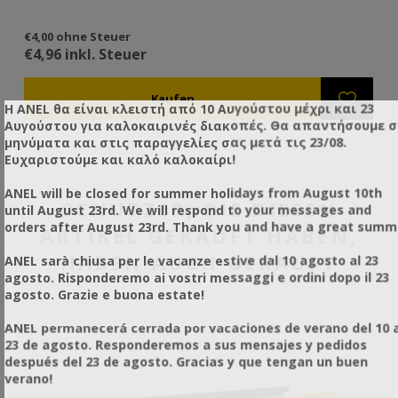
€4,00 ohne Steuer
€4,96 inkl. Steuer
Η ANEL θα είναι κλειστή από 10 Αυγούστου μέχρι και 23
Αυγούστου για καλοκαιρινές διακοπές. Θα απαντήσουμε 
μηνύματα και στις παραγγελίες σας μετά τις 23/08.
Ευχαριστούμε και καλό καλοκαίρι!
ANEL will be closed for summer holidays from August 10th
BENUTZER, DIE DIESEN
until August 23rd. We will respond to your messages and
orders after August 23rd. Thank you and have a great summ
ARTIKEL GEKAUFT HABEN,
HABEN AUCH GEKAUFT
ANEL sarà chiusa per le vacanze estive dal 10 agosto al 23
agosto. Risponderemo ai vostri messaggi e ordini dopo il 23
agosto. Grazie e buona estate!
ANEL permanecerá cerrada por vacaciones de verano del 10 a
23 de agosto. Responderemos a sus mensajes y pedidos
después del 23 de agosto. Gracias y que tengan un buen
verano!