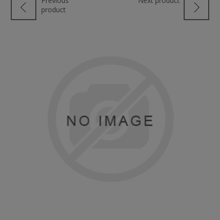
Previous
Next product
product