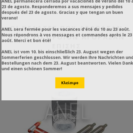
ANEL permanecerá cerrada por vacaciones de verano del 10 a
23 de agosto. Responderemos a sus mensajes y pedidos
después del 23 de agosto. Gracias y que tengan un buen
verano!
ΟΙ ΠΕΛΆΤΕΣ ΠΟΥ ΑΓΌΡΑΣΑΝ
ANEL sera fermée pour les vacances d'été du 10 au 23 août.
Nous répondrons à vos messages et commandes après le 23
ΑΥΤΌ ΤΟ ΠΡΟΪΌΝ ΑΓΌΡΑΣΑΝ
août. Merci et bon été!
ΕΠΊΣΗΣ
ANEL ist vom 10. bis einschließlich 23. August wegen der
Sommerferien geschlossen. Wir werden Ihre Nachrichten un
Bestellungen nach dem 23. August beantworten. Vielen Dan
und einen schönen Sommer!