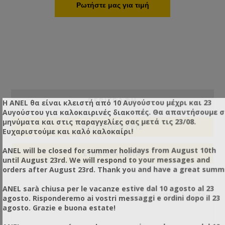
Ρωτήστε μας για τιμή
ΠΕΡΙΓΡΑΦΗ
Η ANEL θα είναι κλειστή από 10 Αυγούστου μέχρι και 23
Αυγούστου για καλοκαιρινές διακοπές. Θα απαντήσουμε 
μηνύματα και στις παραγγελίες σας μετά τις 23/08.
ΑΞΙΟΛΟΓΉΣΕΙΣ
Ευχαριστούμε και καλό καλοκαίρι!
ANEL will be closed for summer holidays from August 10th
ΕΠΙΚΟΙΝΩΝΙΑ
until August 23rd. We will respond to your messages and
orders after August 23rd. Thank you and have a great summ
ANEL sarà chiusa per le vacanze estive dal 10 agosto al 23
Βάση με ενσωματωμένες ρόδες για την ετικετέζα Ninette
agosto. Risponderemo ai vostri messaggi e ordini dopo il 23
agosto. Grazie e buona estate!
I.