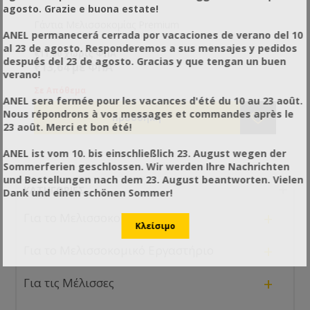
agosto. Grazie e buona estate!
Γάντια Μελισσοκομίας Premium
ANEL permanecerá cerrada por vacaciones de verano del 10
al 23 de agosto. Responderemos a sus mensajes y pedidos
€11,00 χωρίς ΦΠΑ
después del 23 de agosto. Gracias y que tengan un buen
€13,64 με ΦΠΑ
verano!
Σε Απόθεμα
ANEL sera fermée pour les vacances d'été du 10 au 23 août.
Nous répondrons à vos messages et commandes après le
23 août. Merci et bon été!
ANEL ist vom 10. bis einschließlich 23. August wegen der
Sommerferien geschlossen. Wir werden Ihre Nachrichten
und Bestellungen nach dem 23. August beantworten. Vielen
ΚΑΤΗΓΟΡΊΕΣ
Dank und einen schönen Sommer!
+
Για το Μελισσοκομείο
+
Για το Μελισσοκομικό Εργαστήριο
+
Για τις Μέλισσες