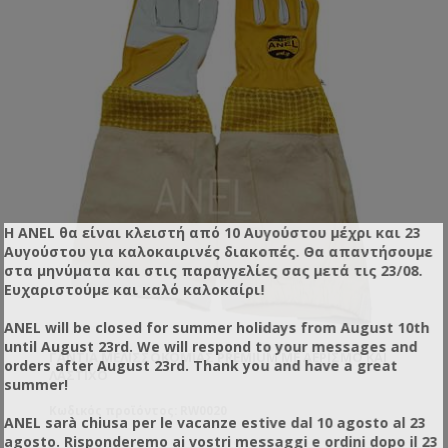
Η ANEL θα είναι κλειστή από 10 Αυγούστου μέχρι και 23
Αυγούστου για καλοκαιρινές διακοπές. Θα απαντήσουμε
στα μηνύματα και στις παραγγελίες σας μετά τις 23/08.
Ευχαριστούμε και καλό καλοκαίρι!
ANEL will be closed for summer holidays from August 10th
until August 23rd. We will respond to your messages and
ΓΆΝΤΙΑ ΜΕΛΙΣΣΟΚΟΜΊΑΣ PREMIUM ΜΕ ΑΕΡΙΣΜΌ ΚΑΙ
orders after August 23rd. Thank you and have a great
ΛΆΣΤΙΧΟ
summer!
Κωδικός προϊόντος: RW0020
ANEL sarà chiusa per le vacanze estive dal 10 agosto al 23
agosto. Risponderemo ai vostri messaggi e ordini dopo il 23