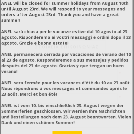
ANEL will be closed for summer holidays from August 10th
until August 23rd. We will respond to your messages and
orders after August 23rd. Thank you and have a great
summer!
ANEL sarà chiusa per le vacanze estive dal 10 agosto al 23
agosto. Risponderemo ai vostri messaggi e ordini dopo il 23
agosto. Grazie e buona estate!
ΣΤΟΙΧΕΊΑ ΕΠΙΚΟΙΝΩΝΊΑΣ
ANEL permanecerá cerrada por vacaciones de verano del 10
al 23 de agosto. Responderemos a sus mensajes y pedidos
Τηλέφωνο:
después del 23 de agosto. Gracias y que tengan un buen
verano!
*
ANEL sera fermée pour les vacances d'été du 10 au 23 août.
Nous répondrons à vos messages et commandes après le
Κινητό:
23 août. Merci et bon été!
*
ANEL ist vom 10. bis einschließlich 23. August wegen der
Sommerferien geschlossen. Wir werden Ihre Nachrichten
Φάξ:
und Bestellungen nach dem 23. August beantworten. Vielen
Dank und einen schönen Sommer!