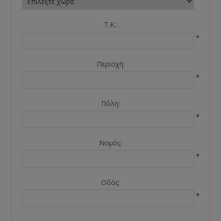
Τ.Κ.:
*
Περιοχή:
*
Πόλη:
*
Νομός:
*
Οδός:
*