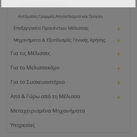
Κάδοι Παραλαβής Μελιού
Αυτόματες Γραμμές Απολεπισμού και Τρύγου
+
Επεξεργασία Προιόντων Μέλισσας
+
Μηχανήματα & Εξοπλισμός Γενικής Χρήσης
+
Για τις Μέλισσες
+
Για το Μελισσοκόμο
+
Για το Συσκευαστήριο
+
Από & Γύρω από τη Μέλισσα
Μεταχειρισμένα Μηχανήματα
Υπηρεσίες