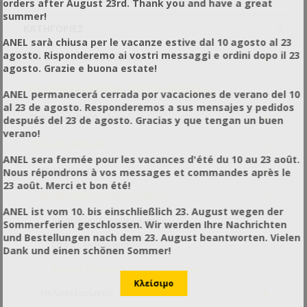
orders after August 23rd. Thank you and have a great
summer!
ΚΑΤΗΓΟΡΊΕΣ
ANEL sarà chiusa per le vacanze estive dal 10 agosto al 23
+
Για το Μελισσοκομείο
agosto. Risponderemo ai vostri messaggi e ordini dopo il 23
agosto. Grazie e buona estate!
-
Για το Μελισσοκομικό Εργαστήριο
ANEL permanecerá cerrada por vacaciones de verano del 10
al 23 de agosto. Responderemos a sus mensajes y pedidos
+
Προετοιμασία υλικού
después del 23 de agosto. Gracias y que tengan un buen
verano!
-
Τρύγος Μελιού
ANEL sera fermée pour les vacances d'été du 10 au 23 août.
+
Απολεπισμός
Nous répondrons à vos messages et commandes après le
23 août. Merci et bon été!
-
Επεξεργασία Απολεπισμάτων
ANEL ist vom 10. bis einschließlich 23. August wegen der
Ρευστοποιητές Απολεπισμάτων
Sommerferien geschlossen. Wir werden Ihre Nachrichten
und Bestellungen nach dem 23. August beantworten. Vielen
Στίφτες Απολεπισμάτων
Dank und einen schönen Sommer!
Φάκελοι Φυγοκέντρισης Απολεπισμάτων
+
Μελιτοεξαγωγείς