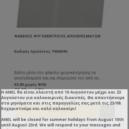
ΦΆΚΕΛΟΣ ΦΥΓΟΚΈΝΤΡΙΣΗΣ ΑΠΟΛΕΠΙΣΜΆΤΩΝ
Κωδικός προϊόντος: YW60045
Βάλτε μέσα στο φάκελο φυγοκέντρησης τα
απολεπίσματά σας και στερεώστε τον από τα
στηρίγματά του μέσα στον μελιτοεξαγωγέα σας.
€5,00 χωρίς ΦΠΑ
Ξεκινήστε την φυγοκέντρηση και τα απολεπίσματά
€6,20 με ΦΠΑ
Η ANEL θα είναι κλειστή από 10 Αυγούστου μέχρι και 23
σας θα στραγγίξουν από μέλι το οποίο θα ξεφύγει
Αυγούστου για καλοκαιρινές διακοπές. Θα απαντήσουμε
από τη σίτα του φακέλου.
στα μηνύματα και στις παραγγελίες σας μετά τις 23/08.
Ευχαριστούμε και καλό καλοκαίρι!
ANEL will be closed for summer holidays from August 10th
until August 23rd. We will respond to your messages and