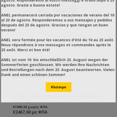
agosto. Risponderemo ai vostri messaggi e ordini dopo il 23
agosto. Grazie e buona estate!
ANEL permanecerá cerrada por vacaciones de verano del 10
al 23 de agosto. Responderemos a sus mensajes y pedidos
después del 23 de agosto. Gracias y que tengan un buen
verano!
ANEL sera fermée pour les vacances d'été du 10 au 23 août.
Nous répondrons à vos messages et commandes après le
23 août. Merci et bon été!
ANEL ist vom 10. bis einschließlich 23. August wegen der
ΔΕΞΑΜΕΝΉ ΜΕΛΙΟΎ ΘΕΡΜΑΙΝΌΜΕΝΗ ΜΕ
Sommerferien geschlossen. Wir werden Ihre Nachrichten
ΑΝΑΔΕΥΤΉΡΑ 600 LT (840 KG )
und Bestellungen nach dem 23. August beantworten. Vielen
Dank und einen schönen Sommer!
Κωδικός προϊόντος: BF55223ST
Δεξαμενή Μελιού Θερμαινόμενη με Αναδευτήρα 600
lt (840 Kg ).
€1990,00 χωρίς ΦΠΑ
€2467,60 με ΦΠΑ