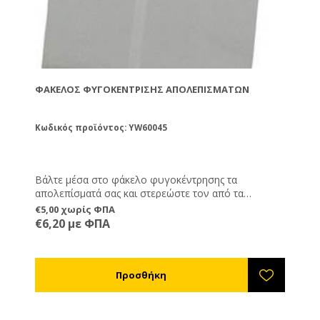
ΦΆΚΕΛΟΣ ΦΥΓΟΚΈΝΤΡΙΣΗΣ ΑΠΟΛΕΠΙΣΜΆΤΩΝ
Κωδικός προϊόντος: YW60045
Βάλτε μέσα στο φάκελο φυγοκέντρησης τα
απολεπίσματά σας και στερεώστε τον από τα
στηρίγματά του μέσα στον μελιτοεξαγωγέα σας.
€5,00 χωρίς ΦΠΑ
Ξεκινήστε την φυγοκέντρηση και τα απολεπίσματά
€6,20 με ΦΠΑ
σας θα στραγγίξουν από μέλι το οποίο θα ξεφύγει
από τη σίτα του φακέλου.