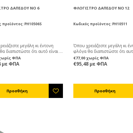
ΣΤΡΟ ΔΑΠΈΔΟΥ ΝΟ 6
ΦΛΌΓΙΣΤΡΟ ΔΑΠΈΔΟΥ ΝΟ 12
 προϊόντος: PH10506S
Κωδικός προϊόντος: PH10511
ρειάζεστε μεγάλη κι έντονη
Όπου χρειάζεστε μεγάλη κι έν
α διαπιστώστε ότι αυτό είναι το
φλόγα θα διαπιστώστε ότι αυτ
τρο που ψάχνατε. Φλόγιστρο
φλόγιστρο που ψάχνατε. Φλό
 χωρίς ΦΠΑ
€77,00 χωρίς ΦΠΑ
αλημηλής πίεσης 8-10 kw.
μονό χαλημηλής πίεσης 8-10 k
4 με ΦΠΑ
€95,48 με ΦΠΑ
λματικό.
Eπαγγελματικό.