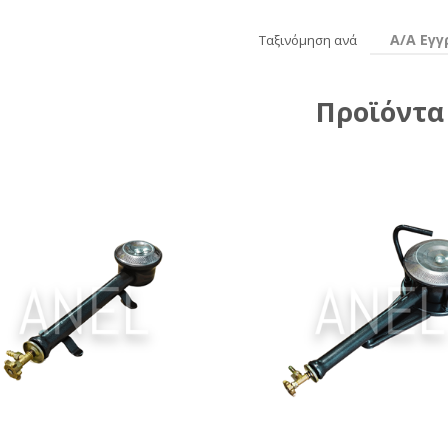
Α/Α Εγ
Ταξινόμηση ανά
Προϊόντα