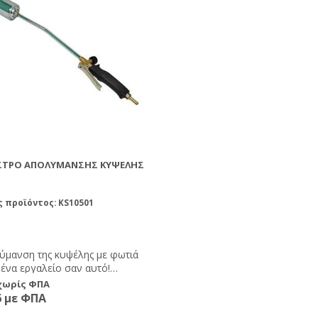
ΣΤΡΟ ΑΠΟΛΎΜΑΝΣΗΣ ΚΥΨΈΛΗΣ
 προϊόντος: KS10501
ύμανση της κυψέλης με φωτιά
 ένα εργαλείο σαν αυτό!
λματική συσκευή καύσης. Με
 χωρίς ΦΠΑ
τή παροχής αερίου.
6 με ΦΠΑ