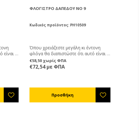
ΦΛΌΓΙΣΤΡΟ ΔΑΠΈΔΟΥ ΝΟ 9
Κωδικός προϊόντος: PH10509
τονη
Όπου χρειάζεστε μεγάλη κι έντονη
ό είναι το
φλόγα θα διαπιστώστε ότι αυτό είναι το
γιστρο
φλόγιστρο που ψάχνατε. Φλόγιστρο
€58,50 χωρίς ΦΠΑ
w.
μονό χαλημηλής πίεσης 10-12 kw.
€72,54 με ΦΠΑ
Eπαγγελματικό.