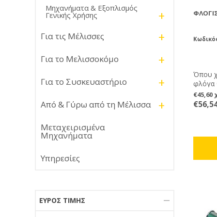
Μηχανήματα & Εξοπλισμός
+
ΦΛΌΓΙ
Γενικής Χρήσης
+
Για τις Μέλισσες
Κωδικός
+
Για το Μελισσοκόμο
Όπου χ
+
Για το Συσκευαστήριο
φλόγα θ
φλόγισ
€45,60
μονό χ
+
€56,5
Από & Γύρω από τη Μέλισσα
Eπαγγε
Μεταχειρισμένα
Μηχανήματα
Υπηρεσίες
ΕΎΡΟΣ ΤΙΜΉΣ