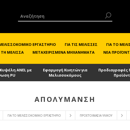
 ΜΕΛΙΣΣΟΚΟΜΙΚΌ ΕΡΓΑΣΤΉΡΙΟ
ΓΙΑ ΤΙΣ ΜΈΛΙΣΣΕΣ
ΓΙΑ ΤΟ ΜΕ
 ΤΗ ΜΈΛΙΣΣΑ
ΜΕΤΑΧΕΙΡΙΣΜΈΝΑ ΜΗΧΑΝΉΜΑΤΑ
ΝΈΑ ΠΡΟΪΌΝΤ
 Κυψέλη ANEL με
Εφαρμογή Κινητών για
Προδιαγραφές 
νωση PU
Μελισσοκόμους
Προϊόν
ΑΠΟΛΎΜΑΝΣΗ
ΓΙΑ ΤΟ ΜΕΛΙΣΣΟΚΟΜΙΚΌ ΕΡΓΑΣΤΉΡΙΟ
ΠΡΟΕΤΟΙΜΑΣΊΑ ΥΛΙΚΟΎ