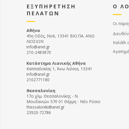
ΕΞΥΠΗΡΕΤΗΣΗ
Ο Λ
ΠΕΛΑΤΩΝ
Οι παρα
Αθήνα
Διευθύν
45η Οδός, Νο6, 13341 ΒΙΟ.ΠΑ. ΑΝΩ
ΛΙΟΣΙΩΝ
Καλάθι 
info@anel.gr
Αγαπημ
210-2483870
Kατάστημα Λιανικής Αθήνα
Καππαδοκίας 1, Άνω Λιόσια, 13341
info@anel.gr
2102771180
Θεσσαλονίκη
17ο χλμ. Θεσσαλονίκης - Ν.
Μουδανιών 570 01 Θέρμη - Νέο Ρύσιο
thessaloniki@anel.gr
23920-72786