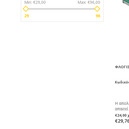
Min:
€29,00
Max:
€96,00
29
96
ΦΛΌΓΙ
Κωδικός
Η απολ
απαιτεί
Επαγγε
€24,00
ρυθμισ
€29,7