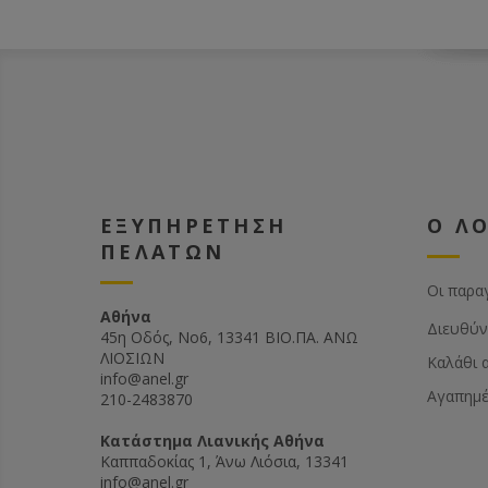
ένα πλα
μπροστ
είναι ι
πιρούν
ύψος κα
εξυπηρ
τον τρ
κυψέλε
ΕΞΥΠΗΡΕΤΗΣΗ
Ο Λ
ΠΕΛΑΤΩΝ
Οι παρα
Αθήνα
Διευθύν
45η Οδός, Νο6, 13341 ΒΙΟ.ΠΑ. ΑΝΩ
ΛΙΟΣΙΩΝ
Καλάθι 
info@anel.gr
Αγαπημ
210-2483870
Kατάστημα Λιανικής Αθήνα
Καππαδοκίας 1, Άνω Λιόσια, 13341
info@anel.gr