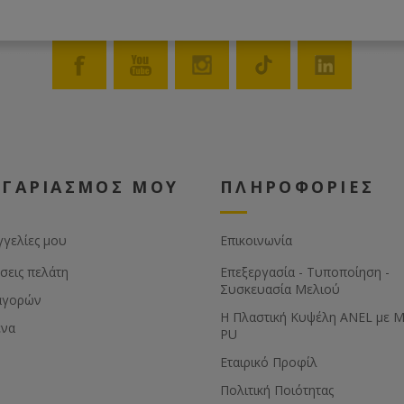
ίσιο το οποίο βρίσκεται
ά από το πλαίσιο χειρισμού και
διαίτερα εύκολο στο χειρισμό. Τα
ια ανύψωσης ρυθμίζονται σε
ι πλάτος έτσι ώστε να
ετούν κατάλληλα ανάλογα με
όπο που θέλετε να σηκώνετε τις
ς.
ΟΓΑΡΙΑΣΜΟΣ ΜΟΥ
ΠΛΗΡΟΦΟΡΙΕΣ
γγελίες μου
Επικοινωνία
σεις πελάτη
Επεξεργασία - Τυποποίηση -
Συσκευασία Μελιού
αγορών
Η Πλαστική Κυψέλη ANEL με 
ένα
PU
Εταιρικό Προφίλ
Πολιτική Ποιότητας