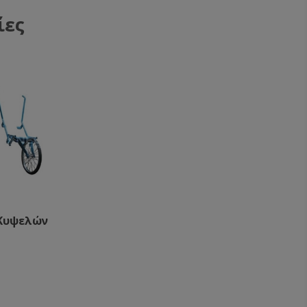
ίες
 Κυψελών