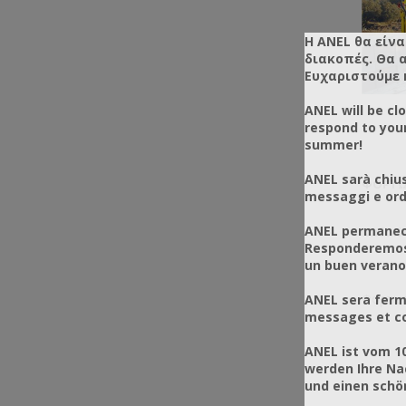
Η ANEL θα είνα
διακοπές. Θα 
Ευχαριστούμε 
ANEL will be cl
respond to you
summer!
ANEL sarà chius
ΦΟΡΤΩ
messaggi e ordi
ANEL permanece
Κωδικός
Responderemos 
un buen verano
Φορτωτ
ANEL sera ferm
messages et co
ANEL ist vom 1
werden Ihre Na
und einen sch