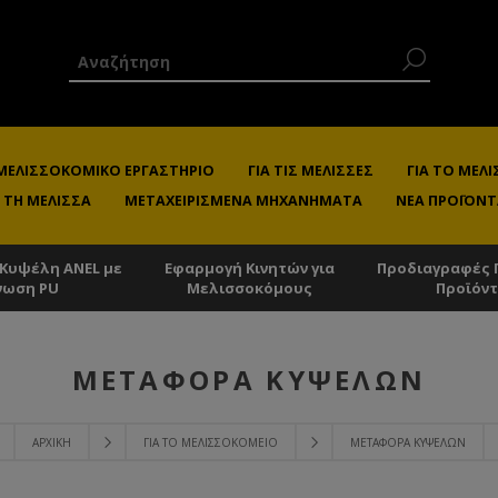
 ΜΕΛΙΣΣΟΚΟΜΙΚΌ ΕΡΓΑΣΤΉΡΙΟ
ΓΙΑ ΤΙΣ ΜΈΛΙΣΣΕΣ
ΓΙΑ ΤΟ ΜΕ
 ΤΗ ΜΈΛΙΣΣΑ
ΜΕΤΑΧΕΙΡΙΣΜΈΝΑ ΜΗΧΑΝΉΜΑΤΑ
ΝΈΑ ΠΡΟΪΌΝΤ
 Κυψέλη ANEL με
Εφαρμογή Κινητών για
Προδιαγραφές 
νωση PU
Μελισσοκόμους
Προϊόν
ΜΕΤΑΦΟΡΆ ΚΥΨΕΛΏΝ
ΑΡΧΙΚΉ
ΓΙΑ ΤΟ ΜΕΛΙΣΣΟΚΟΜΕΊΟ
ΜΕΤΑΦΟΡΆ ΚΥΨΕΛΏΝ