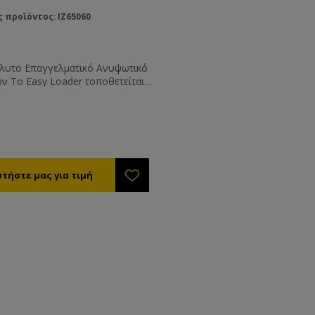
 προϊόντος: IZ65060
λυτο Επαγγελματικό Ανυψωτικό
ν Το Easy Loader τοποθετείται
ιοδήποτε φορτηγό ή σε
α. Λειτουργεί με τη μπαταρία
τοκινήτου. Καταλαμβάνει μόνο
της καρότσας, ενώ το ύψος του
ν κίνηση είναι 1,45 μ. και το
υ είναι μόνο 240 κιλά. Χάρη
ωτοποριακό αυτόματο σύστημα
τίωσης μπορεί να λειτουργήσει
ιοδήποτε έδαφος χωρίς να
ται να καταβάλετε εσείς ιδιαίτερη
θεια. Η δυνατότητα ανύψωσης
τα 125 κιλά και μπορεί να
 ταυτόχρονα 2 κυψέλες. Η
η του φορτίου γίνεται με
ικό φορέα σχεδιασμένο και
ευασμένο για μακρά και συνεχή
 Η κίνηση πάνω κάτω γίνεται από