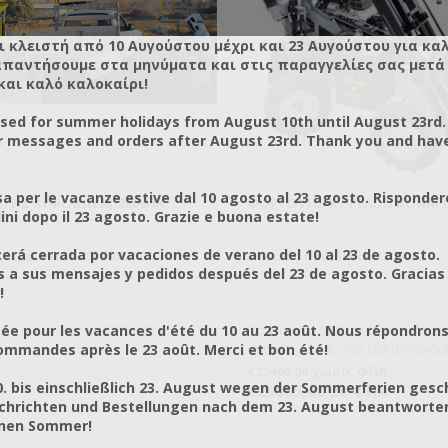
ι κλειστή από 10 Αυγούστου μέχρι και 23 Αυγούστου για κα
απαντήσουμε στα μηνύματα και στις παραγγελίες σας μετά τ
και καλό καλοκαίρι!
osed for summer holidays from August 10th until August 23rd.
r messages and orders after August 23rd. Thank you and hav
a per le vacanze estive dal 10 agosto al 23 agosto. Risponder
ΤΉΣ ΚΥΨΕΛΏΝ AJ-2006HR
ΦΟΡΤΩΤΉΣ ΚΥΨΕΛΏΝ BONAPI 
ni dopo il 23 agosto. Grazie e buona estate!
rá cerrada por vacaciones de verano del 10 al 23 de agosto.
 προϊόντος: AJ-2006HR
Κωδικός προϊόντος: IZ65052
a sus mensajes y pedidos después del 23 de agosto. Gracias
!
ής Κυψελών AJ-2006HR
Το Bonapi 500, δημιουργήθηκε
ée pour les vacances d'été du 10 au 23 août. Nous répondrons
αναπτύχθηκε από μελισσοκόμ
mmandes après le 23 août. Merci et bon été!
μελισσοκόμους. Αξιόπιστο, ευέ
€23440,00 χωρίς ΦΠΑ
εύκολο στην οδήγηση, το Bon
0. bis einschließlich 23. August wegen der Sommerferien gesc
€29065,60 με ΦΠΑ
έχει σχεδιαστεί για να μεταφέρ
chrichten und Bestellungen nach dem 23. August beantworten
σηκώνει κυψέλες μελισσών ή 
önen Sommer!
μελιού, ενώ μπορεί να μεταφε