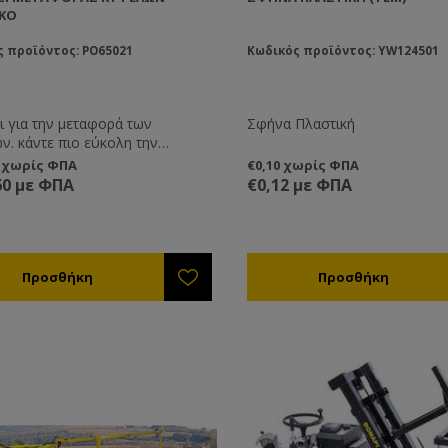
ΙΚΌ
 προϊόντος: PO65021
Κωδικός προϊόντος: YW124501
ι για την μεταφορά των
Σφήνα Πλαστική
ν. κάντε πιο εύκολη την
ρά κυψελών σας χωρίς βάρος.
0 χωρίς ΦΠΑ
€0,10 χωρίς ΦΠΑ
60 με ΦΠΑ
€0,12 με ΦΠΑ