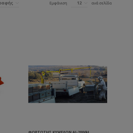
γραφής
12
Εμφάνιση
ανά σελίδα
ΦΟΡΤΩΤΉΣ ΚΥΨΕΛΏΝ AJ-2006H