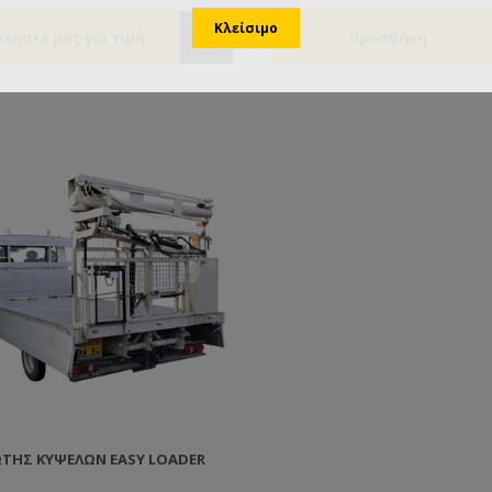
Pick-Up. Εύχρηστο και πολύ σ
μπορεί να χρησιμοποιηθεί στι
αποθήκες σας καθώς και στο
μελισσοκομείο σας. Ιδανικό γι
φορτία, το Bonapi 500 μπορεί
χειριστεί βάρος έως 500 κιλά.
βάρος είναι σχεδόν αμετάβλη
περίπου 600 κιλά, το πλάτος 
στα 1,20 μ. αλλά το μήκος αυξ
1,80 μ. σε 2,15 μ. Διακρίνεται για το
χαμηλό κέντρο βάρους, τους
ανεξάρτητους πίσω τροχούς π
προσδίδουν μεγάλη σταθερότη
πρόσφυση σε κάθε τύπο εδάφ
ΤΉΣ ΚΥΨΕΛΏΝ EASY LOADER