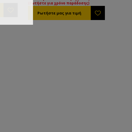
(Ρωτήστε για χρόνο παράδοσης)
ταθερό,
ς
α βαριά
 να
 Το κενό
το στα
παραμένει
άνεται από
ου του
τα και
ους.