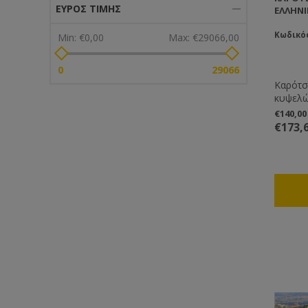
ΕΎΡΟΣ ΤΙΜΉΣ
ΕΛΛΗΝ
Κωδικός
Min:
€0,00
Max:
€29066,00
0
29066
Καρότσ
κυψελώ
μεταφο
€140,0
€173,