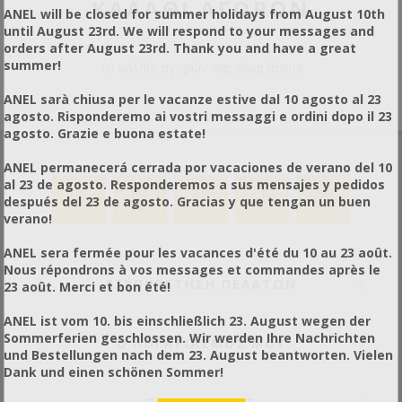
ΚΑΛΆΘΙ ΑΓΟΡΏΝ
ANEL will be closed for summer holidays from August 10th
until August 23rd. We will respond to your messages and
orders after August 23rd. Thank you and have a great
summer!
Το καλάθι αγορών σας είναι άδειο!
ANEL sarà chiusa per le vacanze estive dal 10 agosto al 23
agosto. Risponderemo ai vostri messaggi e ordini dopo il 23
agosto. Grazie e buona estate!
ANEL permanecerá cerrada por vacaciones de verano del 10
al 23 de agosto. Responderemos a sus mensajes y pedidos
después del 23 de agosto. Gracias y que tengan un buen
verano!
ANEL sera fermée pour les vacances d'été du 10 au 23 août.
Nous répondrons à vos messages et commandes après le
ΕΞΥΠΗΡΕΤΗΣΗ ΠΕΛΑΤΩΝ
23 août. Merci et bon été!
ANEL ist vom 10. bis einschließlich 23. August wegen der
Sommerferien geschlossen. Wir werden Ihre Nachrichten
Ο ΛΟΓΑΡΙΑΣΜΟΣ ΜΟΥ
und Bestellungen nach dem 23. August beantworten. Vielen
Dank und einen schönen Sommer!