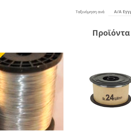
Α/Α Εγ
Ταξινόμηση ανά
Προϊόντα
%