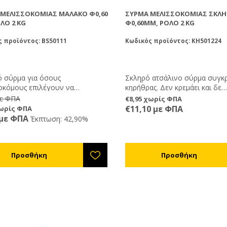
 ΜΕΛΙΣΣΟΚΟΜΊΑΣ ΜΑΛΑΚΌ Φ0,60
ΣΎΡΜΑ ΜΕΛΙΣΣΟΚΟΜΊΑΣ ΣΚΛΗ
ΛΌ 2 KG
Φ0,60MM, ΡΟΛΌ 2 KG
 προϊόντος: BS50111
Κωδικός προϊόντος: KH501224
 σύρμα για όσους
Σκληρό ατσάλινο σύρμα συγκ
οκόμους επιλέγουν να
κηρήθρας. Δεν κρεμάει και δε
ώνουν τα πλαίσιά τους στο χέρι
χαλαρώνει. Διατίθεται σε καρ
με ΦΠΑ
€8,95 χωρίς ΦΠΑ
ρίς τη χρήση συσκευής
2kg. Ιδανικό για χρήση μαζί με
€11,10 με ΦΠΑ
χωρίς ΦΠΑ
ωσης.
συσκευή συρμάτωσης PO5000
 με ΦΠΑ
Έκπτωση: 42,90%