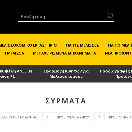
 ΜΕΛΙΣΣΟΚΟΜΙΚΌ ΕΡΓΑΣΤΉΡΙΟ
ΓΙΑ ΤΙΣ ΜΈΛΙΣΣΕΣ
ΓΙΑ ΤΟ ΜΕ
 ΤΗ ΜΈΛΙΣΣΑ
ΜΕΤΑΧΕΙΡΙΣΜΈΝΑ ΜΗΧΑΝΉΜΑΤΑ
ΝΈΑ ΠΡΟΪΌΝΤ
 Κυψέλη ANEL με
Εφαρμογή Κινητών για
Προδιαγραφές 
νωση PU
Μελισσοκόμους
Προϊόν
ΣΎΡΜΑΤΑ
ΛΙΣΣΟΚΟΜΙΚΌ ΕΡΓΑΣΤΉΡΙΟ
ΠΡΟΕΤΟΙΜΑΣΊΑ ΥΛΙΚΟΎ
ΠΡΟΕΤΟΙΜΑΣΊΑ 