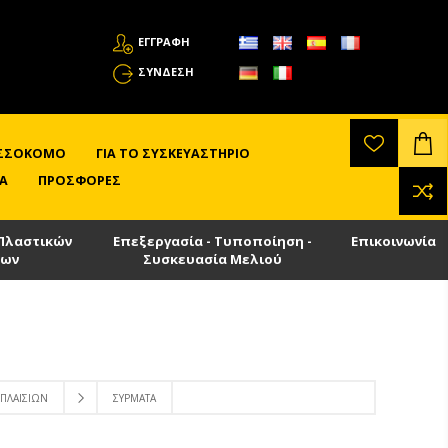
ΕΓΓΡΑΦΗ
ΣΎΝΔΕΣΗ
ΛΙΣΣΟΚΌΜΟ
ΓΙΑ ΤΟ ΣΥΣΚΕΥΑΣΤΉΡΙΟ
Α
ΠΡΟΣΦΟΡΈΣ
Πλαστικών
Επεξεργασία - Τυποποίηση -
Επικοινωνία
των
Συσκευασία Μελιού
ΠΛΑΙΣΊΩΝ
ΣΎΡΜΑΤΑ