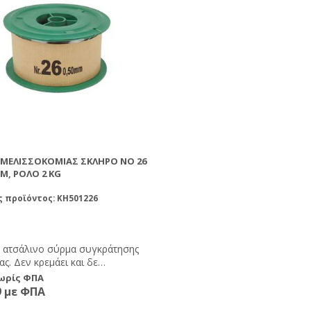
ΜΕΛΙΣΣΟΚΟΜΊΑΣ ΣΚΛΗΡΌ ΝΟ 26
M, ΡΟΛΌ 2 KG
ς προϊόντος: KH501226
 ατσάλινο σύρμα συγκράτησης
ς. Δεν κρεμάει και δε
ει. Διατίθεται σε καρούλια των
χωρίς ΦΠΑ
ανικό για χρήση μαζί με τη
9 με ΦΠΑ
ή συρμάτωσης PO50002.