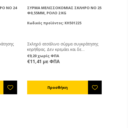
ΡΌ ΝΟ 24
ΣΎΡΜΑ ΜΕΛΙΣΣΟΚΟΜΊΑΣ ΣΚΛΗΡΌ ΝΟ 25
Φ0,55MM, ΡΟΛΌ 2 KG
Κωδικός προϊόντος: KH501225
ράτησης
Σκληρό ατσάλινο σύρμα συγκράτησης
κηρήθρας. Δεν κρεμάει και δε
ούλια των
χαλαρώνει. Διατίθεται σε καρούλια των
€9,20 χωρίς ΦΠΑ
 τη
2kg. Ιδανικό για χρήση μαζί με τη
€11,41 με ΦΠΑ
2.
συσκευή συρμάτωσης PO50002.