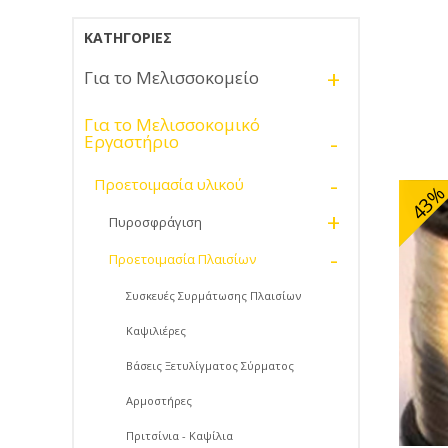
ΚΑΤΗΓΟΡΊΕΣ
+
Για το Μελισσοκομείο
Για το Μελισσοκομικό
-
Εργαστήριο
-
Προετοιμασία υλικού
43
+
Πυροσφράγιση
-
Προετοιμασία Πλαισίων
Συσκευές Συρμάτωσης Πλαισίων
Καψιλιέρες
Βάσεις Ξετυλίγματος Σύρματος
Αρμοστήρες
Πριτσίνια - Καψίλια