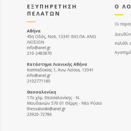
ΕΞΥΠΗΡΕΤΗΣΗ
Ο Λ
ΠΕΛΑΤΩΝ
Οι παρα
Αθήνα
Διευθύν
45η Οδός, Νο6, 13341 ΒΙΟ.ΠΑ. ΑΝΩ
ΛΙΟΣΙΩΝ
Καλάθι 
info@anel.gr
Αγαπημ
210-2483870
Kατάστημα Λιανικής Αθήνα
Καππαδοκίας 1, Άνω Λιόσια, 13341
info@anel.gr
2102771180
Θεσσαλονίκη
17ο χλμ. Θεσσαλονίκης - Ν.
Μουδανιών 570 01 Θέρμη - Νέο Ρύσιο
thessaloniki@anel.gr
23920-72786