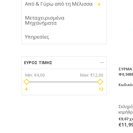
+
Από & Γύρω από τη Μέλισσα
Μεταχειρισμένα
Μηχανήματα
Υπηρεσίες
ΕΎΡΟΣ ΤΙΜΉΣ
ΣΎΡΜΑ 
Φ0,50M
Min:
€4,00
Max:
€12,00
Κωδικό
4
12
Σκληρό
κηρήθρα
χαλαρών
€9,67 
2kg. Ιδ
€11,9
συσκευ