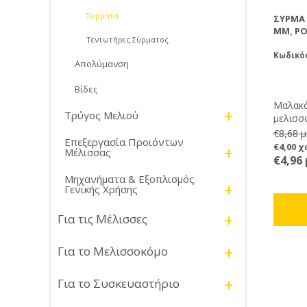
Σύρματα
ΣΎΡΜΑ
MM, ΡΟ
Τεντωτήρες Σύρματος
Κωδικός
Απολύμανση
Βίδες
Μαλακό
+
Τρύγος Μελιού
μελισσ
συρματ
€8,68 
Επεξεργασία Προιόντων
και χω
€4,00 
+
Μέλισσας
συρμάτ
€4,96
Μηχανήματα & Εξοπλισμός
+
Γενικής Χρήσης
+
Για τις Μέλισσες
+
Για το Μελισσοκόμο
+
Για το Συσκευαστήριο