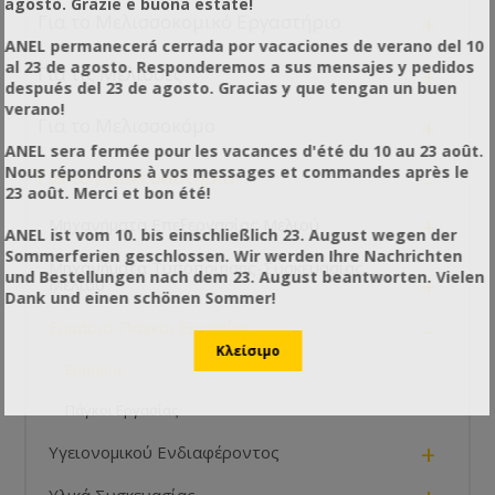
agosto. Grazie e buona estate!
+
Για το Μελισσοκομικό Εργαστήριο
ANEL permanecerá cerrada por vacaciones de verano del 10
al 23 de agosto. Responderemos a sus mensajes y pedidos
+
Για τις Μέλισσες
después del 23 de agosto. Gracias y que tengan un buen
verano!
+
Για το Μελισσοκόμο
ANEL sera fermée pour les vacances d'été du 10 au 23 août.
Nous répondrons à vos messages et commandes après le
-
Για το Συσκευαστήριο
23 août. Merci et bon été!
+
Μηχανήματα Επεξεργασίας Μελιού
ANEL ist vom 10. bis einschließlich 23. August wegen der
Sommerferien geschlossen. Wir werden Ihre Nachrichten
Μηχανήματα Τυποποίησης-Συσκευασίας
und Bestellungen nach dem 23. August beantworten. Vielen
+
Μελιού
Dank und einen schönen Sommer!
-
Ερμάρια-Πάγκοι Εργασίας
Ερμάρια
Πάγκοι Εργασίας
+
Υγειονομικού Ενδιαφέροντος