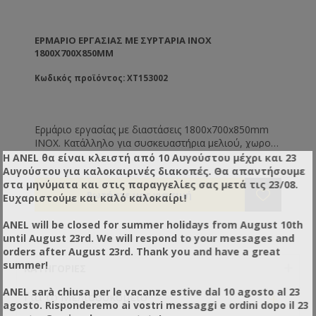
ΕΡΜΆΡΙΟ ΕΡΓΑΣΊΑΣ ΜΕ ΣΥΡΤΑΡΙΑ ΙΝΟΧ
1800X700X850MM
Κωδικός προϊόντος: XT153002
Ερμάριο εργασίας με διαστάσεις 1800x700x850mm
ΙΝΟΧ. Κατάλληλο για συσκευαστήρια μελιού, χωρούς
ζαχαροπλαστικής, εστίασης κτλ. Με 3 συρτάρια και 2
Η ANEL θα είναι κλειστή από 10 Αυγούστου μέχρι και 23
συρώμενες πόρτες για την αποθήκευση του
Αυγούστου για καλοκαιρινές διακοπές. Θα απαντήσουμε
εξοπλισμού. Για έναν τακτοποιημένο χώρο
στα μηνύματα και στις παραγγελίες σας μετά τις 23/08.
παραγωγής!
Ευχαριστούμε και καλό καλοκαίρι!
ANEL will be closed for summer holidays from August 10th
until August 23rd. We will respond to your messages and
orders after August 23rd. Thank you and have a great
summer!
ΚΑΤΗΓΟΡΊΕΣ
ANEL sarà chiusa per le vacanze estive dal 10 agosto al 23
+
Για το Μελισσοκομείο
agosto. Risponderemo ai vostri messaggi e ordini dopo il 23