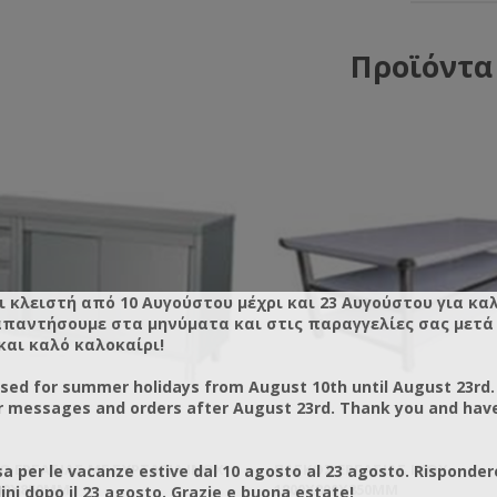
Προϊόντα
ι κλειστή από 10 Αυγούστου μέχρι και 23 Αυγούστου για κα
απαντήσουμε στα μηνύματα και στις παραγγελίες σας μετά τ
και καλό καλοκαίρι!
osed for summer holidays from August 10th until August 23rd.
r messages and orders after August 23rd. Thank you and hav
Ο ΕΡΓΑΣΊΑΣ ΜΕ ΣΥΡΤΑΡΙΑ ΙΝΟΧ
ΠΆΓΚΟΣ ΕΡΓΑΣΊΑΣ INOX
a per le vacanze estive dal 10 agosto al 23 agosto. Risponder
00X850MM
1800X800X850MM
ni dopo il 23 agosto. Grazie e buona estate!