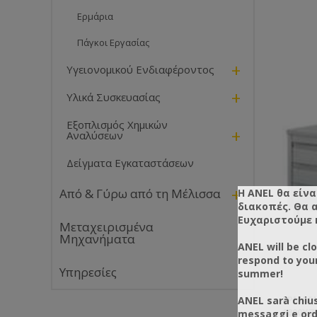
Ερμάρια
Πάγκοι Εργασίας
+
Υγειονομικού Ενδιαφέροντος
+
Υλικά Συσκευασίας
Εξοπλισμός Χημικών
+
Αναλύσεων
Δείγματα Εγκαταστάσεων
+
Από & Γύρω από τη Μέλισσα
Η ANEL θα είνα
διακοπές. Θα 
Ευχαριστούμε 
Μεταχειρισμένα
Μηχανήματα
ANEL will be cl
respond to you
Υπηρεσίες
summer!
ΕΡΜΆΡΙ
ANEL sarà chius
1800X7
messaggi e ordi