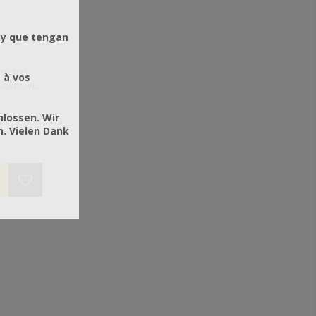
 y que tengan
τάσεις
 à vos
ικής,
υς
hlossen. Wir
 ράφια.
. Vielen Dank