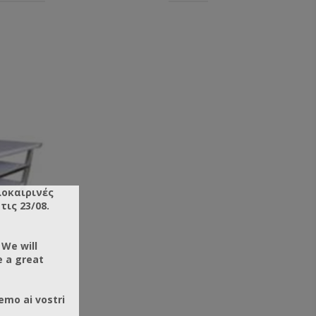
λοκαιρινές
ις 23/08.
 We will
e a great
emo ai vostri