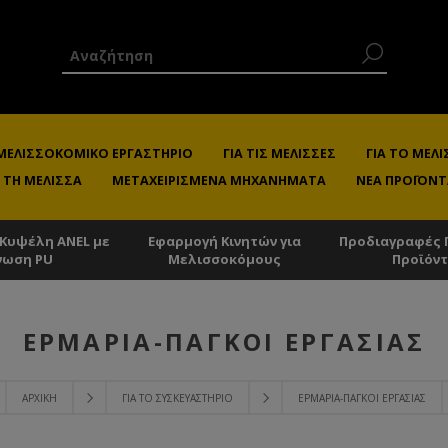
 ΜΕΛΙΣΣΟΚΟΜΙΚΌ ΕΡΓΑΣΤΉΡΙΟ
ΓΙΑ ΤΙΣ ΜΈΛΙΣΣΕΣ
ΓΙΑ ΤΟ ΜΕ
 ΤΗ ΜΈΛΙΣΣΑ
ΜΕΤΑΧΕΙΡΙΣΜΈΝΑ ΜΗΧΑΝΉΜΑΤΑ
ΝΈΑ ΠΡΟΪΌΝΤ
 Κυψέλη ANEL με
Εφαρμογή Κινητών για
Προδιαγραφές 
νωση PU
Μελισσοκόμους
Προϊόν
ΕΡΜΆΡΙΑ-ΠΆΓΚΟΙ ΕΡΓΑΣΊΑΣ
ΑΡΧΙΚΉ
ΓΙΑ ΤΟ ΣΥΣΚΕΥΑΣΤΉΡΙΟ
ΕΡΜΆΡΙΑ-ΠΆΓΚΟΙ ΕΡΓΑΣΊΑΣ