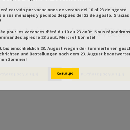
 προϊόντος: XT153002
Κωδικός προϊόντος: ΧΤ153001
rá cerrada por vacaciones de verano del 10 al 23 de agosto.
a sus mensajes y pedidos después del 23 de agosto. Gracias
!
 εργασίας με διαστάσεις
Πάγκος εργασίας INOX με διασ
ée pour les vacances d'été du 10 au 23 août. Nous répondrons
00x850mm ΙΝΟΧ. Κατάλληλο για
1800x800x850mm είναι κατάλληλος για
mmandes après le 23 août. Merci et bon été!
αστήρια μελιού, χωρούς
χώρους εστίασης, ζαχαροπλαστ
λαστικής, εστίασης κτλ. Με 3
συσκευαστήρια μελιού, χώρο
0. bis einschließlich 23. August wegen der Sommerferien gesc
α και 2 συρώμενες πόρτες για
παραγωγής. Αποτελείται από 3
chrichten und Bestellungen nach dem 23. August beantworten
οθήκευση του εξοπλισμού. Για
önen Sommer!
ακτοποιημένο χώρο παραγωγής!