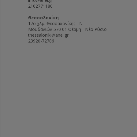
info@anel.gr
2102771180
Θεσσαλονίκη
17ο χλμ. Θεσσαλονίκης - Ν.
Μουδανιών 570 01 Θέρμη - Νέο Ρύσιο
thessaloniki@anel.gr
23920-72786