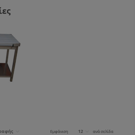
ίες
ς
γραφής
12
Εμφάνιση
ανά σελίδα