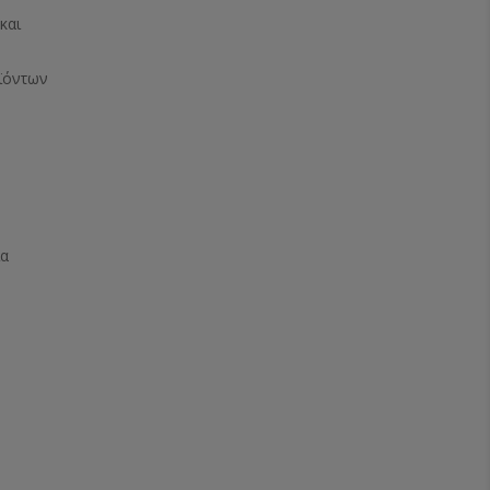
και
ϊόντων
ία