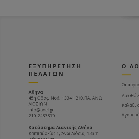
ΕΞΥΠΗΡΕΤΗΣΗ
Ο Λ
ΠΕΛΑΤΩΝ
Οι παρα
Αθήνα
Διευθύν
45η Οδός, Νο6, 13341 ΒΙΟ.ΠΑ. ΑΝΩ
ΛΙΟΣΙΩΝ
Καλάθι 
info@anel.gr
Αγαπημ
210-2483870
Kατάστημα Λιανικής Αθήνα
Καππαδοκίας 1, Άνω Λιόσια, 13341