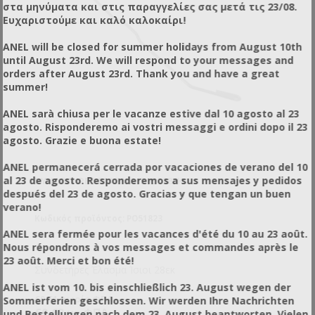
στα μηνύματα και στις παραγγελίες σας μετά τις 23/08.
Ευχαριστούμε και καλό καλοκαίρι!
ANEL will be closed for summer holidays from August 10th
until August 23rd. We will respond to your messages and
orders after August 23rd. Thank you and have a great
summer!
ANEL sarà chiusa per le vacanze estive dal 10 agosto al 23
agosto. Risponderemo ai vostri messaggi e ordini dopo il 23
agosto. Grazie e buona estate!
ANEL permanecerá cerrada por vacaciones de verano del 10
al 23 de agosto. Responderemos a sus mensajes y pedidos
ΣΥΝΔΕΤΉΡΕΣ ΈΛΑΣΜΑ ΊΣΙΟΙ 28ΕΚ
después del 23 de agosto. Gracias y que tengan un buen
verano!
Κωδικός προϊόντος: PO51823
ANEL sera fermée pour les vacances d'été du 10 au 23 août.
Nous répondrons à vos messages et commandes après le
23 août. Merci et bon été!
Συνδετήρες Έλασμα Ίσιοι 28εκ
ANEL ist vom 10. bis einschließlich 23. August wegen der
€0,51 χωρίς ΦΠΑ
Sommerferien geschlossen. Wir werden Ihre Nachrichten
€0,63 με ΦΠΑ
und Bestellungen nach dem 23. August beantworten. Vielen