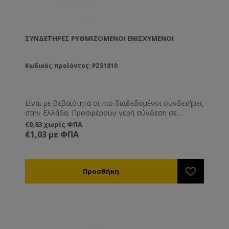
ΣΥΝΔΕΤΉΡΕΣ ΡΥΘΜΙΖΌΜΕΝΟΙ ΕΝΙΣΧΥΜΈΝΟΙ
Κωδικός προϊόντος: PZ51810
Είναι με βεβαιότητα οι πιο διαδεδομένοι συνδετήρες
στην Ελλάδα. Προσφέρουν γερή σύνδεση σε
πατώματα, βάσεις και καπάκι, ενώ ρυθμίζονται σε
€0,83 χωρίς ΦΠΑ
ύψος. Κατασκευασμένοι από γαλβανισμένο
€1,03 με ΦΠΑ
σίδερο.Ελληνικής κατασκευής.