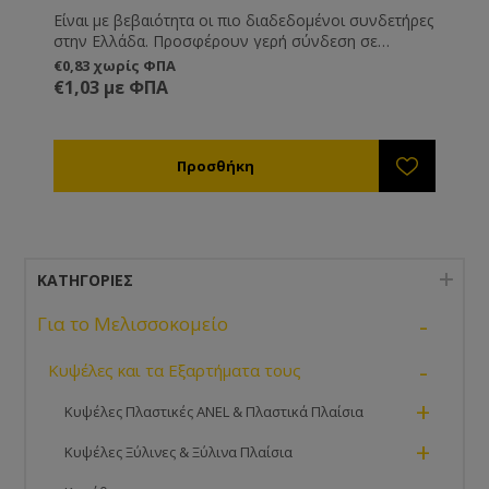
Είναι με βεβαιότητα οι πιο διαδεδομένοι συνδετήρες
στην Ελλάδα. Προσφέρουν γερή σύνδεση σε
πατώματα, βάσεις και καπάκι, ενώ ρυθμίζονται σε
€0,83 χωρίς ΦΠΑ
ύψος. Κατασκευασμένοι από γαλβανισμένο
€1,03 με ΦΠΑ
σίδερο.Ελληνικής κατασκευής .Ιδανικοί για του
κινητούς πάτους ANEL.
ΚΑΤΗΓΟΡΊΕΣ
-
Για το Μελισσοκομείο
-
Κυψέλες και τα Εξαρτήματα τους
+
Κυψέλες Πλαστικές ANEL & Πλαστικά Πλαίσια
+
Κυψέλες Ξύλινες & Ξύλινα Πλαίσια