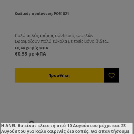
Κωδικός προϊόντος: PO51821
Πολύ απλός τρόπος σύνδεσης κυψελών.
Εφαρμόζουν πολύ εύκολα με τρείς μόνο βίδες.
Ιδανικοί για όσους έχουν ξύλινες κινητές βάσεις
€0,44 χωρίς ΦΠΑ
αφού εφαρμόζονται στα πλαϊνά μέρη της κυψέλης και
€0,55 με ΦΠΑ
όχι εμπρός-πίσω. Γαλβανισμένοι για μεγάλη αντοχή
στη διάβρωση.
Η ANEL θα είναι κλειστή από 10 Αυγούστου μέχρι και 23
Αυγούστου για καλοκαιρινές διακοπές. Θα απαντήσουμε