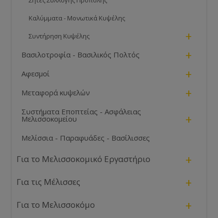
Σήτες Συλλογής Πρόπολης
Καλύμματα - Μονωτικά Κυψέλης
+
Συντήρηση Κυψέλης
+
Βασιλοτροφία - Βασιλικός Πολτός
+
Αφεσμοί
+
Μεταφορά κυψελών
Συστήματα Εποπτείας - Ασφάλειας
+
Μελισσοκομείου
Μελίσσια - Παραφυάδες - Βασίλισσες
+
Για το Μελισσοκομικό Εργαστήριο
+
Για τις Μέλισσες
+
Για το Μελισσοκόμο