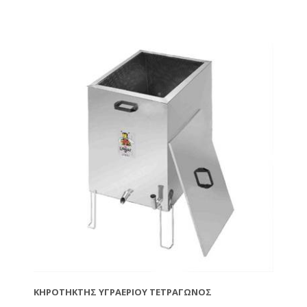
σας . Αφαιρέστε πρώτα τη σήτα για να έχουν καλή
επαφή τα απολεπίσματα με τα τοιχώματα και τον
πάτο του κηροτήκτη. Θερμαίνεται με εστία αερίου
προπανίου, βουτανίου ή μίγματά τους. Δε
συμπεριλαμβάνεται εστία αερίου. Μην κόβετε τα
σύρματα από τα πλαίσια! Μπορείτε με τη βοήθεια
του τεντωτήρα σύρματος ref.BS50200 να τα
τεντώσετε σε 5 δευτερόλεπτα!!!
ΚΗΡΟΤΉΚΤΗΣ ΥΓΡΑΕΡΊΟΥ ΤΕΤΡΆΓΩΝΟΣ