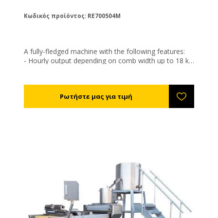
Κωδικός προϊόντος: RE700504M
Α fully-fledged machine with the following features:
- Hourly output depending on comb width up to 18 kg
per hour with "Dadant" dimension (correspondingly
less for narrower comb widths).
- Roller width/length 400 mm, e.g. for a line with the
dimensions Deutsch- Normal, Zander or Dadant.
- Standard cell size 5,4 mm (+/- 0,05 mm). Any other
cell size is available at extra cost. Should the rollers be
damaged, they can be repaired at a reasonable price.
No new purchase necessary!
- Wax melting tank with 70 litres capacity (without
residual wax quantity) and 3 KW heating capacity, 3-
walled with thermal insulation for low power
consumption. No danger due to hot surface as with
2-walled tanks.
- Electronically adjustable speed for variable working
speed.
- The transport roller can be adjusted separately
mechanically for correct tension. This prevents the