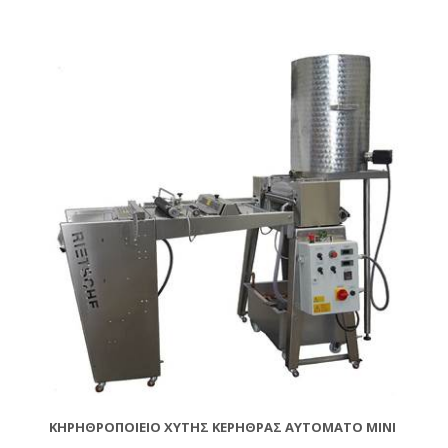
να αφαιρεθούν τα σύρματα από τα πλαίσια. Το
χαλάρωμα του σύρματος είναι φυσικό αποτέλεσμα,
μπορείτε όμως με τη βοήθεια του Τεντωτήρα
Σύρματος ref.BS50200 να τα τεντώσετε σε λίγα
δευτερόλεπτα.
ΚΗΡΗΘΡΟΠΟΙΕΊΟ ΧΥΤΉΣ ΚΕΡΉΘΡΑΣ ΑΥΤΌΜΑΤΟ MINI