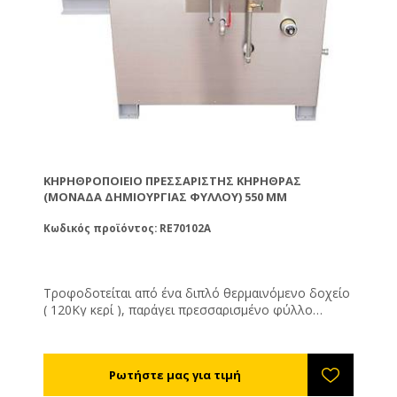
ΚΗΡΗΘΡΟΠΟΙΕΊΟ ΠΡΕΣΣΑΡΙΣΤΉΣ ΚΗΡΉΘΡΑΣ
(ΜΟΝΆΔΑ ΔΗΜΙΟΥΡΓΊΑΣ ΦΎΛΛΟΥ) 550 MM
Κωδικός προϊόντος: RE70102A
Τροφοδοτείται από ένα διπλό θερμαινόμενο δοχείο
( 120Κγ κερί ), παράγει πρεσσαρισμένο φύλλο
πάχους 3mm το οποίο μαζεύει σε ρολό στο
τελείωμά του. Μαζί με τη μονάδα Τυπώματος Κοπής
και Στοίβαξης φτάνει σε δυναμικότητα έως και 50 Κγ/
ωρα.