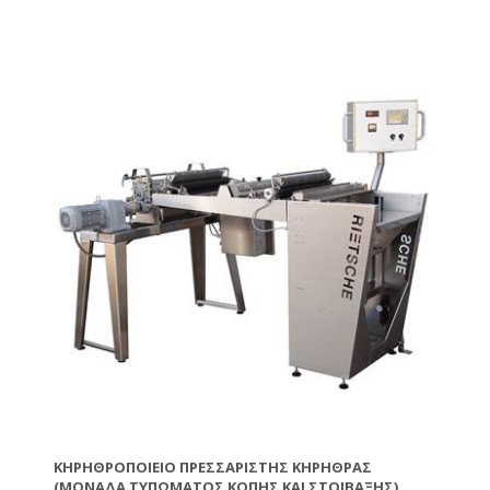
-Dimensions: Width: 0,69-1,3 m, length folded up: 1,6
m, length assembled: 2,1 m, height (incl. 70 l inlet
tank): 1,96 m.
-A special version 25 cm lower by a smaller, 40 l inlet
tank is possible without surcharge!
ΚΗΡΗΘΡΟΠΟΙΕΊΟ ΠΡΕΣΣΑΡΙΣΤΉΣ ΚΗΡΉΘΡΑΣ
(ΜΟΝΆΔΑ ΤΥΠΏΜΑΤΟΣ ΚΟΠΉΣ ΚΑΙ ΣΤΟΊΒΑΞΗΣ)