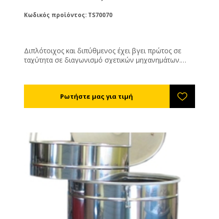
Κωδικός προϊόντος: TS70070
Διπλότοιχος και διπύθμενος έχει βγει πρώτος σε
ταχύτητα σε διαγωνισμό σχετικών μηχανημάτων.
Διαθέτει κινητή σήτα η οποία εξυπηρετεί πολύ στο
άδειασμα του μηχανήματος. Το ρευστοποιημένο κερί
περνάει μέσα από ένα πανί ή τσουβάλι που βάζετε
στον πάτο της σήτας και φιλτράρεται. Μπορείτε να το
χρησιμοποιήσετε για να λιώσετε τα απολεπίσματά
σας. Αφαιρέστε πρώτα τη σήτα για να έχουν καλή
επαφή τα απολεπίσματα με τα τοιχώματα και τον
πάτο του κηροτήκτη. Θερμαίνεται με εστία αερίου
προπανίου, βουτανίου ή μίγματά τους. Δε
συμπεριλαμβάνεται εστία αερίου.