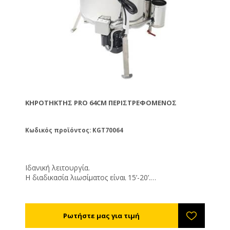
ΚΗΡΟΤΉΚΤΗΣ PRO 64CM ΠΕΡΙΣΤΡΕΦΌΜΕΝΟΣ
Κωδικός προϊόντος: KGT70064
Ιδανική λειτουργία.
Η διαδικασία λιωσίματος είναι 15’-20’.
Φυσική απολύμανση των πλαισίων.
Χωρίς υπολείμματα κεριού στα πλαίσια. Πολύ εύκολο
στην χρήση.
Ισχύς: 3250W
Διάμετρος: 64εκ