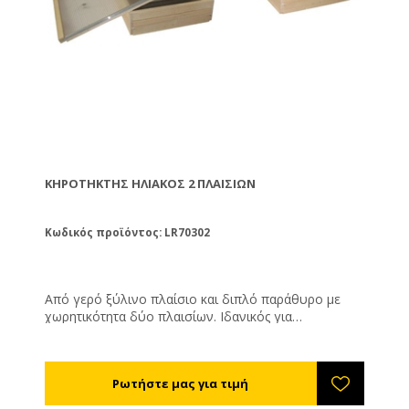
Ισχύς θερμαντήρα: 2.500 W - τάση: 230 V ~ 50 Hz -
χωρητικότητα δεξαμενής ατμού: 14 λίτρα - πηγή
ενέργειας: ηλεκτρική ενέργεια - υλικό: ανοξείδωτο
ατσάλι EN 1.4301/AISI 304
ΚΗΡΟΤΉΚΤΗΣ ΗΛΙΑΚΌΣ 2 ΠΛΑΙΣΊΩΝ
Κωδικός προϊόντος: LR70302
Από γερό ξύλινο πλαίσιο και διπλό παράθυρο με
χωρητικότητα δύο πλαισίων. Ιδανικός για
ερασιτέχνες μελισσοκόμους, αυτός ο κηροτήκτης
παγιδεύει την ηλιακή ακτινοβολία και αυξάνει την
θερμοκρασία στο εσωτερικό του ώστε οι κηρήθρες
των πλαισίων να λιώσουν και να βγουν από την
ειδική έξοδο εξοπλισμένη με φίλτρο. Συλλέγονται