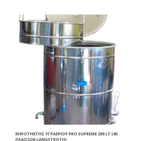
σε ένα μικρό δίσκο. Το κερί που παράγεται με αυτή
τη μέθοδο είναι άριστης ποιότητας και έχει υποστεί
φυσική λεύκανση από τον ήλιο. Διατίθεται και με
περιστρεφόμενη βάση.
ΚΗΡΟΤΉΚΤΗΣ ΥΓΡΑΕΡΊΟΥ PRO SUPREME 200 LT (40
ΠΛΑΙΣΊΩΝ LANGSTROTH)