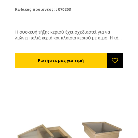
Κωδικός προϊόντος: LR70203
Η συσκευή τήξης κεριού έχει σχεδιαστεί για να
λιώνει παλιά κεριά και πλαίσια κεριού με ατμό. Η τήξη
των κεριών με ατμό είναι γρήγορη, εύκολη και
αποτελεσματική. Το νερό δεν θερμαίνεται στη
συσκευή τήξης, αλλά σε ένα ξεχωριστό δοχείο που
βρίσκεται κάτω από τον πυθμένα της συσκευής
τήξης. Αυτό μειώνει τον χρόνο θέρμανσης του
νερού. Η δεξαμενή είναι μονωμένη και
προστατεύεται από φύλλα από ανοξείδωτο χάλυβα,
η οποία μειώνει τις απώλειες θερμότητας και το
χρόνο τήξης των κεριών. ΧΩΡΗΤΙΚΟΤΗΤΑ = 30 - 35
κηρήθρες μελιού (ανάλογα με τις διαστάσεις των
κηρηθρών μελιού) Χρόνος για να ζεσταθεί το νερό
στον ατμό + περίπου 30 λεπτά (ανάλογα με την
ηλικία των κεριών) Συνιστάται για μελισσοκόμους με
50+ αποικίες μελισσών. Τεχνικά χαρακτηριστικά -
διάμετρος: μέσα 63 cm, έξω 66 cm - χωρητικότητα:
30-35 πλαισιών(ανάλογα με το μέγεθος των κεριών)
- εσωτερικό ύψος: 49 cm - συνολικό ύψος: 90 cm -