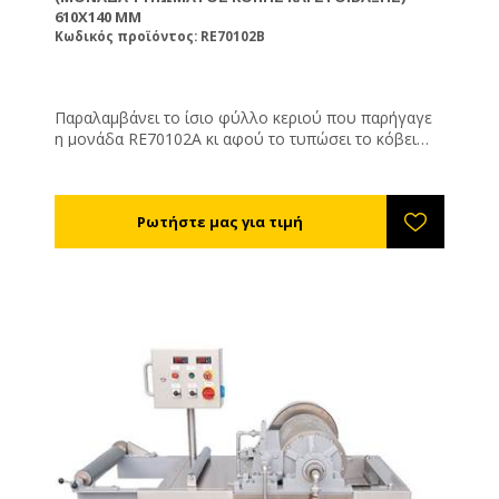
610X140 MM
Κωδικός προϊόντος: RE70102B
Παραλαμβάνει το ίσιο φύλλο κεριού που παρήγαγε
η μονάδα RE70102A κι αφού το τυπώσει το κόβει
στο επιθυμητό φάρδος ( Μηχανικά ) και μήκος (
ψηφιακά ) και στοιβάζει το ένα κομμένο φύλλο
έτοιμης τεχνητής κηρήθρας πάνω στο άλλο. Όταν
φτάσει στον επιθυμητό κύκλο παραγωγής παράγει
ένα διακριτικό ήχο. Μαζί με το μηχάνημα παραγωγής
φύλλου φτάνει σε δυναμικότητα έως και 50 Κγ/ωρα.