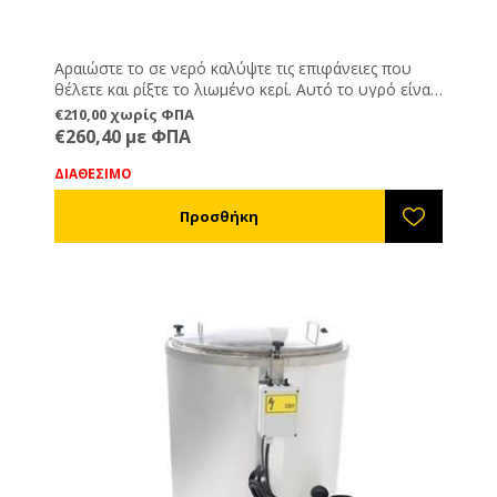
Αραιώστε το σε νερό καλύψτε τις επιφάνειες που
θέλετε και ρίξτε το λιωμένο κερί. Αυτό το υγρό είναι
καλύτερο από οτιδήποτε άλλο και κάνει αδύνατη την
€210,00 χωρίς ΦΠΑ
πρόσφυση του κεριού πάνω στις επιφάνειες. Το
€260,40 με ΦΠΑ
ενδεδειγμένο για τη χρήση με τα αυτόματα
κηρηθροποιεία.
ΔΙΑΘΕΣΙΜΟ