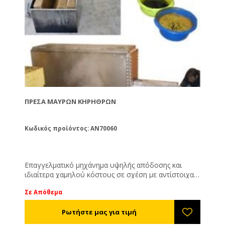
ΠΡΈΣΑ ΜΑΎΡΩΝ ΚΗΡΗΘΡΏΝ
Κωδικός προϊόντος: AN70060
Επαγγελματικό μηχάνημα υψηλής απόδοσης και
ιδιαίτερα χαμηλού κόστους σε σχέση με αντίστοιχα.
Χρειάζεται παροχή ατμού για να λειτουργήσει.
Σε Απόθεμα
Απολυμαίνει τα πλαίσια καθώς φτάνει σε
θερμοκρασία 140 C°. Χωρητικότητα μέχρι 200
πλαίσια. Αποδίδει κατά μέσο όρο 120 g/μαύρη
κηρήθρα (Langstroth εμβρυοθαλάμου). Δε χρειάζεται