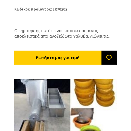
Κωδικός προϊόντος: LR70202
Ο κηροτήκτης αυτός είναι κατασκευασμένος
αποκλειστικά από ανοξείδωτο χάλυβα. Λιώνει τις
κηρήθρες σε καθαρό κερί καθώς και τα απολεπίσματα
σας. Λειτουργεί με εστία υγραερίου και ατμό για αυτό
πρέπει να είναι συνέχεια παρόν το νερό στον πάτο
του κηροτήκτη. Όταν το νερό βράζει οι ατμοί θα
λιώσουν τις κηρήθρες σας και το κερί θα τρέξει κάτω
από την σήτα αποστράγγισης ενώ παράλληλα τα
πλαίσια σας θα απολυμαίνονται. Εστία υγραερίου
δεν συμπεριλαμβάνεται. Η έξοδος μπορεί να
σφραγιστεί ώστε να τον χρησιμοποιήσετε μόνο για
απολύμανση. Χωριτικότητα περίπου 20 πλαισίων
Διαστάσεις: 60 x 40 x 82 cm, εσωτερικό: 33 x 53 x 49
cm.