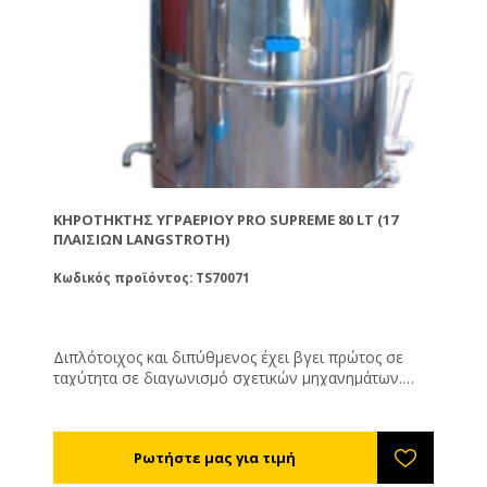
ΚΗΡΟΤΉΚΤΗΣ ΥΓΡΑΕΡΊΟΥ PRO SUPREME 80 LT (17
ΠΛΑΙΣΊΩΝ LANGSTROTH)
Κωδικός προϊόντος: TS70071
Διπλότοιχος και διπύθμενος έχει βγει πρώτος σε
ταχύτητα σε διαγωνισμό σχετικών μηχανημάτων.
Διαθέτει κινητή σήτα η οποία εξυπηρετεί πολύ στο
άδειασμα του μηχανήματος. Το ρευστοποιημένο κερί
περνάει μέσα από ένα πανί ή τσουβάλι που βάζετε
στον πάτο της σήτας και φιλτράρεται. Μπορείτε να το
χρησιμοποιήσετε για να λιώσετε τα απολεπίσματά