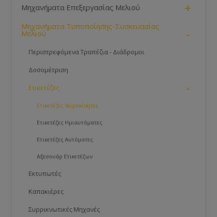
+
Μηχανήματα Επεξεργασίας Μελιού
Μηχανήματα Τυποποίησης-Συσκευασίας
-
Μελιού
Περιστρεφόμενα Τραπέζια - Διάδρομοι
Δοσομέτριση
-
Ετικετέζες
Ετικετέζες Χειροκίνητες
Ετικετέζες Ημιαυτόματες
Ετικετέζες Αυτόματες
Αξεσουάρ Ετικετέζων
Εκτυπωτές
Καπακιέρες
Συρρικνωτικές Μηχανές