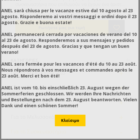
συσκευαστήρια που επιθυμούν να έχουν ένα άριστα
συσκευασμένο προϊόν. Απλή κατασκευή, δεν απαιτεί
ANEL sarà chiusa per le vacanze estive dal 10 agosto al 23
ρεύμα. Η ετικέτα ξετυλίγεται και κολλιέται στο βάζο
agosto. Risponderemo ai vostri messaggi e ordini dopo il 23
ενώ ταυτόχρονα μαζεύεται το άδειο χαρτί. Αυτά με
agosto. Grazie e buona estate!
την ταυτόχρονη κίνηση του βάζου με το ένα χέρι και
του μοχλού ξετυλίγματος με το άλλο . Έτσι οι
ANEL permanecerá cerrada por vacaciones de verano del 10
ετικέτες σας θα είναι κολλημένες ίσια στα βάζα σας.
al 23 de agosto. Responderemos a sus mensajes y pedidos
Για όλους τους τύπους των βάζων. Περιορισμός
después del 23 de agosto. Gracias y que tengan un buen
ύψους ετικέτας 14 cm.
verano!
ΚΑΤΗΓΟΡΊΕΣ
ANEL sera fermée pour les vacances d'été du 10 au 23 août.
Nous répondrons à vos messages et commandes après le
+
Για το Μελισσοκομείο
23 août. Merci et bon été!
+
Για το Μελισσοκομικό Εργαστήριο
ANEL ist vom 10. bis einschließlich 23. August wegen der
Sommerferien geschlossen. Wir werden Ihre Nachrichten
und Bestellungen nach dem 23. August beantworten. Vielen
+
Για τις Μέλισσες
Dank und einen schönen Sommer!
+
Για το Μελισσοκόμο
-
Για το Συσκευαστήριο