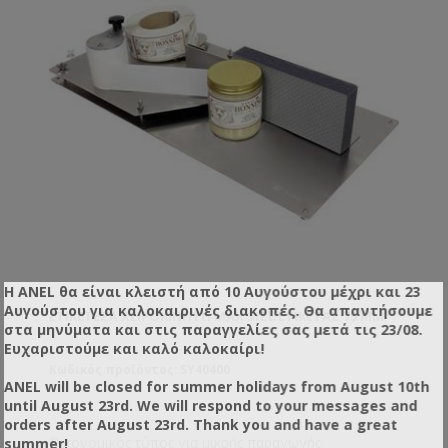
Η ANEL θα είναι κλειστή από 10 Αυγούστου μέχρι και 23
Αυγούστου για καλοκαιρινές διακοπές. Θα απαντήσουμε
ΕΤΙΚΕΤΈΖΑ ΧΕΙΡΟΚΊΝΗΤΗ MAX SIZE ΕΤΙΚΈΤΑΣ 75 MM
στα μηνύματα και στις παραγγελίες σας μετά τις 23/08.
Ευχαριστούμε και καλό καλοκαίρι!
Κωδικός προϊόντος: SY40400
ANEL will be closed for summer holidays from August 10th
until August 23rd. We will respond to your messages and
orders after August 23rd. Thank you and have a great
Οικονομικός τύπος για μικρής παραγωγής
summer!