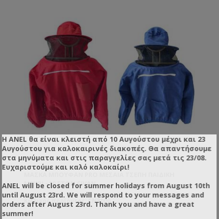
Η ANEL θα είναι κλειστή από 10 Αυγούστου μέχρι και 23
Αυγούστου για καλοκαιρινές διακοπές. Θα απαντήσουμε
στα μηνύματα και στις παραγγελίες σας μετά τις 23/08.
Ευχαριστούμε και καλό καλοκαίρι!
ΜΆΣΚΑ ΜΠΟΥΦΆΝ PRO ΜΕΣΑΊΑ ΤΣΈΠΗ ΠΑΙΔΙΚΉ
ΜΈΧΡΙ ~10 ΕΤΏΝ CIVAN
ANEL will be closed for summer holidays from August 10th
until August 23rd. We will respond to your messages and
Κωδικός προϊόντος: CN8000
orders after August 23rd. Thank you and have a great
summer!