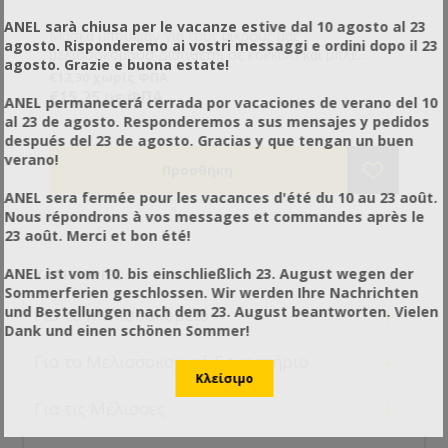
ANEL sarà chiusa per le vacanze estive dal 10 agosto al 23
Μάσκα μπουφάν για τους μικρούς μας
agosto. Risponderemo ai vostri messaggi e ordini dopo il 23
μελισσοκόμους! Διατίθεται σε κόκκινο και μπλε
agosto. Grazie e buona estate!
χρώμα. Διαθέτει μία μεγάλη τσέπη στο ύψος της
€12,30 χωρίς ΦΠΑ
κοιλιάς.
€15,25 με ΦΠΑ
ANEL permanecerá cerrada por vacaciones de verano del 10
al 23 de agosto. Responderemos a sus mensajes y pedidos
después del 23 de agosto. Gracias y que tengan un buen
verano!
ANEL sera fermée pour les vacances d'été du 10 au 23 août.
Nous répondrons à vos messages et commandes après le
23 août. Merci et bon été!
ANEL ist vom 10. bis einschließlich 23. August wegen der
ΚΑΤΗΓΟΡΊΕΣ
Sommerferien geschlossen. Wir werden Ihre Nachrichten
+
und Bestellungen nach dem 23. August beantworten. Vielen
Για το Μελισσοκομείο
Dank und einen schönen Sommer!
+
Για το Μελισσοκομικό Εργαστήριο
+
Για τις Μέλισσες