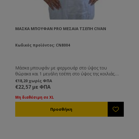
ΜΆΣΚΑ ΜΠΟΥΦΆΝ PRO ΜΕΣΑΊΑ ΤΣΈΠΗ CIVAN
Κωδικός προϊόντος: CN8004
Μάσκα μπουφάν με φερμουάρ στο ύψος του
θώρακα και 1 μεγάλη τσέπη στο ύψος της κοιλιάς.
Διατίθεται σε μεγέθη M, L XL και XXL.
€18,20 χωρίς ΦΠΑ
€22,57 με ΦΠΑ
Μη διαθέσιμη σε XL