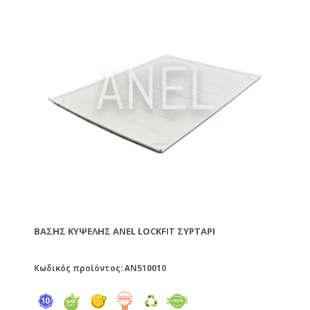
ΒΆΣΗΣ ΚΥΨΈΛΗΣ ANEL LOCKFIT ΣΥΡΤΆΡΙ
Κωδικός προϊόντος: AN510010