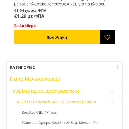
με τους πλαστικούς πάτους ANEL για να κλείσει
τελείως την είσοδο της κυψέλης.
€1,04 χωρίς ΦΠΑ
€1,29 με ΦΠΑ
Σε Απόθεμα
ΚΑΤΗΓΟΡΊΕΣ
-
Για το Μελισσοκομείο
-
Κυψέλες και τα Εξαρτήματα τους
-
Κυψέλες Πλαστικές ANEL & Πλαστικά Πλαίσια
Κυψέλες ANEL Πλήρεις
Πλαστικοί Όροφοι Κυψέλης ANEL με Μόνωση PU