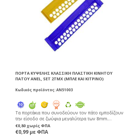
ΠΌΡΤΑ ΚΥΨΈΛΗΣ ΚΛΑΣΣΙΚΗ ΠΛΑΣΤΙΚΉ ΚΙΝΗΤΟΎ
ΠΆΤΟΥ ANEL, SET 2ΤΜΧ (ΜΠΛΈ ΚΑΙ ΚΊΤΡΙΝΟ)
Κωδικός προϊόντος: AN51003
Τα πορτάκια που συνοδεύουν τον πάτο εμποδίζουν
την είσοδο σε ζωύφια μεγαλύτερα των 8mm.
Προστατεύουν ακόμα και από τις μικρές κίτρινες
€0,80 χωρίς ΦΠΑ
σφήκες γιατί δίνουν την ευκαιρία στις εργάτριες να
€0,99 με ΦΠΑ
αμυνθούν από "οχυρωμένη" θέση τους εχθρούς.