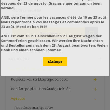
Είναι γνωστό πως οι αφεσμοί - σμάρια προτιμούν να
después del 23 de agosto. Gracias y que tengan un buen
εγκαθίστανται σε ψηλά σημεία . Αυτό κάνει τη
verano!
συλλογή τους δύσκολη. Εδώ δίνει λύση ο Σάκος
€22,00 χωρίς ΦΠΑ
Συλλογής Αφεσμών!
€27,28 με ΦΠΑ
ANEL sera fermée pour les vacances d'été du 10 au 23 août.
Nous répondrons à vos messages et commandes après le
23 août. Merci et bon été!
ANEL ist vom 10. bis einschließlich 23. August wegen der
Sommerferien geschlossen. Wir werden Ihre Nachrichten
und Bestellungen nach dem 23. August beantworten. Vielen
Dank und einen schönen Sommer!
ΚΑΤΗΓΟΡΊΕΣ
-
Για το Μελισσοκομείο
+
Κυψέλες και τα Εξαρτήματα τους
+
Βασιλοτροφία - Βασιλικός Πολτός
-
Αφεσμοί
Προσελκυστικά Αφεσμών