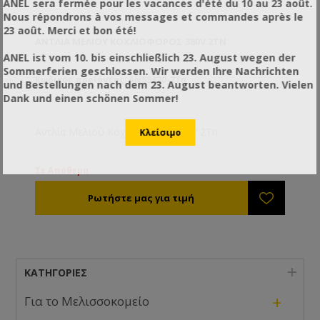
ANEL sera fermée pour les vacances d'été du 10 au 23 août.
Nous répondrons à vos messages et commandes après le
23 août. Merci et bon été!
ΑΝΤΛΊΑ ΜΕΛΙΟΎ ΚΟΧΛΙΟΦΌΡΟΣ 380V 2TN
ANEL ist vom 10. bis einschließlich 23. August wegen der
Sommerferien geschlossen. Wir werden Ihre Nachrichten
Κωδικός προϊόντος: AN55320-2Tn
und Bestellungen nach dem 23. August beantworten. Vielen
Dank und einen schönen Sommer!
Αντλία Μελιού Κοχλιοφόρος 380V 2Tn
Σε Απόθεμα
ΚΑΤΗΓΟΡΊΕΣ
+
Για το Μελισσοκομείο