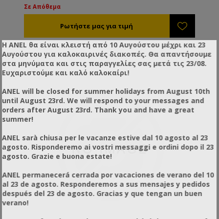
Σε Απόθεμα
ακραίες συνθήκες (κρύο μέλι με χαμηλή υγρασία). Η
άντληση γίνεται προς τα εμπρός. Ασφαλισμένη σε
ανοξείδωτο πλαίσιο, έτοιμη για να εξοπλιστεί με
φίλτρο ref.XD55400 τελικού σταδίου, έτσι ώστε να
Η ANEL θα είναι κλειστή από 10 Αυγούστου μέχρι και 23
επιτύχετε ταυτόχρονα και τη μεταφορά και το
Αυγούστου για καλοκαιρινές διακοπές. Θα απαντήσουμε
φιλτράρισμα του μελιού.
στα μηνύματα και στις παραγγελίες σας μετά τις 23/08.
Ευχαριστούμε και καλό καλοκαίρι!
ANEL will be closed for summer holidays from August 10th
until August 23rd. We will respond to your messages and
orders after August 23rd. Thank you and have a great
summer!
ANEL sarà chiusa per le vacanze estive dal 10 agosto al 23
agosto. Risponderemo ai vostri messaggi e ordini dopo il 23
agosto. Grazie e buona estate!
ANEL permanecerá cerrada por vacaciones de verano del 10
al 23 de agosto. Responderemos a sus mensajes y pedidos
después del 23 de agosto. Gracias y que tengan un buen
verano!